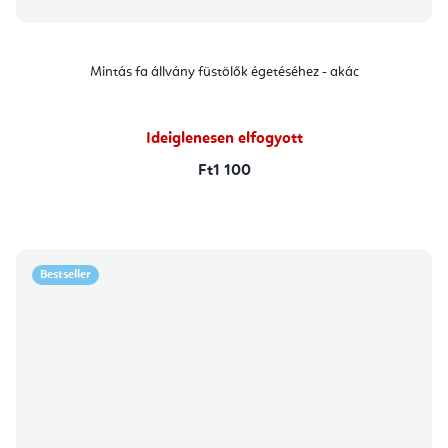
Mintás fa állvány füstölők égetéséhez - akác
Ideiglenesen elfogyott
Ft1 100
Bestseller