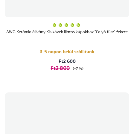
A
termék
átlagos
AWG Kerámia állvány Kis kövek illatos kúpokhoz "Folyó füst" fekete
értékelése
5-
ből
5,0
csillag.
3-5 napon belül szállítunk
Ft2 600
Ft2 800
(–7 %)