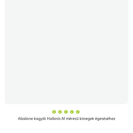
A
termék
átlagos
Abalone kagyló Haliotis M méretű kötegek égetéséhez
értékelése
5-
ből
5,0