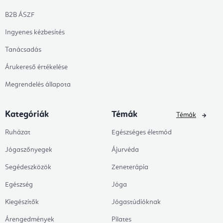
B2B ÁSZF
Ingyenes kézbesítés
Tanácsadás
Árukereső értékelése
Megrendelés állapota
Kategóriák
Témák
Témák
Ruházat
Egészséges életmód
Jógaszőnyegek
Ájurvéda
Segédeszközök
Zeneterápia
Egészség
Jóga
Kiegészítők
Jógastúdióknak
Árengedmények
Pilates