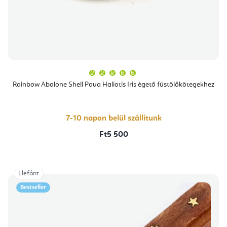
A
termék
átlagos
Rainbow Abalone Shell Paua Haliotis Iris égető füstölőkötegekhez
értékelése
5-
ből
5,0
csillag.
7-10 napon belül szállítunk
Ft5 500
Elefánt
Bestseller