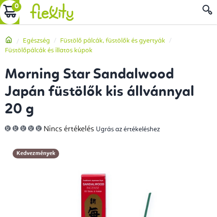
Ugrás
KOSÁR
a
fő
Kezdőlap
Egészség
Füstölő pálcák, füstölők és gyertyák
tartalomhoz
Füstölőpálcák és illatos kúpok
Morning Star Sandalwood
Japán füstölők kis állvánnyal
20 g
A
Nincs értékelés
Ugrás az értékeléshez
termék
átlagos
értékelése
5-
Kedvezmények
ből
0,0
csillag.