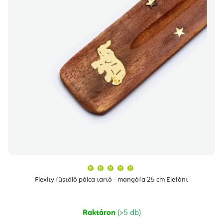
A
termék
átlagos
Flexity füstölő pálca tartó - mangófa 25 cm Elefánt
értékelése
5-
ből
5,0
csillag.
Raktáron
(>5 db)