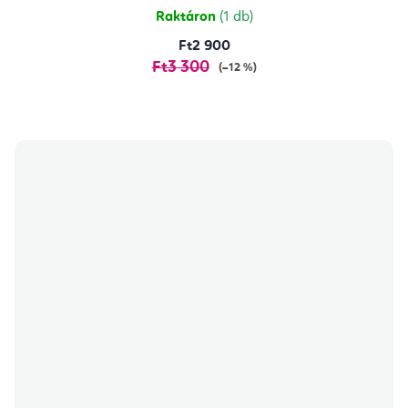
csillag.
Raktáron
(1 db)
Ft2 900
Ft3 300
(–12 %)