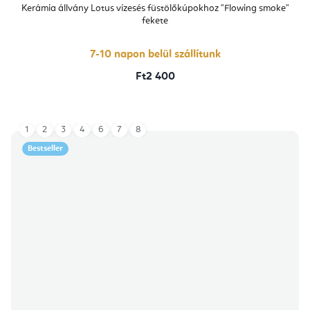
átlagos
Kerámia állvány Lotus vízesés füstölőkúpokhoz "Flowing smoke"
értékelése
fekete
5-
ből
5,0
csillag.
7-10 napon belül szállítunk
Ft2 400
1
2
3
4
6
7
8
Bestseller