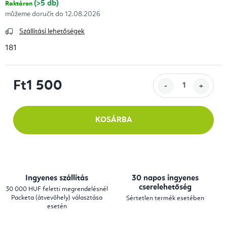
(>5 db)
Raktáron
12.08.2026
Szállítási lehetőségek
181
Ft1 500
Egységár:
KOSÁRBA
Ingyenes szállítás
30 napos ingyenes
cserelehetőség
30 000 HUF feletti megrendelésnél
Packeta (átvevőhely) választása
Sértetlen termék esetében
esetén