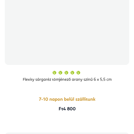
A
termék
átlagos
Flexity sárgaréz tömjénező arany színű 6 x 5,5 cm
értékelése
5-
ből
5,0
csillag.
7-10 napon belül szállítunk
Ft4 800