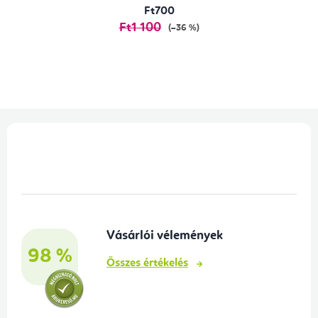
Ft700
Ft1 100
(–36 %)
L
á
b
l
é
Vásárlói vélemények
c
98 %
Összes értékelés