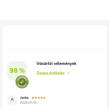
L
á
b
l
é
Vásárlói vélemények
c
98 %
Összes értékelés
Jarka
2024.01.15.