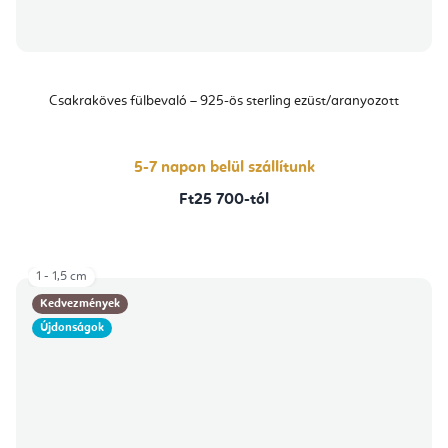
Csakraköves fülbevaló – 925-ös sterling ezüst/aranyozott
5-7 napon belül szállítunk
Ft25 700-tól
1 - 1,5 cm
Kedvezmények
Újdonságok