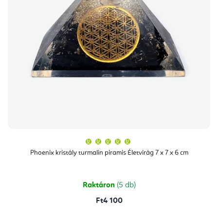
A
termék
átlagos
Phoenix kristály turmalin piramis Életvirág 7 x 7 x 6 cm
értékelése
5-
ből
5,0
csillag.
Raktáron
(5 db)
Ft4 100