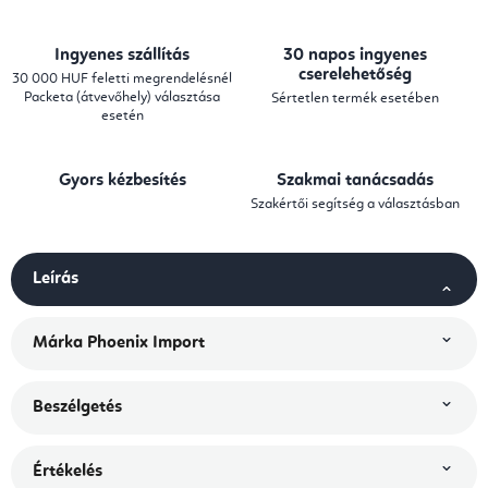
Ingyenes szállítás
30 napos ingyenes
cserelehetőség
30 000 HUF feletti megrendelésnél
Packeta (átvevőhely) választása
Sértetlen termék esetében
esetén
Gyors kézbesítés
Szakmai tanácsadás
Szakértői segítség a választásban
Leírás
Márka
Phoenix Import
Beszélgetés
Értékelés