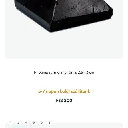
Phoenix turmalin piramis 2,5 - 3 cm
5-7 napon belül szállítunk
Ft2 200
1
3
4
5
6
8