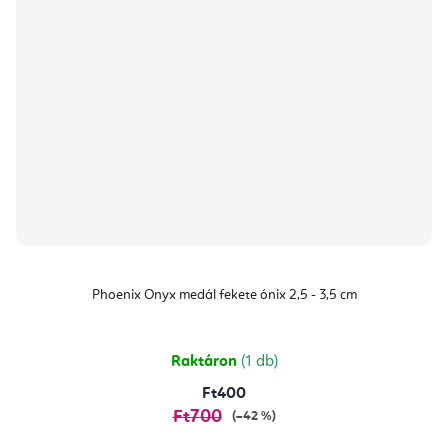
Phoenix Onyx medál fekete ónix 2,5 - 3,5 cm
Raktáron
(1 db)
Ft400
Ft700
(–42 %)