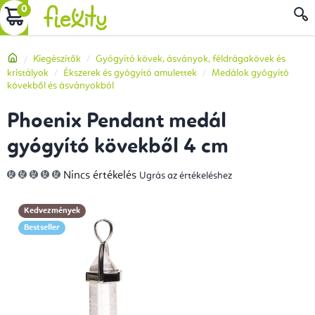
Ugrás
KOSÁR
a
fő
Kezdőlap
Kiegészítők
Gyógyító kövek, ásványok, féldrágakövek és
tartalomhoz
kristályok
Ékszerek és gyógyító amulettek
Medálok gyógyító
kövekből és ásványokból
Phoenix Pendant medál
gyógyító kövekből 4 cm
A
Nincs értékelés
Ugrás az értékeléshez
termék
átlagos
értékelése
5-
Kedvezmények
ből
0,0
Bestseller
csillag.