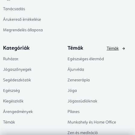
Tanácsadás
Árukereső értékelése
Megrendelés állapota
Kategóriák
Témák
Témák
Ruházat
Egészséges életmód
Jógaszőnyegek
Ájurvéda
Segédeszközök
Zeneterápia
Egészség
Jóga
Kiegészítők
Jógastúdióknak
Árengedmények
Pilates
Témák
Munkahely és Home Office
Zen és meditáció