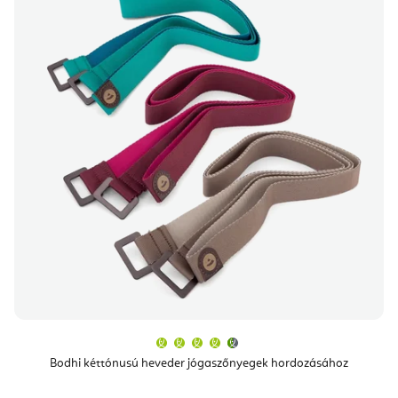
A
termék
átlagos
Bodhi kéttónusú heveder jógaszőnyegek hordozásához
értékelése
5-
ből