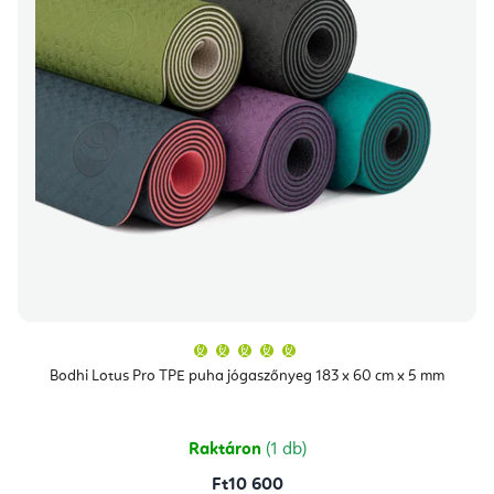
A
termék
átlagos
Bodhi Lotus Pro TPE puha jógaszőnyeg 183 x 60 cm x 5 mm
értékelése
5-
ből
5,0
csillag.
Raktáron
(1 db)
Ft10 600