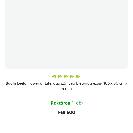
A
termék
átlagos
Bodhi Leela Flower of Life jógaszőnyeg Életvirág ezüst 183 x 60 cm x
értékelése
4 mm
5-
ből
5,0
csillag.
Raktáron
(1 db)
Ft9 600