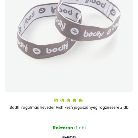
A
termék
átlagos
Bodhi rugalmas heveder Rishikesh jógaszőnyeg rögzítésére 2 db
értékelése
5-
ből
5,0
csillag.
Raktáron
(1 db)