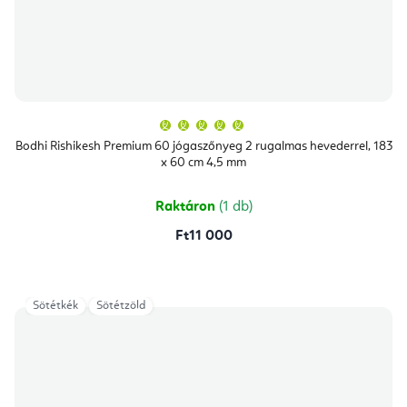
A
termék
átlagos
Bodhi Rishikesh Premium 60 jógaszőnyeg 2 rugalmas hevederrel, 183
értékelése
x 60 cm 4,5 mm
5-
ből
5,0
csillag.
Raktáron
(1 db)
Ft11 000
Sötétkék
Sötétzöld