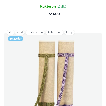
4,7
csillag.
Raktáron
(2 db)
Ft2 400
lila
Zöld
Dark Green
Aubergine
Grey
Bestseller