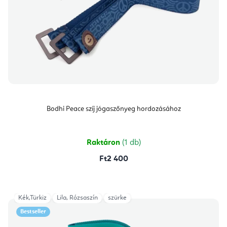
Bodhi Peace szíj jógaszőnyeg hordozásához
Raktáron
(1 db)
Ft2 400
Kék,Türkiz
Lila, Rózsaszín
szürke
Bestseller