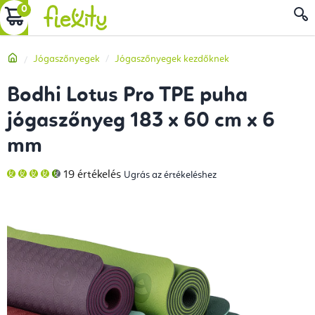
Ugrás
KOSÁR
a
fő
Kezdőlap
Jógaszőnyegek
Jógaszőnyegek kezdőknek
tartalomhoz
Bodhi Lotus Pro TPE puha
jógaszőnyeg 183 x 60 cm x 6
mm
A
19 értékelés
Ugrás az értékeléshez
termék
átlagos
értékelése
5-
ből
4,9
csillag.