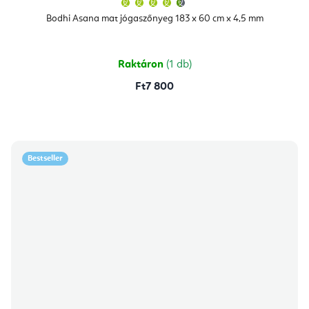
termék
átlagos
Bodhi Asana mat jógaszőnyeg 183 x 60 cm x 4,5 mm
értékelése
5-
ből
4,9
csillag.
Raktáron
(1 db)
Ft7 800
Bestseller