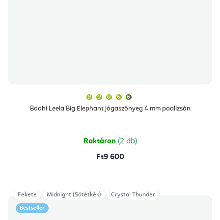
A
termék
átlagos
Bodhi Leela Big Elephant jógaszőnyeg 4 mm padlizsán
értékelése
5-
ből
4,8
csillag.
Raktáron
(2 db)
Ft9 600
Fekete
Midnight (Sötétkék)
Crystal Thunder
Bestseller