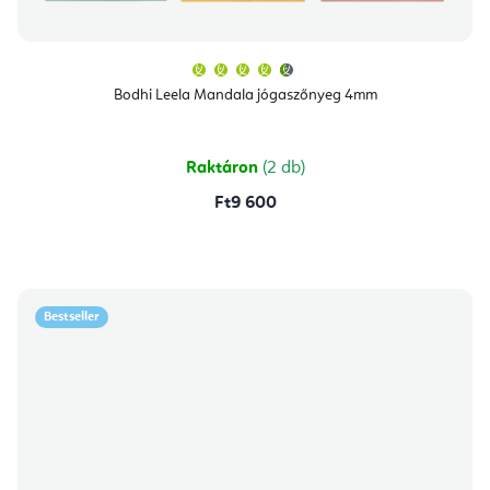
A
termék
átlagos
Bodhi Leela Mandala jógaszőnyeg 4mm
értékelése
5-
ből
4,8
csillag.
Raktáron
(2 db)
Ft9 600
Bestseller