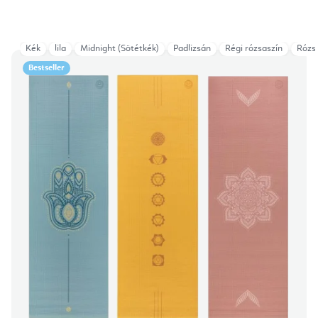
Kék
lila
Midnight (Sötétkék)
Padlizsán
Régi rózsaszín
Rózs
Bestseller