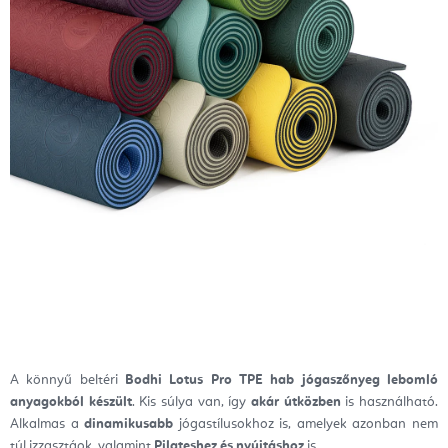
A könnyű beltéri
Bodhi Lotus Pro TPE hab jógaszőnyeg
lebomló
anyagokból készült
. Kis súlya van, így
akár útközben
is használható.
Alkalmas a
dinamikusabb
jógastílusokhoz is, amelyek azonban nem
túl izzasztáok, valamint
Pilateshez és nyújtáshoz
is.