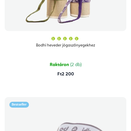
A
termék
átlagos
Bodhi heveder jógaszőnyegekhez
értékelése
5-
ből
5,0
csillag.
Raktáron
(2 db)
Ft2 200
Bestseller