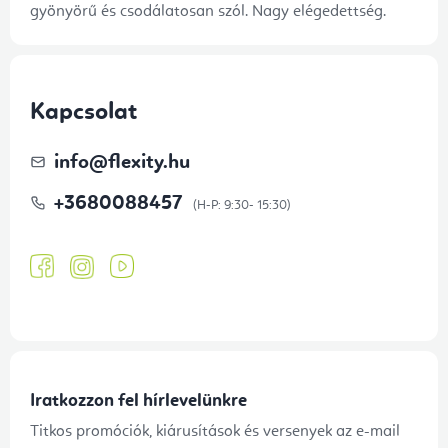
gyönyörű és csodálatosan szól. Nagy elégedettség.
Kapcsolat
info
@
flexity.hu
+3680088457
Iratkozzon fel hírlevelünkre
Titkos promóciók, kiárusítások és versenyek az e-mail