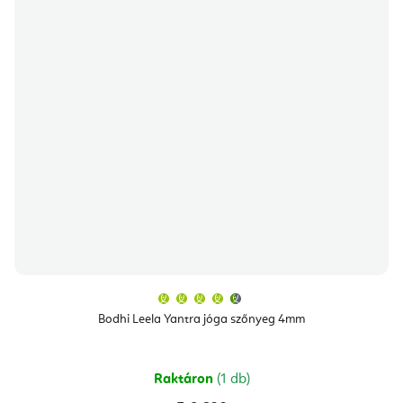
A
termék
átlagos
Bodhi Leela Yantra jóga szőnyeg 4mm
értékelése
5-
ből
4,8
csillag.
Raktáron
(1 db)