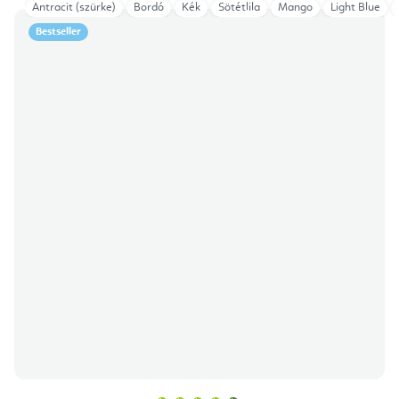
Antracit (szürke)
Bordó
Kék
Sötétlila
Mango
Light Blue
Bestseller
A