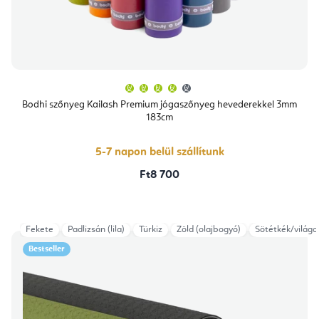
A
termék
átlagos
Bodhi szőnyeg Kailash Premium jógaszőnyeg hevederekkel 3mm
értékelése
183cm
5-
ből
4,4
csillag.
5-7 napon belül szállítunk
Ft8 700
Fekete
Padlizsán (lila)
Türkiz
Zöld (olajbogyó)
Sötétkék/világo
Bestseller