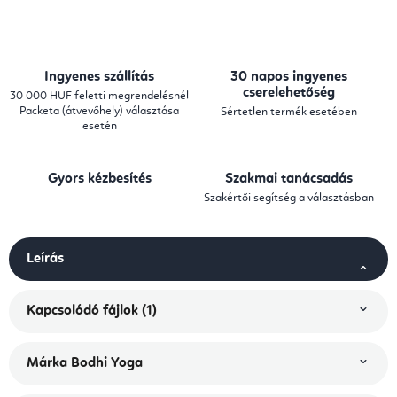
Ingyenes szállítás
30 napos ingyenes
cserelehetőség
30 000 HUF feletti megrendelésnél
Packeta (átvevőhely) választása
Sértetlen termék esetében
esetén
Gyors kézbesítés
Szakmai tanácsadás
Szakértői segítség a választásban
Leírás
Kapcsolódó fájlok (1)
Márka
Bodhi Yoga