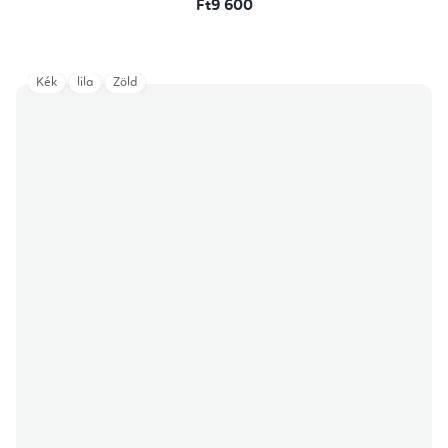
Ft9 600
Kék
lila
Zöld