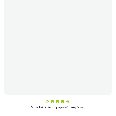
A
termék
átlagos
Manduka Begin jógaszőnyeg 5 mm
értékelése
5-
ből