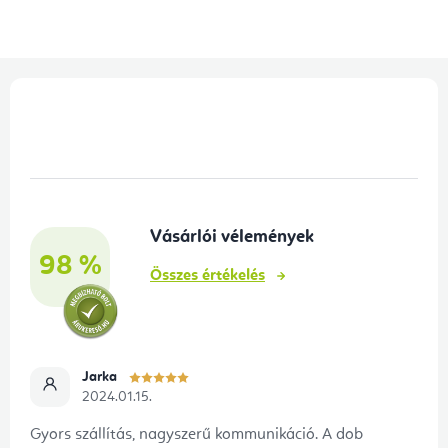
L
á
b
l
é
Vásárlói vélemények
c
98 %
Összes értékelés
Jarka
2024.01.15.
Gyors szállítás, nagyszerű kommunikáció. A dob