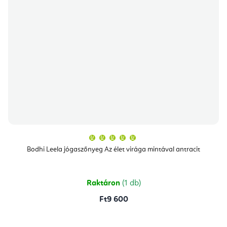
A
termék
átlagos
Bodhi Leela jógaszőnyeg Az élet virága mintával antracit
értékelése
5-
ből
5,0
csillag.
Raktáron
(1 db)
Ft9 600