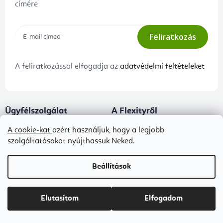
címére
Feliratkozás
A feliratkozással elfogadja az
adatvédelmi feltételeket
Ügyfélszolgálat
A Flexityről
Panaszeljárás és az áruk
Kapcsolat
A cookie-kat
azért használjuk, hogy a legjobb
visszaszállítása
szolgáltatásokat nyújthassuk Neked.
Rólunk
Adatkezelési tájékoztató
Blog
Beállítások
Általános szerződési feltételek
B2B ÁSZF
Elutasítom
Elfogadom
Ingyenes kézbesítés