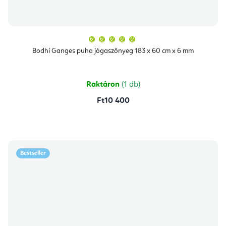
A
termék
átlagos
Bodhi Ganges puha jógaszőnyeg 183 x 60 cm x 6 mm
értékelése
5-
ből
5,0
csillag.
Raktáron
(1 db)
Ft10 400
Bestseller