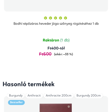
A
termék
átlagos
Bodhi tépőzáras heveder jóga szőnyeg rögzítéséhez 1 db
értékelése
5-
ből
5,0
csillag.
Raktáron
(1 db)
Ft400-tól
Ft600
(akár: –33 %)
Hasonló termékek
Burgundy
Anthracit
Anthracite 200cm
Burgundy 200cm
Bestseller