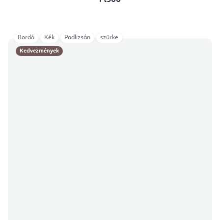
Ft900
Bordó
Kék
Padlizsán
szürke
Kedvezmények