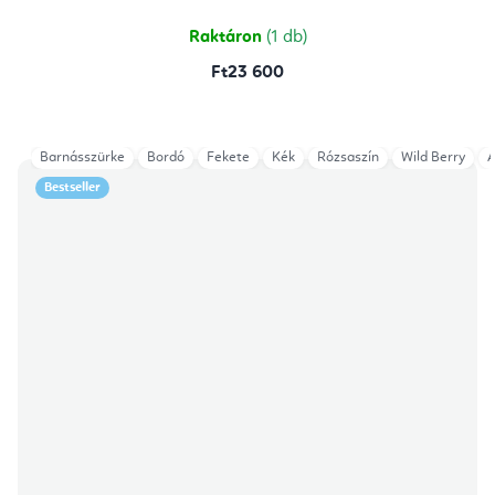
5,0
csillag.
Raktáron
(1 db)
Ft23 600
Barnásszürke
Bordó
Fekete
Kék
Rózsaszín
Wild Berry
A
Bestseller