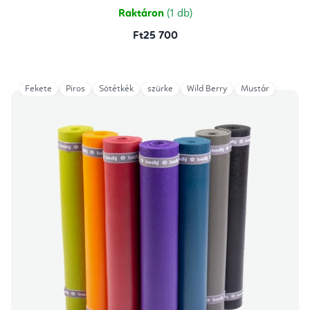
Raktáron
(1 db)
Ft25 700
Fekete
Piros
Sötétkék
szürke
Wild Berry
Mustár