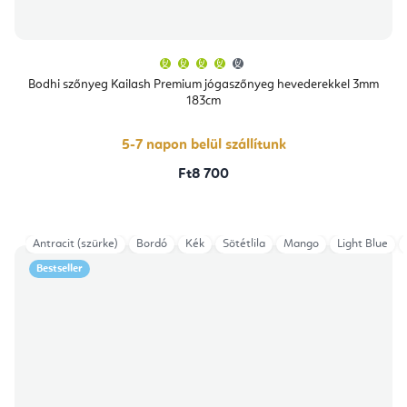
A
termék
átlagos
Bodhi szőnyeg Kailash Premium jógaszőnyeg hevederekkel 3mm
értékelése
183cm
5-
ből
4,4
csillag.
5-7 napon belül szállítunk
Ft8 700
Antracit (szürke)
Bordó
Kék
Sötétlila
Mango
Light Blue
Bestseller