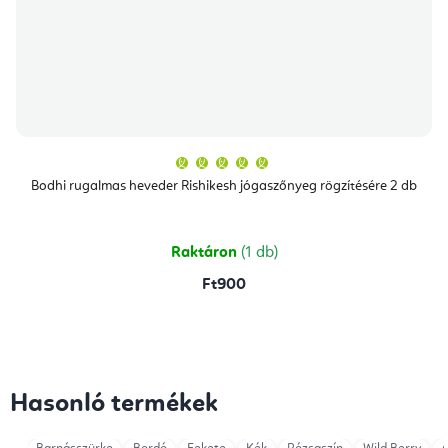
A
termék
átlagos
Bodhi rugalmas heveder Rishikesh jógaszőnyeg rögzítésére 2 db
értékelése
5-
ből
5,0
csillag.
Raktáron
(1 db)
Ft900
Hasonló termékek