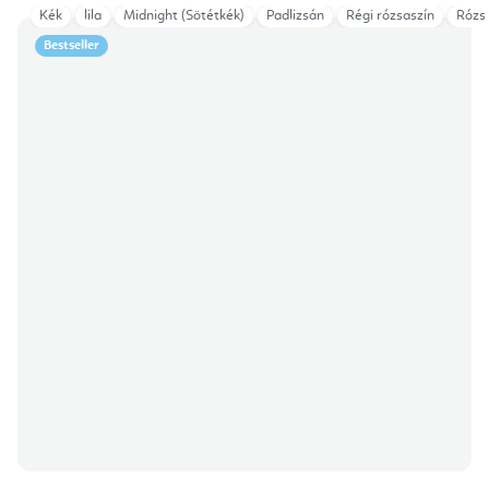
Kék
lila
Midnight (Sötétkék)
Padlizsán
Régi rózsaszín
Rózs
Bestseller