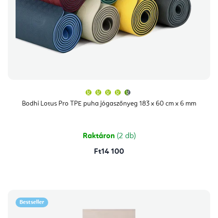
A
termék
átlagos
Bodhi Lotus Pro TPE puha jógaszőnyeg 183 x 60 cm x 6 mm
értékelése
5-
ből
4,9
csillag.
Raktáron
(2 db)
Ft14 100
Bestseller