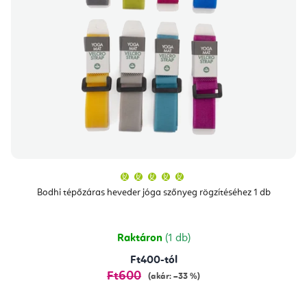
A
termék
átlagos
Bodhi tépőzáras heveder jóga szőnyeg rögzítéséhez 1 db
értékelése
5-
ből
5,0
csillag.
Raktáron
(1 db)
Ft400-tól
Ft600
(akár: –33 %)