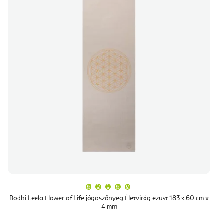
A
termék
átlagos
Bodhi Leela Flower of Life jógaszőnyeg Életvirág ezüst 183 x 60 cm x
értékelése
4 mm
5-
ből