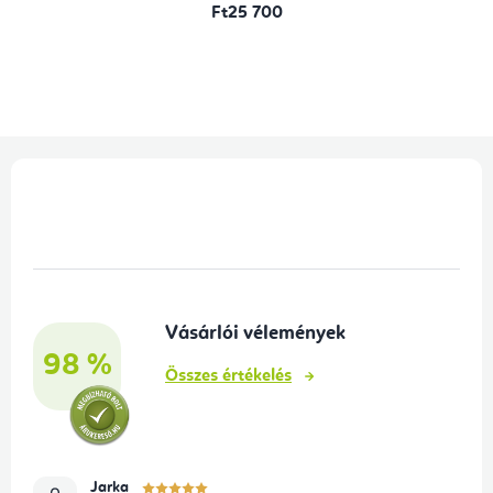
Ft25 700
L
á
b
l
é
Vásárlói vélemények
c
98 %
Összes értékelés
Jarka