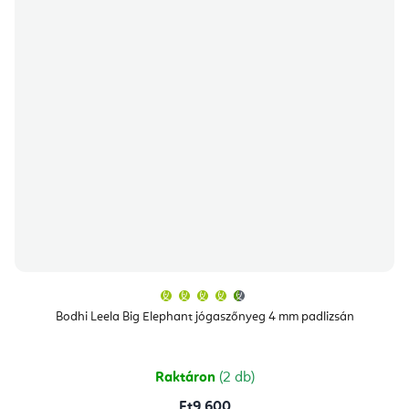
A
termék
átlagos
Bodhi Leela Big Elephant jógaszőnyeg 4 mm padlizsán
értékelése
5-
ből
4,8
csillag.
Raktáron
(2 db)
Ft9 600