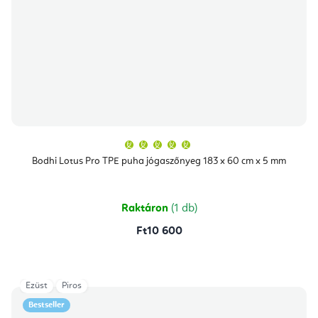
A
termék
átlagos
Bodhi Lotus Pro TPE puha jógaszőnyeg 183 x 60 cm x 5 mm
értékelése
5-
ből
5,0
csillag.
Raktáron
(1 db)
Ft10 600
Ezüst
Piros
Bestseller