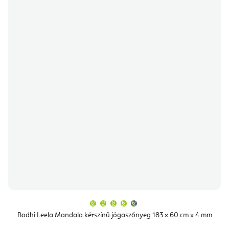
A
termék
átlagos
Bodhi Leela Mandala kétszínű jógaszőnyeg 183 x 60 cm x 4 mm
értékelése
5-