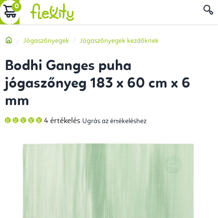
Ugrás
KOSÁR
a
fő
Kezdőlap
Jógaszőnyegek
Jógaszőnyegek kezdőknek
tartalomhoz
Bodhi Ganges puha
jógaszőnyeg 183 x 60 cm x 6
mm
A
4 értékelés
Ugrás az értékeléshez
termék
átlagos
értékelése
5-
ből
5,0
csillag.