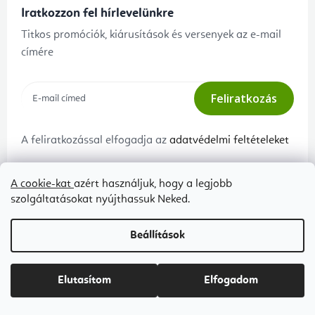
Iratkozzon fel hírlevelünkre
Titkos promóciók, kiárusítások és versenyek az e-mail
címére
Feliratkozás
A feliratkozással elfogadja az
adatvédelmi feltételeket
A cookie-kat
azért használjuk, hogy a legjobb
szolgáltatásokat nyújthassuk Neked.
Ügyfélszolgálat
A Flexityről
Panaszeljárás és az áruk
Kapcsolat
Beállítások
visszaszállítása
Rólunk
Adatkezelési tájékoztató
Blog
Elutasítom
Elfogadom
Általános szerződési feltételek