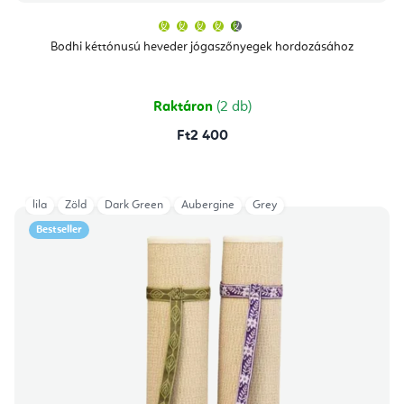
A
termék
átlagos
Bodhi kéttónusú heveder jógaszőnyegek hordozásához
értékelése
5-
ből
4,7
csillag.
Raktáron
(2 db)
Ft2 400
lila
Zöld
Dark Green
Aubergine
Grey
Bestseller