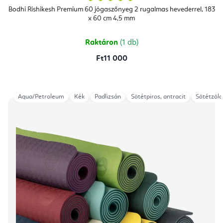
termék
átlagos
Bodhi Rishikesh Premium 60 jógaszőnyeg 2 rugalmas hevederrel, 183
értékelése
x 60 cm 4,5 mm
5-
ből
5,0
csillag.
Raktáron
(1 db)
Ft11 000
Aqua/Petroleum
Kék
Padlizsán
Sötétpiros, antracit
Sötétzöld