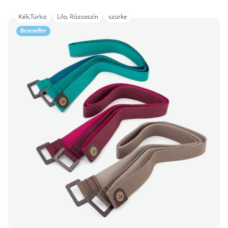
Kék,Türkiz
Lila, Rózsaszín
szürke
Bestseller