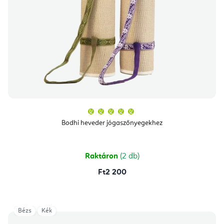
A
termék
átlagos
Bodhi heveder jógaszőnyegekhez
értékelése
5-
ből
5,0
csillag.
Raktáron
(2 db)
Ft2 200
Bézs
Kék