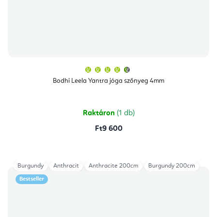
A
termék
átlagos
Bodhi Leela Yantra jóga szőnyeg 4mm
értékelése
5-
ből
4,8
csillag.
Raktáron
(1 db)
Ft9 600
Burgundy
Anthracit
Anthracite 200cm
Burgundy 200cm
Bestseller