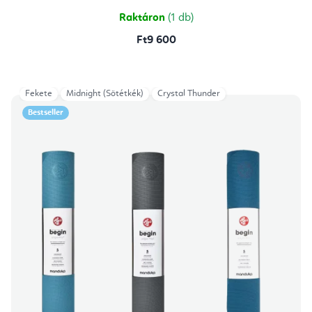
5,0
csillag.
Raktáron
(1 db)
Ft9 600
Fekete
Midnight (Sötétkék)
Crystal Thunder
Bestseller