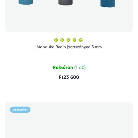
A
termék
átlagos
Manduka Begin jógaszőnyeg 5 mm
értékelése
5-
ből
5,0
csillag.
Raktáron
(1 db)
Ft23 600
Bestseller