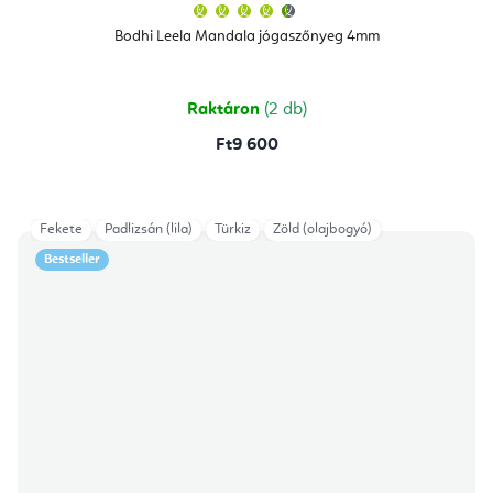
A
termék
átlagos
Bodhi Leela Mandala jógaszőnyeg 4mm
értékelése
5-
ből
4,8
csillag.
Raktáron
(2 db)
Ft9 600
Fekete
Padlizsán (lila)
Türkiz
Zöld (olajbogyó)
Bestseller