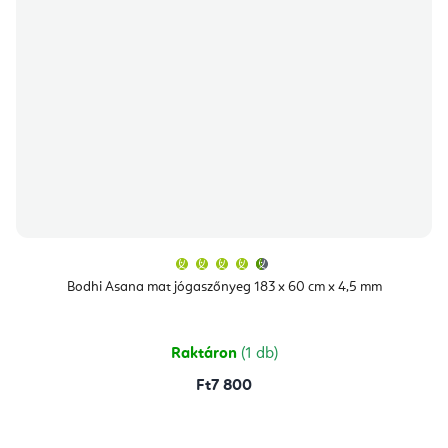
A
termék
átlagos
Bodhi Asana mat jógaszőnyeg 183 x 60 cm x 4,5 mm
értékelése
5-
ből
4,9
csillag.
Raktáron
(1 db)
Ft7 800