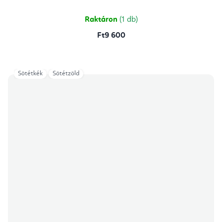
ből
4,9
csillag.
Raktáron
(1 db)
Ft9 600
Sötétkék
Sötétzöld