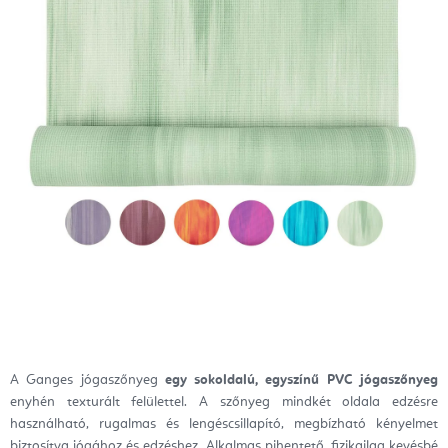
A Ganges jógaszőnyeg
egy sokoldalú, egyszínű PVC jógaszőnyeg
enyhén texturált felülettel. A szőnyeg mindkét oldala edzésre
használható, rugalmas és lengéscsillapító, megbízható kényelmet
biztosítva jógához és edzéshez. Alkalmas pihentető, fizikailag kevésbé