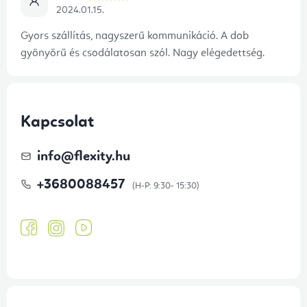
2024.01.15.
Gyors szállítás, nagyszerű kommunikáció. A dob
gyönyörű és csodálatosan szól. Nagy elégedettség.
Kapcsolat
info
@
flexity.hu
+3680088457