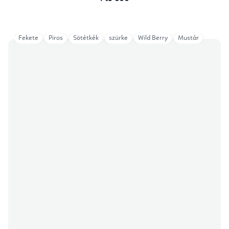
Fekete
Piros
Sötétkék
szürke
Wild Berry
Mustár