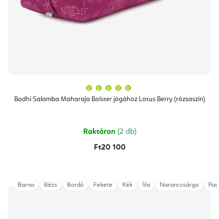
A
termék
átlagos
Bodhi Salamba Maharaja Bolster jógához Lotus Berry (rózsaszín)
értékelése
5-
ből
5,0
csillag.
Raktáron
(2 db)
Ft20 100
Barna
Bézs
Bordó
Fekete
Kék
lila
Narancssárga
Pad