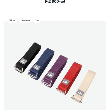
Ft2 900-tól
Bézs
Fekete
lila