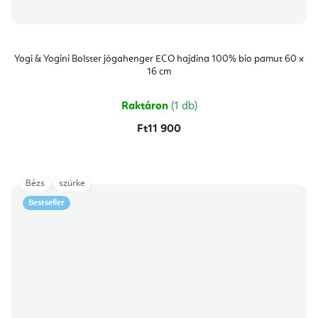
Yogi & Yogini Bolster jógahenger ECO hajdina 100% bio pamut 60 x
16 cm
Raktáron
(1 db)
Ft11 900
Bézs
szürke
Bestseller