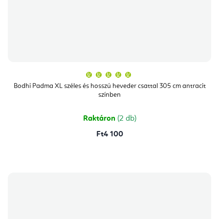
A
termék
átlagos
Bodhi Padma XL széles és hosszú heveder csattal 305 cm antracit
értékelése
színben
5-
ből
5,0
csillag.
Raktáron
(2 db)
Ft4 100