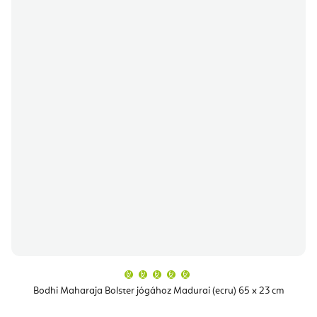
A
termék
átlagos
Bodhi Maharaja Bolster jógához Madurai (ecru) 65 x 23 cm
értékelése
5-
ből