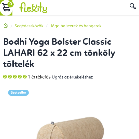
Ugrás
KOSÁR
a
fő
Kezdőlap
Segédeszközök
Jóga bolsterek és hengerek
tartalomhoz
Bodhi Yoga Bolster Classic
LAHARI 62 x 22 cm tönköly
töltelék
A
1 értékelés
Ugrás az értékeléshez
termék
átlagos
értékelése
5-
Bestseller
ből
5,0
csillag.