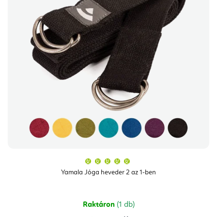
A
termék
átlagos
Yamala Jóga heveder 2 az 1-ben
értékelése
5-
ből
5,0
csillag.
Raktáron
(1 db)