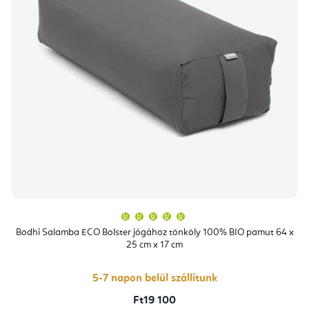
A
termék
átlagos
Bodhi Salamba ECO Bolster jógához tönköly 100% BIO pamut 64 x
értékelése
25 cm x 17 cm
5-
ből
5,0
csillag.
5-7 napon belül szállítunk
Ft19 100