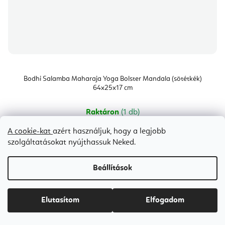
Bodhi Salamba Maharaja Yoga Bolster Mandala (sötétkék)
64x25x17 cm
Raktáron
(1 db)
Ft20 100
A cookie-kat
azért használjuk, hogy a legjobb
szolgáltatásokat nyújthassuk Neked.
Beállítások
Bestseller
Elutasítom
Elfogadom