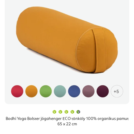
A
termék
átlagos
Bodhi Yoga Bolster jógahenger ECO tönköly 100% organikus pamut
értékelése
65 x 22 cm
5-
ből
4,9