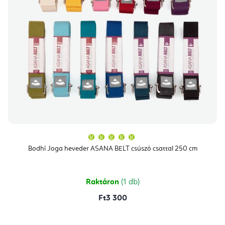
A
termék
átlagos
Bodhi Joga heveder ASANA BELT csúszó csattal 250 cm
értékelése
5-
ből
5,0
csillag.
Raktáron
(1 db)
Ft3 300