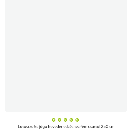
A
termék
átlagos
Lotuscrafts jóga heveder edzéshez fém csattal 250 cm
értékelése