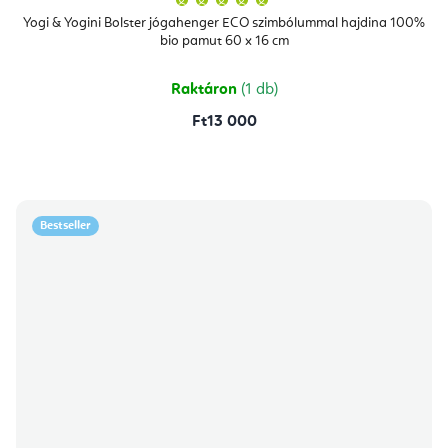
termék
átlagos
Yogi & Yogini Bolster jógahenger ECO szimbólummal hajdina 100%
értékelése
bio pamut 60 x 16 cm
5-
ből
5,0
csillag.
Raktáron
(1 db)
Ft13 000
Bestseller