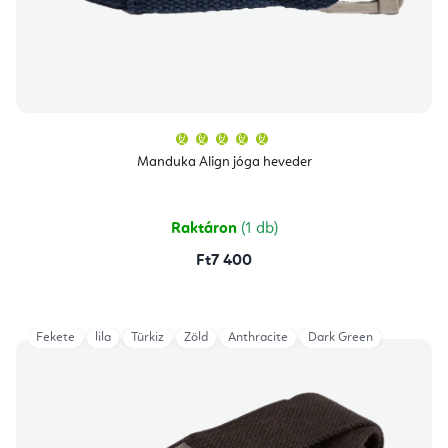
A
termék
átlagos
Manduka Align jóga heveder
értékelése
5-
ből
5,0
csillag.
Raktáron
(1 db)
Ft7 400
Fekete
lila
Türkiz
Zöld
Anthracite
Dark Green