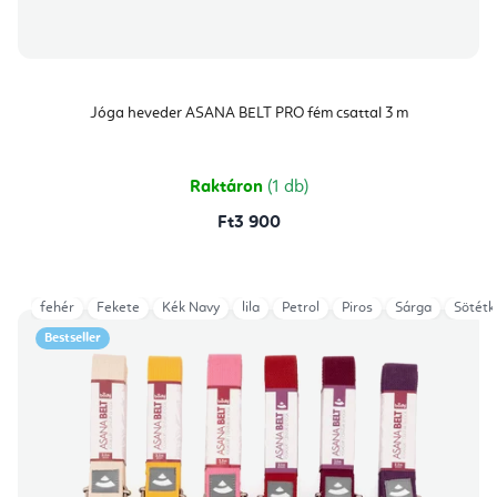
Jóga heveder ASANA BELT PRO fém csattal 3 m
Raktáron
(1 db)
Ft3 900
fehér
Fekete
Kék Navy
lila
Petrol
Piros
Sárga
Sötétk
Bestseller