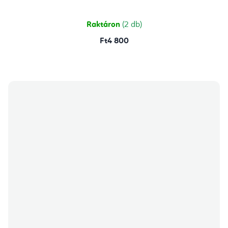
5-
ből
5,0
csillag.
Raktáron
(2 db)
Ft4 800