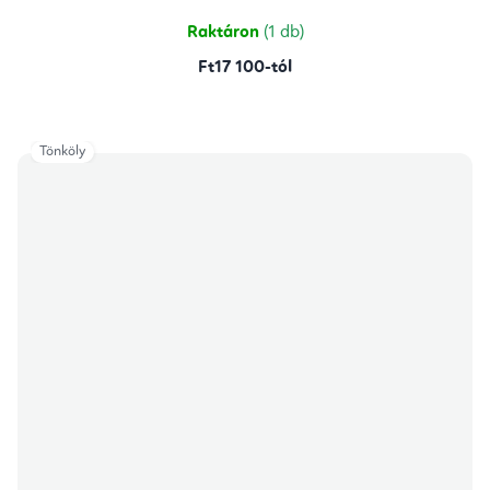
5,0
csillag.
Raktáron
(1 db)
Ft17 100-tól
Tönköly