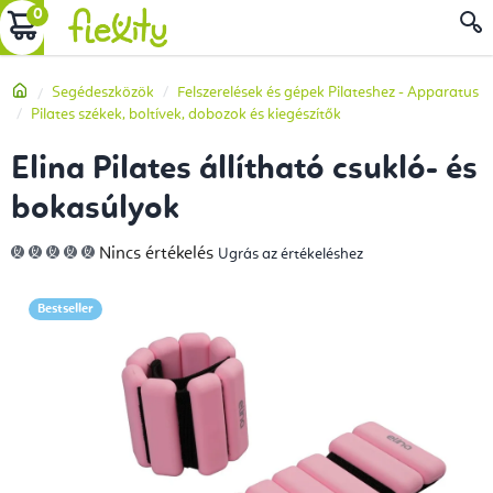
Ugrás
KOSÁR
a
fő
Kezdőlap
Segédeszközök
Felszerelések és gépek Pilateshez - Apparatus
tartalomhoz
Pilates székek, boltívek, dobozok és kiegészítők
Elina Pilates állítható csukló- és
bokasúlyok
A
Nincs értékelés
Ugrás az értékeléshez
termék
átlagos
értékelése
5-
Bestseller
ből
0,0
csillag.