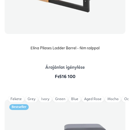
Elina Pilates Ladder Barrel - fém talppal
Árajánlat igénylése
Ft516 100
Fekete
Grey
Ivory
Green
Blue
Aged Rose
Mocha
Oce
Bestseller