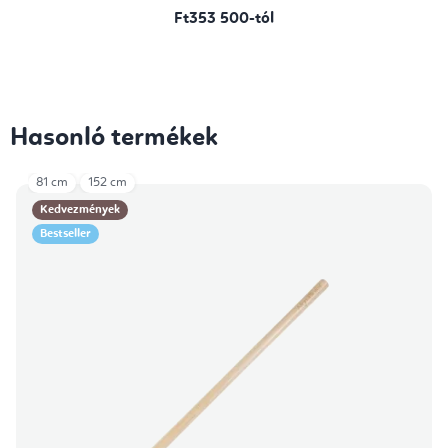
Ft353 500-tól
Hasonló termékek
81 cm
152 cm
Kedvezmények
Bestseller