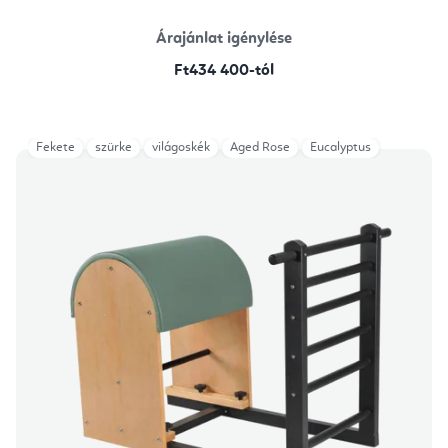
Árajánlat igénylése
Ft434 400-tól
Fekete
szürke
világoskék
Aged Rose
Eucalyptus