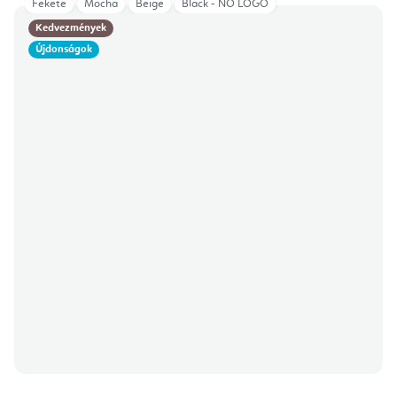
Fekete
Mocha
Beige
Black - NO LOGO
Kedvezmények
Újdonságok