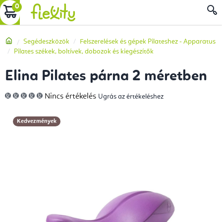
Ugrás
KOSÁR
a
fő
Kezdőlap
Segédeszközök
Felszerelések és gépek Pilateshez - Apparatus
tartalomhoz
Pilates székek, boltívek, dobozok és kiegészítők
Elina Pilates párna 2 méretben
A
Nincs értékelés
Ugrás az értékeléshez
termék
átlagos
értékelése
5-
Kedvezmények
ből
0,0
csillag.