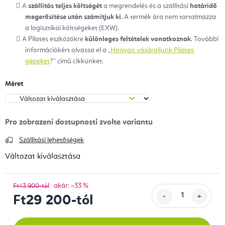
A
szállítás teljes költségét
a megrendelés és a szállítási
határidő
megerősítése után számítjuk ki.
A termék ára nem tartalmazza
a logisztikai költségeket (EXW).
A Pilates eszközökre
különleges feltételek vonatkoznak
. További
információkért olvassa el a „
Hogyan vásároljunk Pilates
gépeket
?” című cikkünket.
Méret
Szállítási lehetőségek
Változat kiválasztása
akár: –33 %
Ft43 900-tól
Ft29 200
-tól
Egységár: