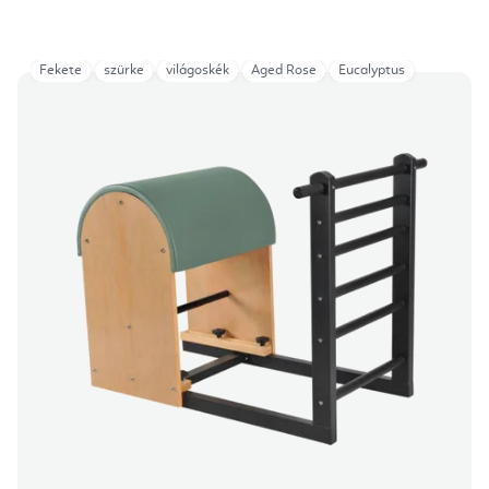
Fekete
szürke
világoskék
Aged Rose
Eucalyptus