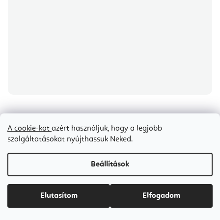
Innwell babaszék – Pilates szék
A cookie-kat
azért használjuk, hogy a legjobb
szolgáltatásokat nyújthassuk Neked.
Árajánlat igénylése
Beállítások
Ft470 900
Elutasítom
Elfogadom
Barna
Elite Black
Elite Grey
Fekete
szürke
Zöld
Aged R
Bestseller