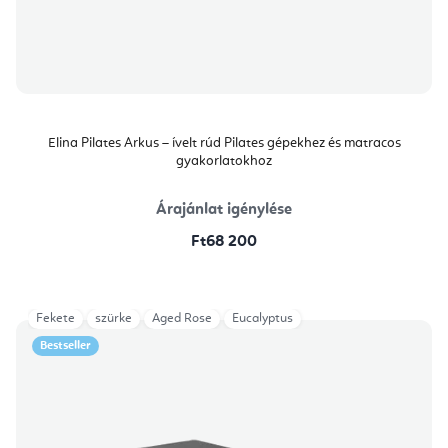
Elina Pilates Arkus – ívelt rúd Pilates gépekhez és matracos
gyakorlatokhoz
Árajánlat igénylése
Ft68 200
Fekete
szürke
Aged Rose
Eucalyptus
Bestseller