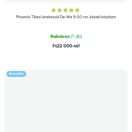
A
termék
átlagos
Phoenix Tibeti énekestál De-Wa 9-50 cm, kézzel készített
értékelése
5-
ből
5,0
csillag.
Raktáron
(1 db)
Ft22 000-tól
Bestseller