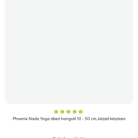
A
termék
átlagos
Phoenix Nada Yoga tibeti hangtál 10 - 50 cm, kézzel készített
értékelése
5-
ből
5,0
csillag.