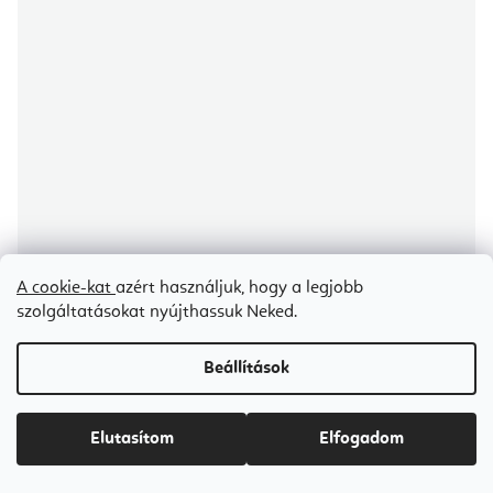
A cookie-kat
azért használjuk, hogy a legjobb
szolgáltatásokat nyújthassuk Neked.
MEINL Sonic Energy terápiás acél hangvilla Master Fork 256 Hz, 19,8
cm
Beállítások
8-10 napon belül szállítunk
Ft29 500
Elutasítom
Elfogadom