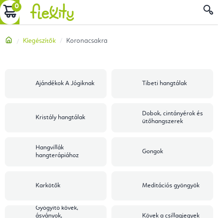
Ugrás
KOSÁR
a
fő
Kezdőlap
Kiegészítők
Koronacsakra
tartalomhoz
Ajándékok A Jógiknak
Tibeti hangtálak
Dobok, cintányérok és
Kristály hangtálak
ütőhangszerek
Hangvillák
Gongok
hangterápiához
Karkötők
Meditációs gyöngyök
Gyógyító kövek,
ásványok,
Kövek a csillagjegyek