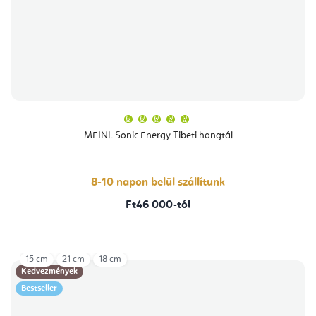
A
termék
átlagos
MEINL Sonic Energy Tibeti hangtál
értékelése
5-
ből
5,0
csillag.
8-10 napon belül szállítunk
Ft46 000-tól
15 cm
21 cm
18 cm
Kedvezmények
Bestseller