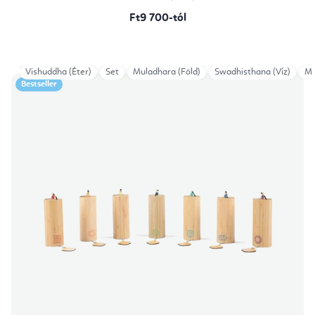
Ft9 700-tól
Vishuddha (Éter)
Set
Muladhara (Föld)
Swadhisthana (Víz)
Ma
Bestseller