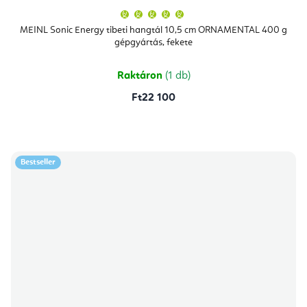
A
termék
átlagos
MEINL Sonic Energy tibeti hangtál 10,5 cm ORNAMENTAL 400 g
értékelése
gépgyártás, fekete
5-
ből
5,0
csillag.
Raktáron
(1 db)
Ft22 100
Bestseller