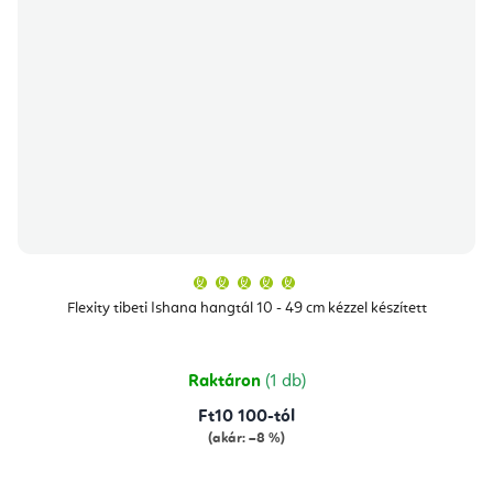
A
termék
átlagos
Flexity tibeti Ishana hangtál 10 - 49 cm kézzel készített
értékelése
5-
ből
5,0
csillag.
Raktáron
(1 db)
Ft10 100-tól
(akár: –8 %)