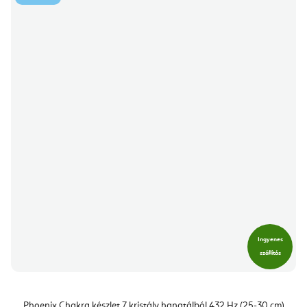
Ingyenes
szállítás
Phoenix Chakra készlet 7 kristály hangtálból 432 Hz (25-30 cm)