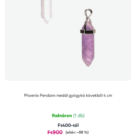
Phoenix Pendant medál gyógyító kövekből 4 cm
Raktáron
(1 db)
Ft400-tól
Ft900
(akár: –55 %)