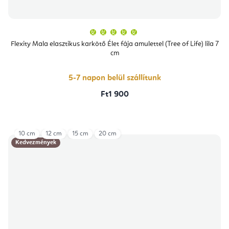
A
termék
átlagos
Flexity Mala elasztikus karkötő Élet fája amulettel (Tree of Life) lila 7
értékelése
cm
5-
ből
5,0
csillag.
5-7 napon belül szállítunk
Ft1 900
10 cm
12 cm
15 cm
20 cm
Kedvezmények