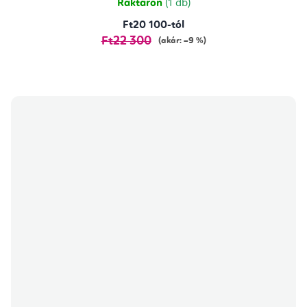
Raktáron
(1 db)
Ft20 100-tól
Ft22 300
(akár: –9 %)