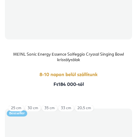
MEINL Sonic Energy Essence Solfeggio Crystal Singing Bowl
kristálytálak
8-10 napon belül szállítunk
Ft184 000-tól
25 cm
30 cm
35 cm
33 cm
20,5 cm
Bestseller