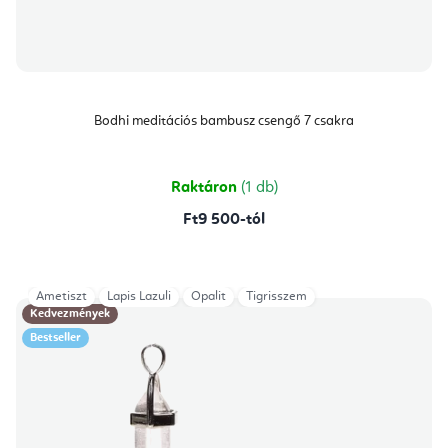
Bodhi meditációs bambusz csengő 7 csakra
Raktáron
(1 db)
Ft9 500-tól
Ametiszt
Lapis Lazuli
Opalit
Tigrisszem
Kedvezmények
Bestseller