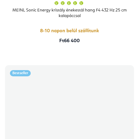
A
termék
átlagos
MEINL Sonic Energy kristály énekestál hang F4 432 Hz 25 cm
értékelése
kalapáccsal
5-
ből
5,0
csillag.
8-10 napon belül szállítunk
Ft66 400
Bestseller