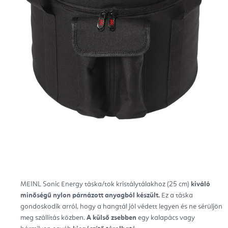
MEINL Sonic Energy táska/tok kristálytálakhoz (25 cm)
kiváló
minőségű nylon párnázott anyagból készült.
Ez a táska
gondoskodik arról, hogy a hangtál jól védett legyen és ne sérüljön
meg szállítás közben.
A külső zsebben
egy kalapács vagy