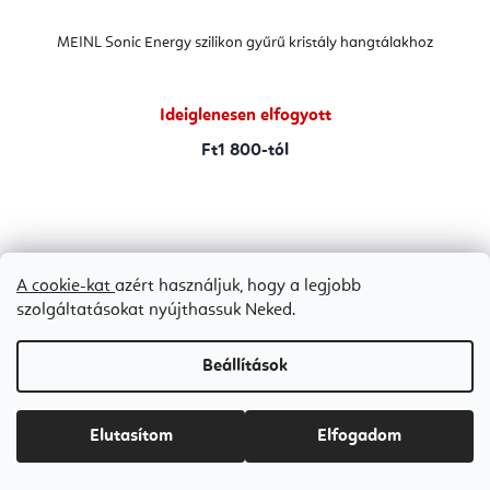
MEINL Sonic Energy szilikon gyűrű kristály hangtálakhoz
Ideiglenesen elfogyott
Ft1 800-tól
A cookie-kat
azért használjuk, hogy a legjobb
L
szolgáltatásokat nyújthassuk Neked.
á
Beállítások
b
l
Elutasítom
Elfogadom
é
Vásárlói vélemények
c