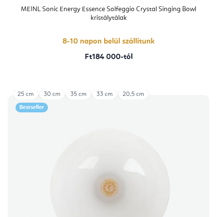
MEINL Sonic Energy Essence Solfeggio Crystal Singing Bowl
kristálytálak
8-10 napon belül szállítunk
Ft184 000-tól
25 cm
30 cm
35 cm
33 cm
20,5 cm
Bestseller