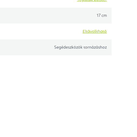
17 cm
Eltávolítható
Segédeszközök tornázáshoz