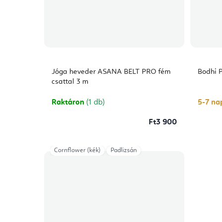
Jóga heveder ASANA BELT PRO fém
Bodhi 
csattal 3 m
Raktáron
(1 db)
5-7 nap
Ft3 900
Cornflower (kék)
Padlizsán