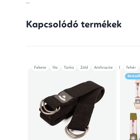
```
Kapcsolódó termékek
Fekete
lila
Türkiz
Zöld
Anthracite
Dark Green
fehér
Bestsel