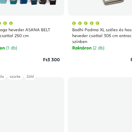
A
A
termék
termék
átlagos
átlagos
Joga heveder ASANA BELT
Bodhi Padma XL széles és hos
értékelése
értékelése
5-
5-
csattal 250 cm
heveder csattal 305 cm antrac
ből
ből
színben
5,0
5,0
csillag.
csillag.
ron
(1 db)
Raktáron
(2 db)
Ft3 300
lila
szürke
Zöld