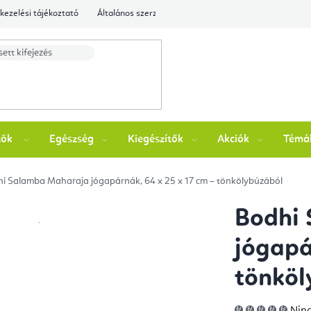
kezelési tájékoztató
Általános szerződési feltételek
Ellenőrizze a rende
zök
Egészség
Kiegészítők
Akciók
Témá
i Salamba Maharaja jógapárnák, 64 x 25 x 17 cm – tönkölybúzából
Bodhi
jógapá
tönköl
A
Ninc