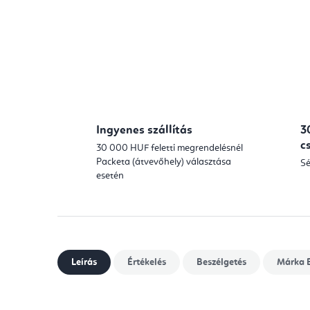
Ingyenes szállítás
3
c
30 000 HUF feletti megrendelésnél
Packeta (átvevőhely) választása
Sé
esetén
Leírás
Értékelés
Beszélgetés
Márka
B