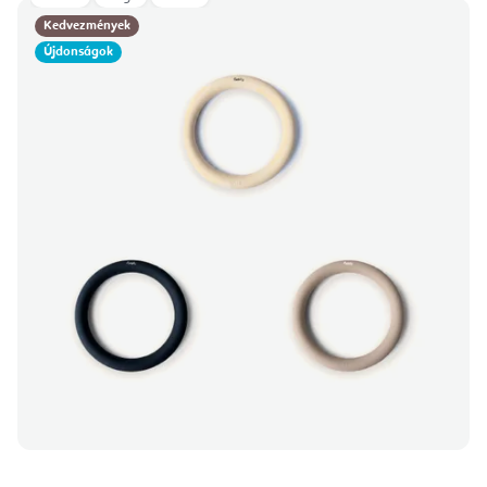
Kedvezmények
Újdonságok