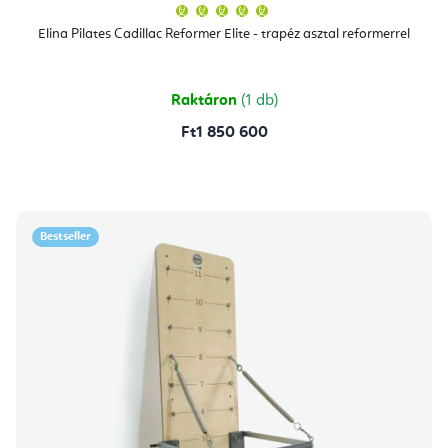
A
termék
átlagos
Elina Pilates Cadillac Reformer Elite - trapéz asztal reformerrel
értékelése
5-
ből
5,0
csillag.
Raktáron
(1 db)
Ft1 850 600
Bestseller