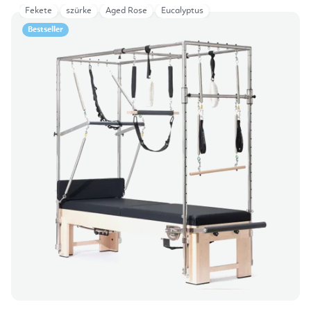
Fekete
szürke
Aged Rose
Eucalyptus
Bestseller