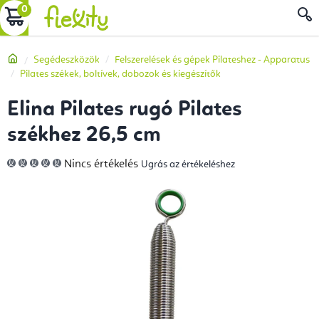
Ugrás
KOSÁR
a
fő
Kezdőlap
Segédeszközök
Felszerelések és gépek Pilateshez - Apparatus
tartalomhoz
Pilates székek, boltívek, dobozok és kiegészítők
Elina Pilates rugó Pilates
székhez 26,5 cm
A
Nincs értékelés
Ugrás az értékeléshez
termék
átlagos
értékelése
5-
ből
0,0
csillag.