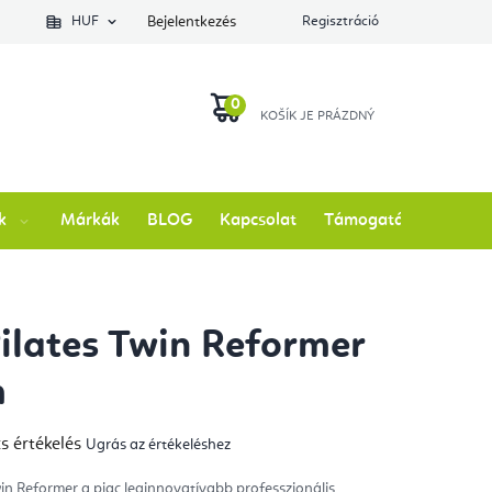
lés állapotát
HUF
Bejelentkezés
Regisztráció
KOSÁR
k
Márkák
BLOG
Kapcsolat
Támogatás
Pilates Twin Reformer
m
s értékelés
Ugrás az értékeléshez
mék
gos
kelése
win Reformer a piac leginnovatívabb professzionális