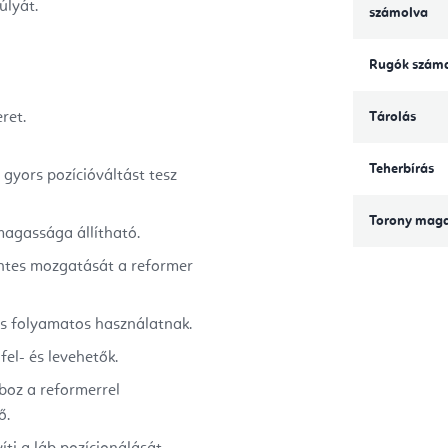
úlyát.
számolva
Rugók szám
ret.
Tárolás
Teherbírás
7 gyors pozícióváltást tesz
Torony mag
magassága állítható.
intes mozgatását a reformer
 és folyamatos használatnak.
el- és levehetők.
oboz a reformerrel
ő.