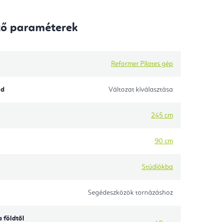
tő paraméterek
Reformer Pilates gép
ód
Változat kiválasztása
245 cm
90 cm
Stúdiókba
Segédeszközök tornázáshoz
 földtől