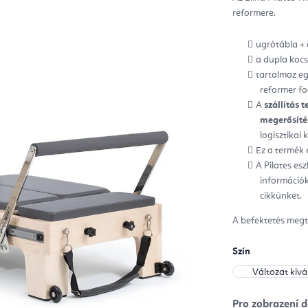
ből
reformere.
0,0
csill
ugrótábla +
a dupla kocs
tartalmaz eg
reformer fo
A
szállítás t
megerősítés
logisztikai
Ez a termék 
A Pilates es
információk
cikkünket.
A befektetés megt
Szín