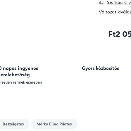
Szállítási le
Változat kivála
Ft2 0
Egységár:
0 napos ingyenes
Gyors kézbesítés
serelehetőség
rtetlen termék esetében
Beszélgetés
Márka
Elina Pilates