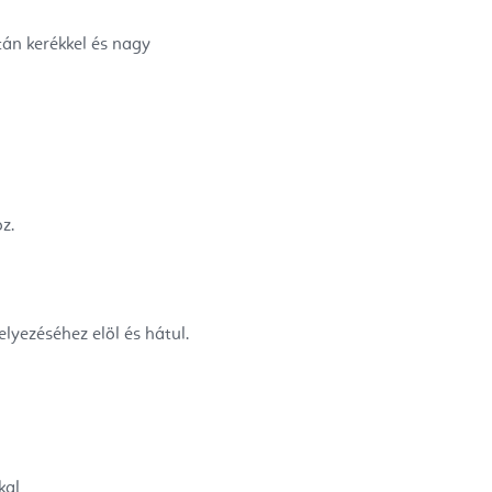
tán kerékkel és nagy
z.
lyezéséhez elöl és hátul.
kal