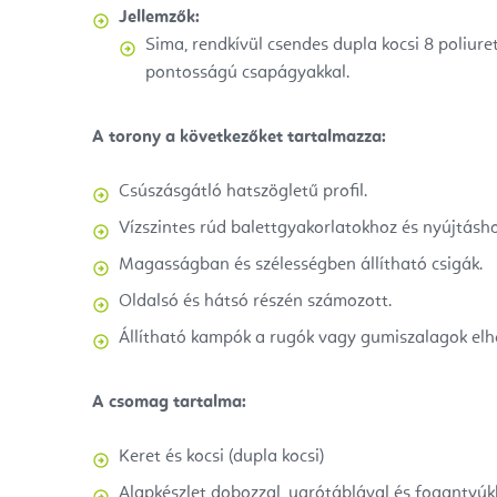
Jellemzők:
Sima,
rendkívül csendes dupla kocsi 8 poliure
pontosságú csapágyakkal.
A torony a következőket tartalmazza:
Csúszásgátló hatszögletű profil.
Vízszintes rúd balettgyakorlatokhoz és nyújtásho
Magasságban és szélességben állítható csigák.
Oldalsó és hátsó részén számozott.
Állítható kampók a rugók vagy gumiszalagok elhe
A csomag tartalma:
Keret és kocsi (dupla kocsi)
Alapkészlet dobozzal, ugrótáblával és fogantyúk