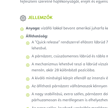
fejleszteni szeretné hajlékonyságát, erejét és egyens
JELLEMZŐK
Anyaga:
vízálló lakkal bevont amerikai juharfa ke
Állíthatóság:
A "Quick release" rendszerrel ellátott lábrúd 
lehetővé.
A párnázott, csúszásmentes lábrúd és tábla 
A mechanizmus lehetővé teszi a lábrúd vízsz
mentén, akár 28 különböző pozícióba.
A kiváló minőségű kárpit ellenáll az intenzív
Az állítható párnázott válltámaszok könnyen f
A nagy stabilitású, extra széles, párnázott d
párhuzamosan és merőlegesen is elhelyezhet