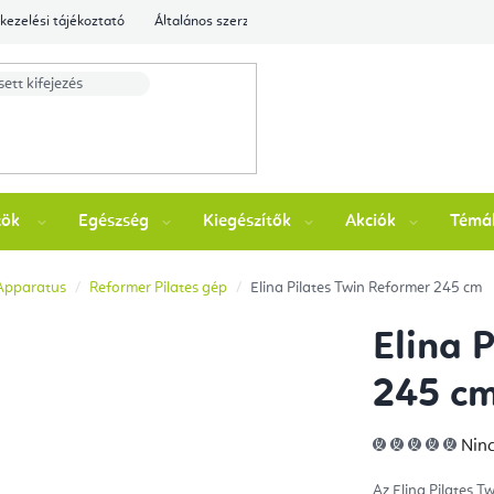
kezelési tájékoztató
Általános szerződési feltételek
Ellenőrizze a rende
zök
Egészség
Kiegészítők
Akciók
Témá
 Apparatus
Reformer Pilates gép
Elina Pilates Twin Reformer 245 cm
Elina 
245 c
A
Ninc
ter
átla
érté
Az Elina Pilates T
5-