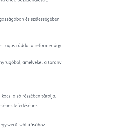
ti a láb pozícionálását.
agasságában és szélességében.
ős rugós rúddal a reformer ágy
ronyrugóból, amelyeket a torony
 kocsi alsó részében tárolja.
etének lefedéséhez.
egyszerű szállításához.