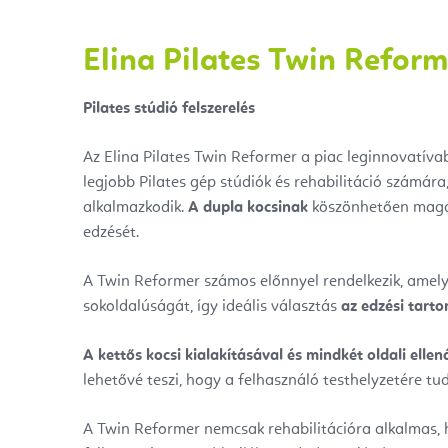
Elina Pilates Twin Refor
Pilates stúdió felszerelés
Az Elina Pilates Twin Reformer a piac leginnovatíva
legjobb Pilates gép stúdiók és rehabilitáció számár
alkalmazkodik.
A dupla kocsinak
köszönhetően magas
edzését.
A Twin Reformer számos előnnyel rendelkezik, amelye
sokoldalúságát, így ideális választás
az edzési tart
A kettős kocsi kialakításával és mindkét oldali ellen
lehetővé teszi, hogy a felhasználó testhelyzetére tu
A Twin Reformer nemcsak rehabilitációra alkalmas,