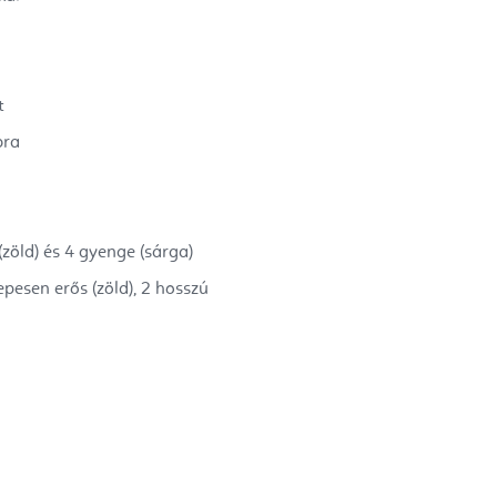
t
bra
(zöld) és 4 gyenge (sárga)
epesen erős (zöld), 2 hosszú