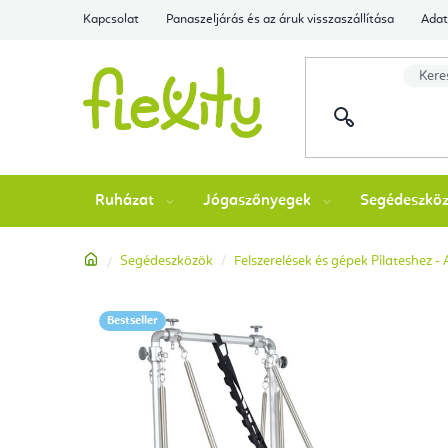
Ugrás
Kapcsolat
Panaszeljárás és az áruk visszaszállítása
Adat
a
fő
tartalomhoz
Ruházat
Jógaszőnyegek
Segédeszkö
Kezdőlap
Segédeszközök
Felszerelések és gépek Pilateshez -
Bestseller