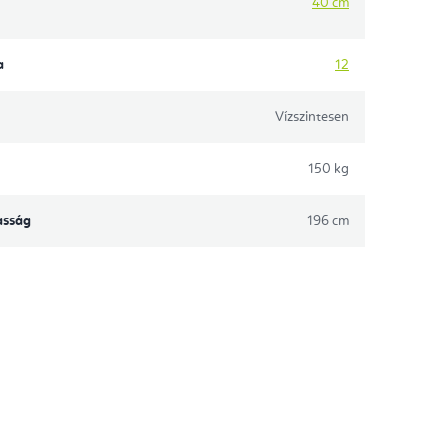
40 cm
a
12
Vízszintesen
150 kg
asság
196 cm