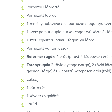
Párnázott lábtartó
Párnázott lábrúd
1 kemény habszivaccsal párnázott fogantyú szet
1 szett pamut dupla hurkos fogantyú kézre és lá
1 szett egyszerű pamut fogantyú lábra
Párnázott válltámaszok
Reformer rugók:
4 erős (piros), 4 közepesen erős 
Toronyrugók:
2 rövid gyenge (sárga), 2 rövid köz
gyenge (sárga) és 2 hosszú közepesen erős (zöld)
Lábszíj
1 pár kerék
1 készlet csigakötél
Farúd