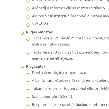
Az extra széles, levehető ugrótábla megkönnyí
A lábszíj a reformer elülső részén található.
Állítható csúszásgátló fogantyú a torony m
5 fékállás.
Rugós rendszer:
Teljes készlet 20 kiváló minőségű rugóval, er
elülső és hátsó részén.
Teljes készlet 8 rövid és hosszú minőségi to
mentén lehet elhelyezni.
Kiegészítők:
Kivehető és rögzített fejtámasz.
A behúzható kötélvezérlő rendszer a kötelet a
Takaró a reformer fogantyúkkal ellátott felül
Sziklajuhar gördülő rúd.
Beépített kerekek az első lábakon a reformer 