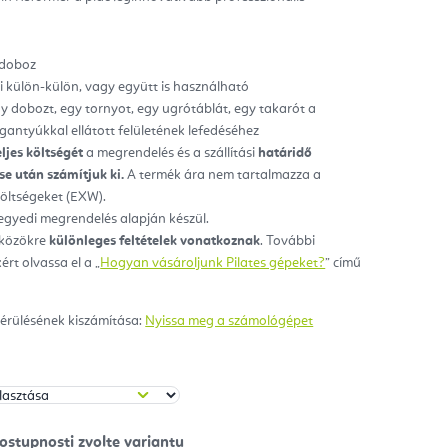
ag.
 doboz
i külön-külön, vagy együtt is használható
y dobozt, egy tornyot, egy ugrótáblát, egy takarót a
gantyúkkal ellátott felületének lefedéséhez
eljes költségét
a megrendelés és a szállítási
határidő
e után számítjuk ki.
A termék ára nem tartalmazza a
 költségeket (EXW).
egyedi megrendelés alapján készül.
zközökre
különleges feltételek vonatkoznak
. További
ért olvassa el a „
Hogyan vásároljunk Pilates gépeket?
” című
érülésének kiszámítása:
Nyissa meg a számológépet