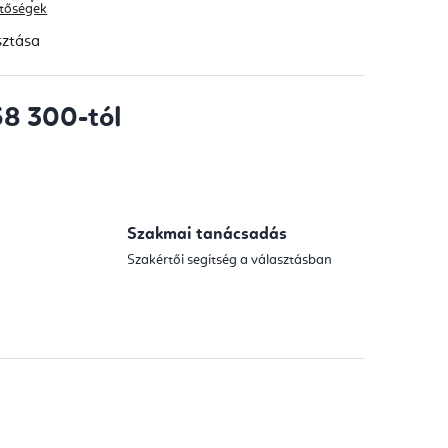
hetőségek
sztása
58 300
-tól
Szakmai tanácsadás
Szakértői segítség a választásban