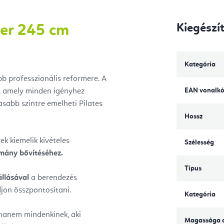
Kiegészí
mer 245 cm
Kategória
bb professzionális reformere. A
EAN vonalk
a, amely minden igényhez
abb szintre emelheti Pilates
Hossz
k kiemelik kivételes
Szélesség
omány bővítéséhez.
Típus
állásával
a berendezés
djon összpontosítani.
Kategória
 hanem mindenkinek, aki
Magassága a