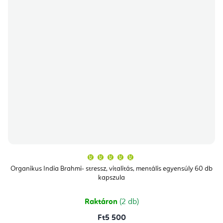
A
termék
átlagos
Organikus India Brahmi- stressz, vitalitás, mentális egyensúly 60 db
értékelése
kapszula
5-
ből
5,0
csillag.
Raktáron
(2 db)
Ft5 500