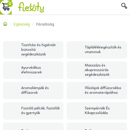
Ugrás
KOSÁR
a
fő
Kezdőlap
Egészség
Fáradtság
tartalomhoz
Tisztítási és higiéniát
Táplálékkiegészítők és
biztosító
vitaminok
segédeszközök
Masszázs és
Ayurvédikus
akupresszúrás
élelmiszerek
segédeszközök
Aromalámpák és
Illóolajok diffúzorokba
diffúzorok
és aromaterápiához
Füstölő pálcák, füstölők
Szempárnák És
és gyertyák
Kikapcsolódás