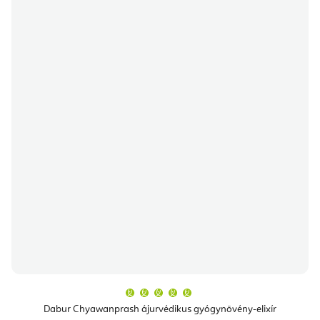
A
termék
átlagos
Dabur Chyawanprash ájurvédikus gyógynövény-elixír
értékelése