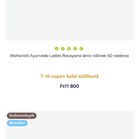
A
termék
átlagos
Maharishi Ayurveda Ladies Rasayana aktív nőknek 60 tabletta
értékelése
5-
ből
5,0
csillag.
7-10 napon belül szállítunk
Ft11 800
Kedvezmények
Bestseller