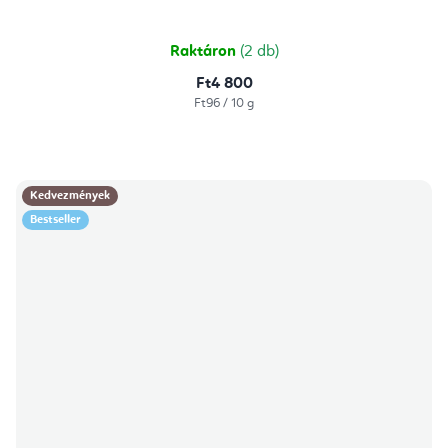
5-
ből
5,0
csillag.
Raktáron
(2 db)
Ft4 800
Egységár:
Ft96 / 10 g
Kedvezmények
Bestseller