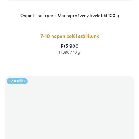
Organic India por a Moringa növény leveleiből 100 g
7-10 napon belül szállítunk
Ft3 900
Egységár:
Ft390 / 10 g
Bestseller