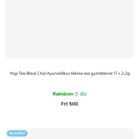
Yogi Tea Black Chai Ayurvédikus fekete tea gyömbérrel 17 × 2,2g
Raktáron
(5 db)
Ft1 500
Bestseller