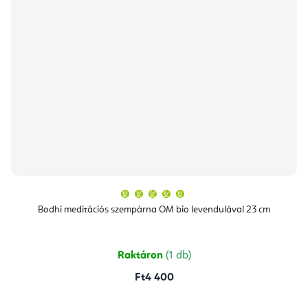
A
termék
átlagos
Bodhi meditációs szempárna OM bio levendulával 23 cm
értékelése
5-
ből
5,0
csillag.
Raktáron
(1 db)
Ft4 400