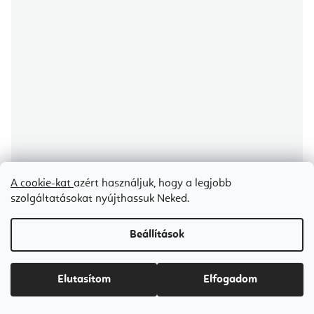
A cookie-kat
azért használjuk, hogy a legjobb
szolgáltatásokat nyújthassuk Neked.
Beállítások
Elutasítom
Elfogadom
Yogi Tea Maca Chai ájurvédikus gyógytea szegfűszeggel és fahéjjal