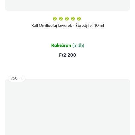
A
termék
átlagos
Roll On illóolaj keverék - Ébredj fel! 10 ml
értékelése
5-
ből
5,0
csillag.
Raktáron
(3 db)
Ft2 200
750 ml