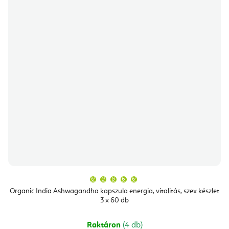
A
termék
átlagos
Organic India Ashwagandha kapszula energia, vitalitás, szex készlet
értékelése
3 x 60 db
5-
ből
5,0
csillag.
Raktáron
(4 db)