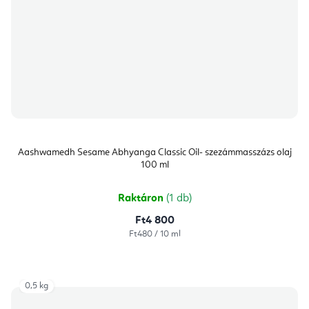
Aashwamedh Sesame Abhyanga Classic Oil- szezámmasszázs olaj
100 ml
Raktáron
(1 db)
Ft4 800
Egységár:
Ft480 / 10 ml
0,5 kg