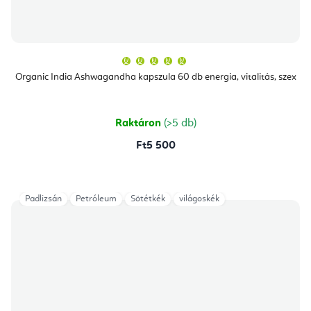
A
termék
átlagos
Organic India Ashwagandha kapszula 60 db energia, vitalitás, szex
értékelése
5-
ből
5,0
csillag.
Raktáron
(>5 db)
Ft5 500
Padlizsán
Petróleum
Sötétkék
világoskék