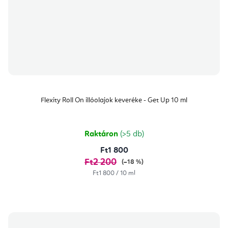
Flexity Roll On illóolajok keveréke - Get Up 10 ml
Raktáron
(>5 db)
Ft1 800
Ft2 200
(–18 %)
Egységár:
Ft1 800 / 10 ml