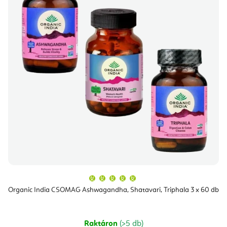
m
d
é
e
k
z
e
é
k
s
l
e
i
s
t
á
j
a
A
termék
átlagos
Organic India CSOMAG Ashwagandha, Shatavari, Triphala 3 x 60 db
értékelése
5-
ből
5,0
csillag.
Raktáron
(>5 db)