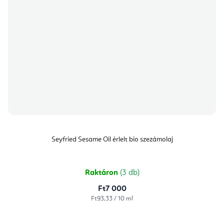
Seyfried Sesame Oil érlelt bio szezámolaj
Raktáron
(3 db)
Ft7 000
Egységár:
Ft93,33 / 10 ml