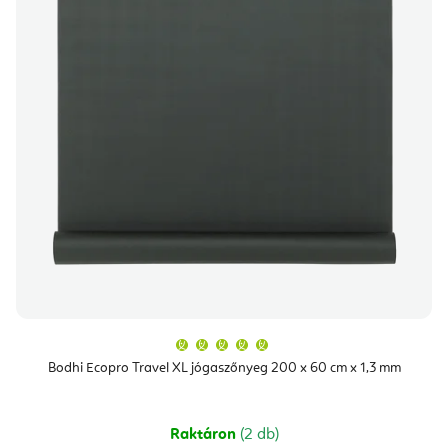
A
termék
átlagos
Bodhi Ecopro Travel XL jógaszőnyeg 200 x 60 cm x 1,3 mm
értékelése
5-
ből
5,0
csillag.
Raktáron
(2 db)