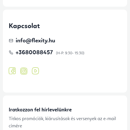
Kapcsolat
info
@
flexity.hu
+3680088457
Iratkozzon fel hírlevelünkre
Titkos promóciók, kiárusítások és versenyek az e-mail
címére