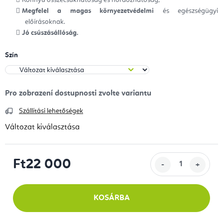
Könnyű összecsukhatóság és hordozhatóság,
Megfelel a magas környezetvédelmi
és egészségügyi
előírásoknak.
Jó csúszásállóság.
Szín
Szállítási lehetőségek
Változat kiválasztása
Ft22 000
Egységár:
KOSÁRBA