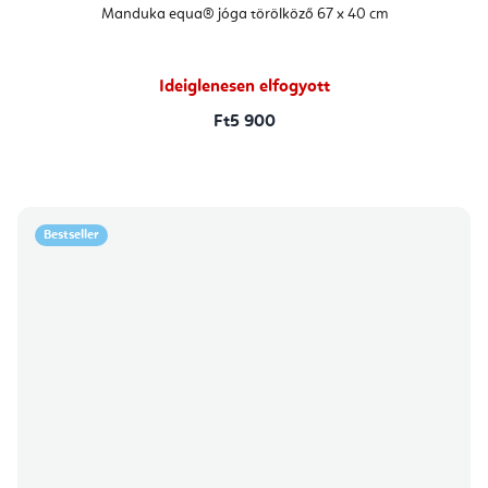
Manduka equa® jóga törölköző 67 x 40 cm
Ideiglenesen elfogyott
Ft5 900
Bestseller