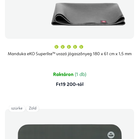
A
termék
átlagos
Manduka eKO Superlite™ utazó jógaszőnyeg 180 x 61 cm x 1,5 mm
értékelése
5-
ből
5,0
csillag.
Raktáron
(1 db)
Ft19 200-tól
szürke
Zöld