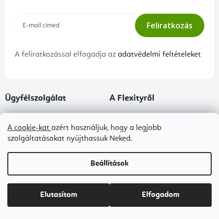
Feliratkozás
A feliratkozással elfogadja az
adatvédelmi feltételeket
Ügyfélszolgálat
A Flexityről
Panaszeljárás és az áruk
Kapcsolat
visszaszállítása
A cookie-kat
azért használjuk, hogy a legjobb
Rólunk
szolgáltatásokat nyújthassuk Neked.
Adatkezelési tájékoztató
Blog
Általános szerződési feltételek
Beállítások
B2B ÁSZF
Ingyenes kézbesítés
Elutasítom
Elfogadom
Tanácsadás