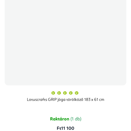
A
termék
átlagos
Lotuscrafts GRIP jóga törölköző 183 x 61 cm
értékelése
5-
ből
5,0
csillag.
Raktáron
(1 db)
Ft11 100