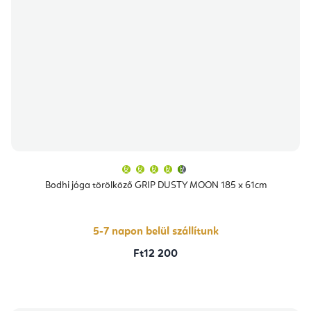
A
termék
átlagos
Bodhi jóga törölköző GRIP DUSTY MOON 185 x 61cm
értékelése
5-
ből
4,7
csillag.
5-7 napon belül szállítunk
Ft12 200