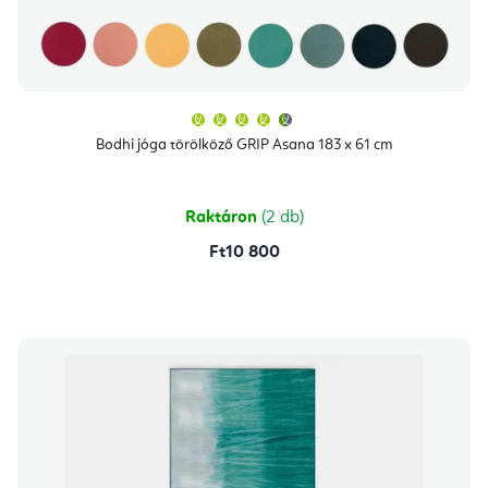
A
termék
átlagos
Bodhi jóga törölköző GRIP Asana 183 x 61 cm
értékelése
5-
ből
4,8
csillag.
Raktáron
(2 db)
Ft10 800