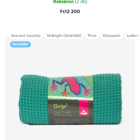
Raktáron
(2 db)
Ft12 200
Antracit (szürke)
Midnight (Sötétkék)
Piros
Rózsaszín
Loden 
Bestseller