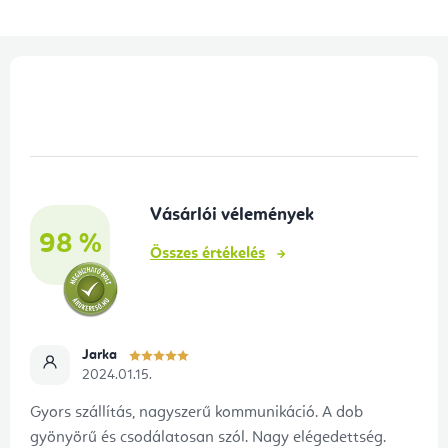
L
á
b
l
é
Vásárlói vélemények
c
98 %
Összes értékelés
Jarka
2024.01.15.
Gyors szállítás, nagyszerű kommunikáció. A dob
gyönyörű és csodálatosan szól. Nagy elégedettség.