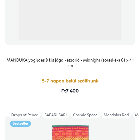
MANDUKA yogitoes® kis jóga kéztörlő - Midnight (sötétkék) 61 x 41
cm
5-7 napon belül szállítunk
Ft7 400
Drops of Peace
SAFARI SARI
Cosmic Space
Mandalas Red
Ma
Bestseller