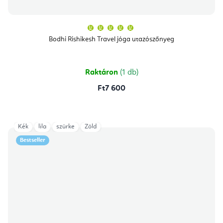
A
termék
átlagos
Bodhi Rishikesh Travel jóga utazószőnyeg
értékelése
5-
ből
5,0
csillag.
Raktáron
(1 db)
Ft7 600
Kék
lila
szürke
Zöld
Bestseller