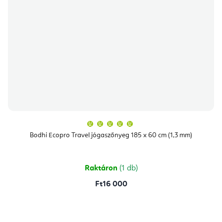
A
termék
átlagos
Bodhi Ecopro Travel jógaszőnyeg 185 x 60 cm (1,3 mm)
értékelése
5-
ből
5,0
csillag.
Raktáron
(1 db)
Ft16 000