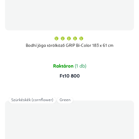
A
termék
átlagos
Bodhi jóga törölköző GRIP Bi-Color 183 x 61 cm
értékelése
5-
ből
5,0
csillag.
Raktáron
(1 db)
Ft10 800
Szürkéskék (cornflower)
Green