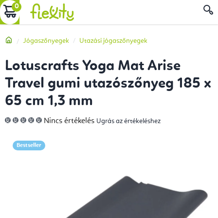
Ugrás
KOSÁR
a
fő
Kezdőlap
Jógaszőnyegek
Utazási jógaszőnyegek
tartalomhoz
Lotuscrafts Yoga Mat Arise
Travel gumi utazószőnyeg 185 x
65 cm 1,3 mm
A
Nincs értékelés
Ugrás az értékeléshez
termék
átlagos
értékelése
5-
Bestseller
ből
0,0
csillag.