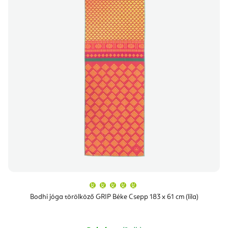
A
termék
átlagos
Bodhi jóga törölköző GRIP Béke Csepp 183 x 61 cm (lila)
értékelése
5-
ből
5,0
csillag.