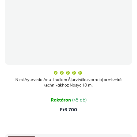
A
termék
átlagos
Nimi Ayurveda Anu Thailam Ájurvédikus orrolaj orrtisztító
értékelése
technikákhoz Nasya 10 ml.
5-
ből
5,0
csillag.
Raktáron
(>5 db)
Ft3 700