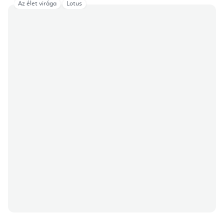
Az élet virága
Lotus