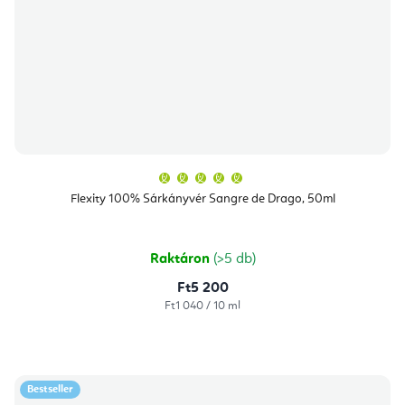
A
termék
átlagos
Flexity 100% Sárkányvér Sangre de Drago, 50ml
értékelése
5-
ből
5,0
csillag.
Raktáron
(>5 db)
Ft5 200
Egységár:
Ft1 040 / 10 ml
Bestseller