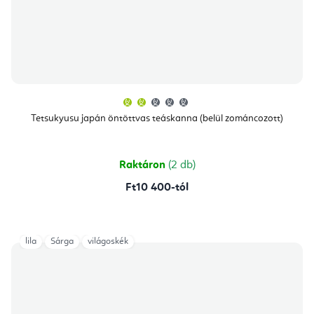
A
termék
átlagos
Tetsukyusu japán öntöttvas teáskanna (belül zománcozott)
értékelése
5-
ből
2,0
csillag.
Raktáron
(2 db)
Ft10 400-tól
lila
Sárga
világoskék