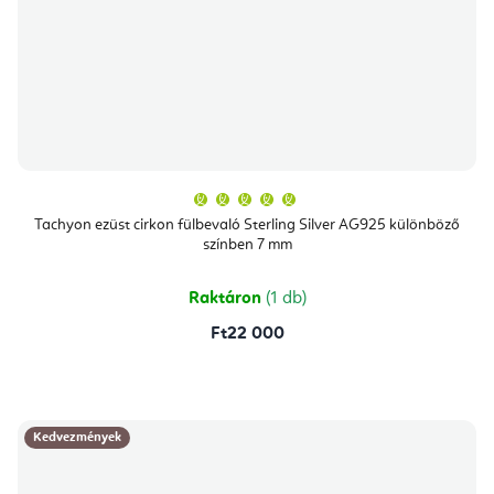
A
termék
átlagos
Tachyon ezüst cirkon fülbevaló Sterling Silver AG925 különböző
értékelése
színben 7 mm
5-
ből
5,0
csillag.
Raktáron
(1 db)
Ft22 000
Kedvezmények