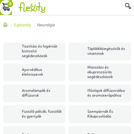
Ugrás
KOSÁR
a
fő
Kezdőlap
Egészség
Neuralgia
tartalomhoz
Tisztítási és higiéniát
Táplálékkiegészítők és
biztosító
vitaminok
segédeszközök
Masszázs és
Ayurvédikus
akupresszúrás
élelmiszerek
segédeszközök
Aromalámpák és
Illóolajok diffúzorokba
diffúzorok
és aromaterápiához
Füstölő pálcák, füstölők
Szempárnák És
és gyertyák
Kikapcsolódás