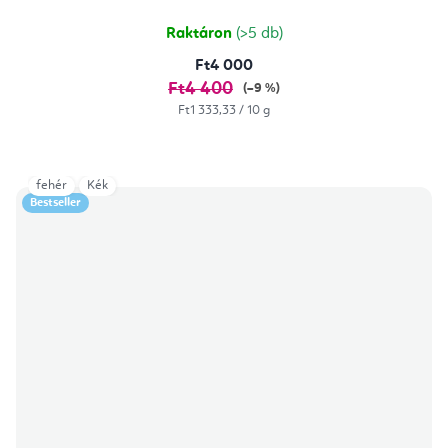
Raktáron
(>5 db)
Ft4 000
Ft4 400
(–9 %)
Egységár:
Ft1 333,33 / 10 g
fehér
Kék
Bestseller