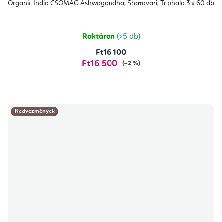
átlagos
Organic India CSOMAG Ashwagandha, Shatavari, Triphala 3 x 60 db
értékelése
5-
ből
5,0
csillag.
Raktáron
(>5 db)
Ft16 100
Ft16 500
(–2 %)
Kedvezmények