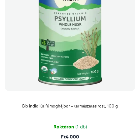
Bio indiai útifűmaghéjpor – természetes rost, 100 g
Raktáron
(1 db)
Ft4 000