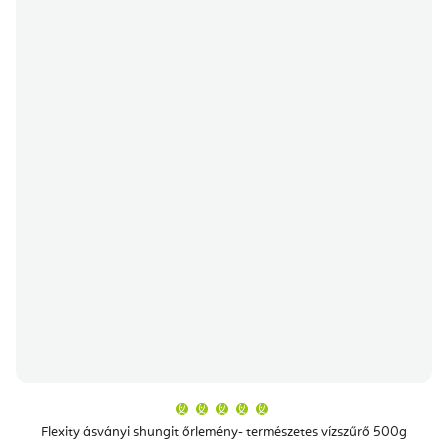
A
termék
átlagos
Flexity ásványi shungit őrlemény- természetes vízszűrő 500g
értékelése