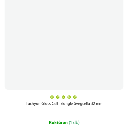
A
termék
átlagos
Tachyon Glass Cell Triangle üvegcella 32 mm
értékelése
5-
ből
5,0
csillag.
Raktáron
(1 db)