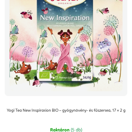
m
d
é
e
k
z
e
é
k
s
l
e
i
s
t
á
j
a
Yogi Tea New Inspiration BIO – gyógynövény- és fűszertea, 17 × 2 g
Raktáron
(5 db)