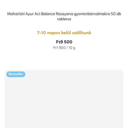
Maharishi Ayur Aci-Balance Rasayana gyomorbántalmakra 50 db
tabletta
7-10 napon belül szállítunk
Ft9 500
Egységár:
Ft1 900 / 10 g
Bestseller