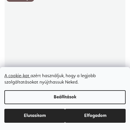
A cookie-kat
azért használjuk, hogy a legjobb
szolgáltatásokat nyújthassuk Neked.
Beállítások
Elutasítom
Elfogadom
Maharishi Senior's Rasayana időseknek 100 db tabletta