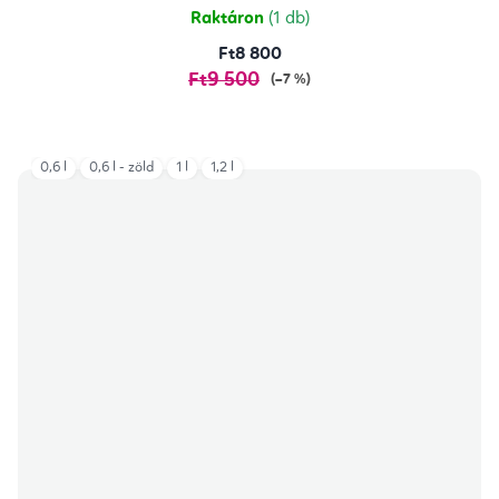
Raktáron
(1 db)
Ft8 800
Ft9 500
(–7 %)
0,6 l
0,6 l - zöld
1 l
1,2 l