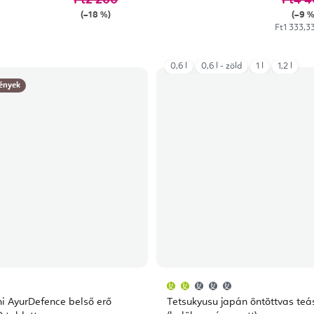
(–18 %)
(–9 %
Egységár:
Ft1 333,33
0,6 l
0,6 l - zöld
1 l
1,2 l
ények
A
termék
átlagos
i AyurDefence belső erő
Tetsukyusu japán öntöttvas te
értékelése