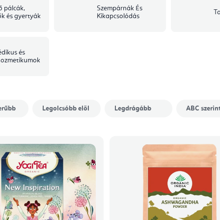
ő pálcák,
Szempárnák És
T
ők és gyertyák
Kikapcsolódás
dikus és
kozmetikumok
erűbb
Legolcsóbb elöl
Legdrágább
ABC szerin