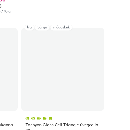
)
 / 10 g
lila
Sárga
világoskék
A
termék
átlagos
áskanna
Tachyon Glass Cell Triangle üvegcella
értékelése