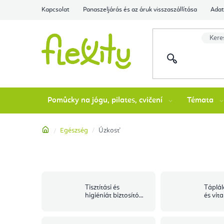
Ugrás
Kapcsolat
Panaszeljárás és az áruk visszaszállítása
Adat
a
fő
tartalomhoz
Pomůcky na jógu, pilates, cvičení
Témata
Kezdőlap
Egészség
Úzkosť
Tisztítási és
Táplál
higiéniát biztosító
és vit
segédeszközök