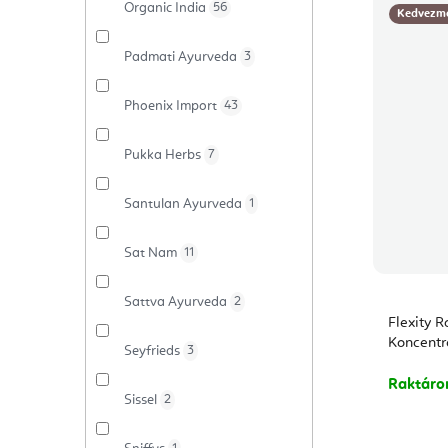
Organic India
56
Kedvezm
Padmati Ayurveda
3
Phoenix Import
43
Pukka Herbs
7
Santulan Ayurveda
1
Sat Nam
11
Sattva Ayurveda
2
Flexity R
Koncentr
Seyfrieds
3
Raktár
Sissel
2