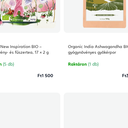
 New Inspiration BIO –
Organic India Ashwagandha BI
ny- és fűszertea, 17 × 2 g
gyógynövényes gyökérpor
on
(5 db)
Raktáron
(1 db)
Ft1 500
Ft