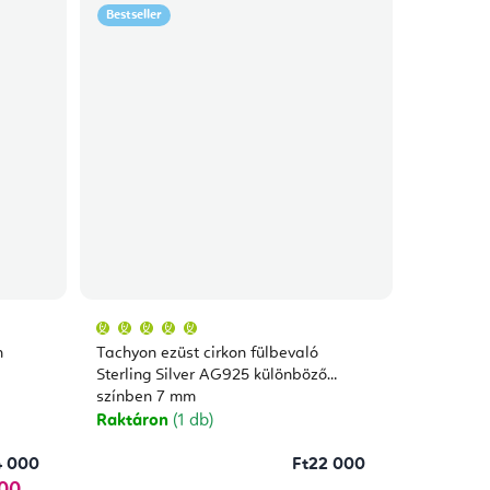
Bestseller
A
termék
átlagos
n
Tachyon ezüst cirkon fülbevaló
értékelése
5-
Sterling Silver AG925 különböző
ből
színben 7 mm
5,0
csillag.
Raktáron
(1 db)
4 000
Ft22 000
400