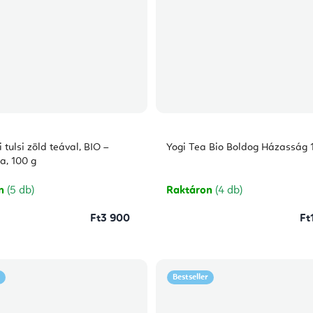
i tulsi zöld teával, BIO –
Yogi Tea Bio Boldog Házasság 1
a, 100 g
on
(5 db)
Raktáron
(4 db)
Ft3 900
Ft
Bestseller