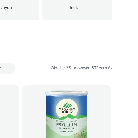
achyon
Teák
t
Oldal
1
/
23
- összesen
532
termék