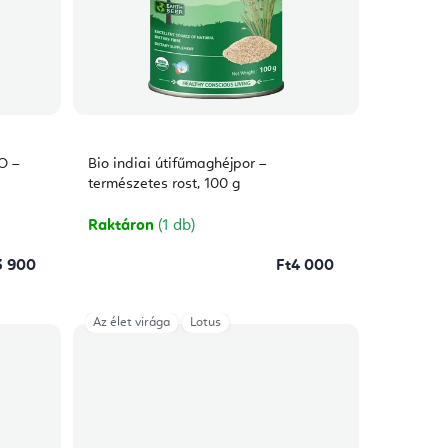
O –
Bio indiai útifűmaghéjpor –
természetes rost, 100 g
Raktáron
(1 db)
3 900
Ft4 000
Az élet virága
Lotus