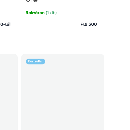
5-
32 mm
ből
5,0
csillag.
Raktáron
(1 db)
0-tól
Ft9 300
Bestseller