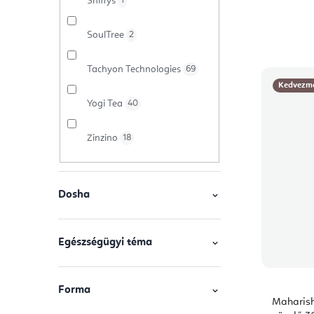
Sniffys
1
SoulTree
2
Tachyon Technologies
69
Kedvezm
Yogi Tea
40
Zinzino
18
Dosha
Egészségügyi téma
Forma
Maharish