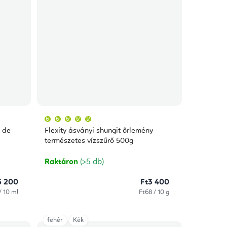
A
termék
átlagos
 de
Flexity ásványi shungit őrlemény-
értékelése
5-
természetes vízszűrő 500g
ből
5,0
csillag.
Raktáron
(>5 db)
5 200
Ft3 400
:
Egységár:
/ 10 ml
Ft68 / 10 g
fehér
Kék