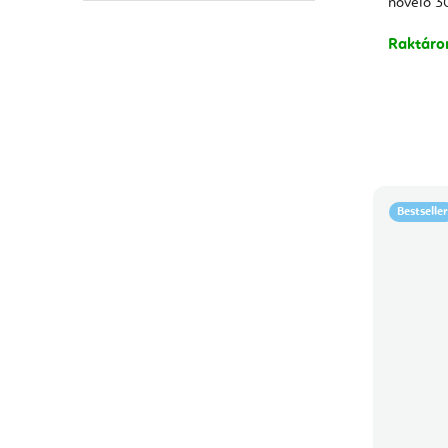
növelő 3
Raktár
Bestseller