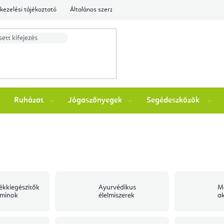
kezelési tájékoztató
Általános szerződési feltételek
Ellenőrizze a rende
Ruházat
Jógaszőnyegek
Segédeszközök
ékkiegészítők
Ayurvédikus
M
aminok
élelmiszerek
a
s