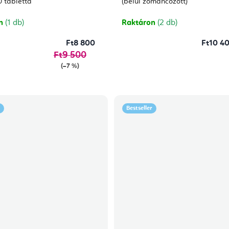
5-
0 tabletta
(belül zománcozott)
ből
2,0
csillag.
on
(1 db)
Raktáron
(2 db)
Ft8 800
Ft10 40
Ft9 500
(–7 %)
Bestseller