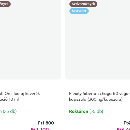
ények
Kedvezmények
Bestseller
oll On illóolaj keverék -
Flexity Siberian chaga 60 vegá
áció 10 ml
kapszula (300mg/kapszula)
on
(>5 db)
Raktáron
(>5 db)
Ft1 800
Ft
Ft2 200
Ft4 