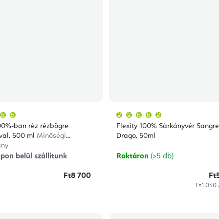
A
A
termék
termék
átlagos
átlagos
100%-ban réz rézbögre
Flexity 100% Sárkányvér Sangre
értékelése
értékelése
5-
5-
val, 500 ml
Minőségi
Drago, 50ml
ből
ből
ány
5,0
5,0
csillag.
csillag.
pon belül szállítunk
Raktáron
(>5 db)
Ft8 700
Ft
Egységár
Ft1 040 