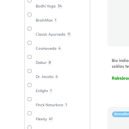
Bodhi Yoga
34
BrainMax
1
Classic Ayurveda
11
Cosmoveda
4
Bio india
Dabur
8
szálas te
Dr. Jacobs
4
Raktár
Enlight
1
Finck Naturkost
1
Bestseller
Flexity
41