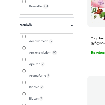
ó
e
k
Bestseller
331
p
k
e
a
r
k
n
e
Márkák
l
e
n
Yogi Tea
i
Aashwamedh
3
l
d
gyógynövé
s
e
Ancient wisdom
60
Raktár
t
z
Apeiron
2
á
é
Aromafume
1
j
s
a
Binchio
2
e
Biosun
2