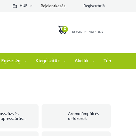
lés állapotát
HUF
Bejelentkezés
Regisztráció
KOSÁR
Egészség
Kiegészítők
Akciók
Témák
M
asszázs és
Aromalámpák és
kupresszúrás
diffúzorok
egédeszközök