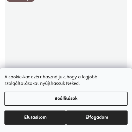
A cookie-kat
azért használjuk, hogy a legjobb
szolgáltatásokat nyújthassuk Neked.
Beállítások
Elutasítom
Elfogadom
Maharishi Senior's Rasayana időseknek 100 db tabletta