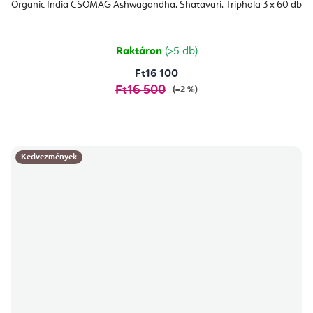
átlagos
Organic India CSOMAG Ashwagandha, Shatavari, Triphala 3 x 60 db
értékelése
5-
ből
5,0
csillag.
Raktáron
(>5 db)
Ft16 100
Ft16 500
(–2 %)
Kedvezmények