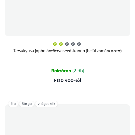
A
termék
átlagos
Tetsukyusu japán öntöttvas teáskanna (belül zománcozott)
értékelése
5-
ből
2,0
csillag.
Raktáron
(2 db)
Ft10 400-tól
lila
Sárga
világoskék