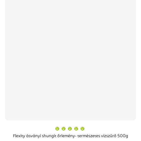
A
termék
átlagos
Flexity ásványi shungit őrlemény- természetes vízszűrő 500g
értékelése