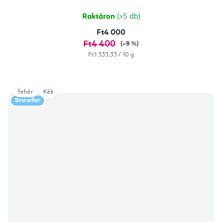
Raktáron
(>5 db)
Ft4 000
Ft4 400
(–9 %)
Egységár:
Ft1 333,33 / 10 g
fehér
Kék
Bestseller