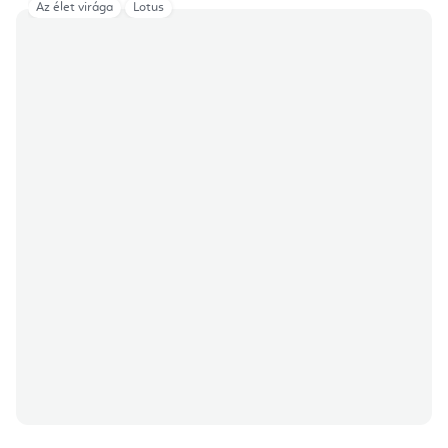
Az élet virága
Lotus