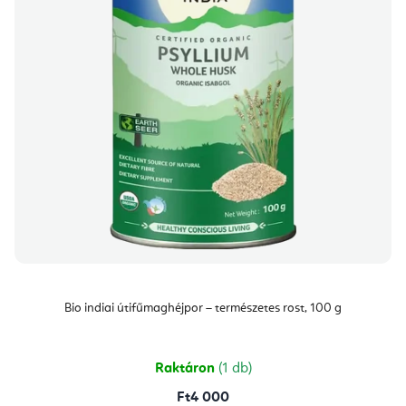
Bio indiai útifűmaghéjpor – természetes rost, 100 g
Raktáron
(1 db)
Ft4 000