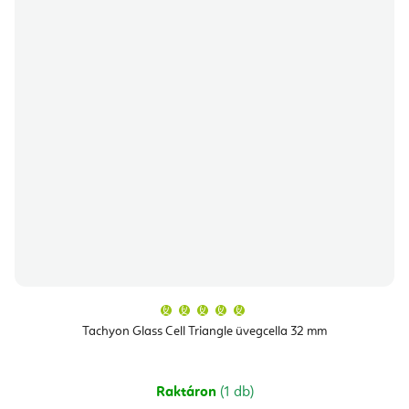
A
termék
átlagos
Tachyon Glass Cell Triangle üvegcella 32 mm
értékelése
5-
ből
5,0
csillag.
Raktáron
(1 db)