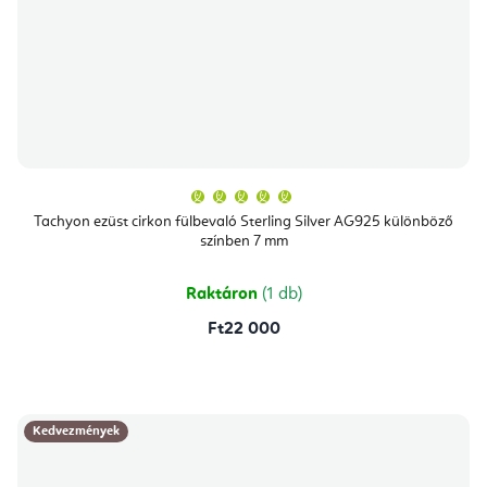
A
termék
átlagos
Tachyon ezüst cirkon fülbevaló Sterling Silver AG925 különböző
értékelése
színben 7 mm
5-
ből
5,0
csillag.
Raktáron
(1 db)
Ft22 000
Kedvezmények