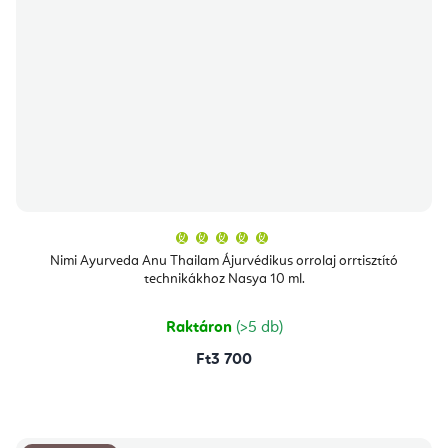
A
termék
átlagos
Nimi Ayurveda Anu Thailam Ájurvédikus orrolaj orrtisztító
értékelése
technikákhoz Nasya 10 ml.
5-
ből
5,0
csillag.
Raktáron
(>5 db)
Ft3 700