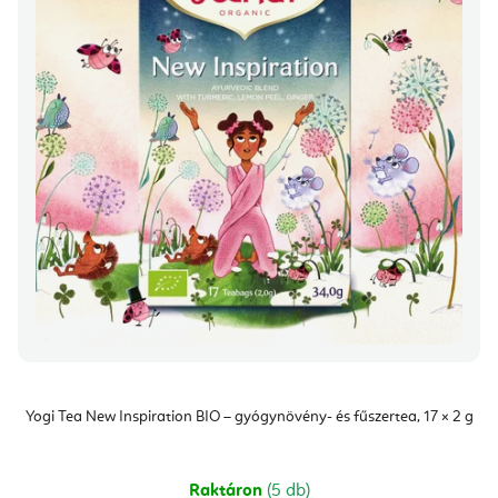
m
d
é
e
k
z
e
é
k
s
l
e
i
s
t
á
j
a
Yogi Tea New Inspiration BIO – gyógynövény- és fűszertea, 17 × 2 g
Raktáron
(5 db)