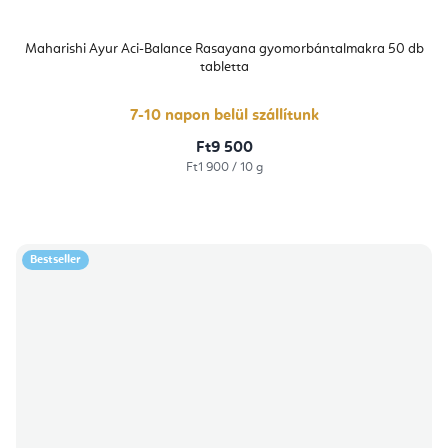
Maharishi Ayur Aci-Balance Rasayana gyomorbántalmakra 50 db
tabletta
7-10 napon belül szállítunk
Ft9 500
Egységár:
Ft1 900 / 10 g
Bestseller