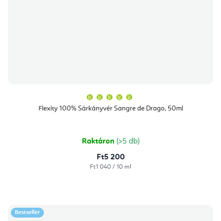
A
termék
átlagos
Flexity 100% Sárkányvér Sangre de Drago, 50ml
értékelése
5-
ből
5,0
csillag.
Raktáron
(>5 db)
Ft5 200
Egységár:
Ft1 040 / 10 ml
Bestseller