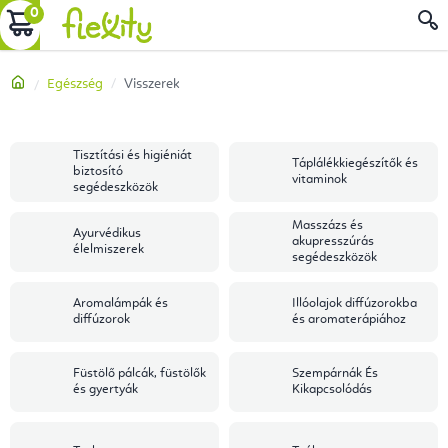
Ugrás
KOSÁR
a
fő
Kezdőlap
Egészség
Visszerek
tartalomhoz
Tisztítási és higiéniát
Táplálékkiegészítők és
biztosító
vitaminok
segédeszközök
Masszázs és
Ayurvédikus
akupresszúrás
élelmiszerek
segédeszközök
Aromalámpák és
Illóolajok diffúzorokba
diffúzorok
és aromaterápiához
Füstölő pálcák, füstölők
Szempárnák És
és gyertyák
Kikapcsolódás