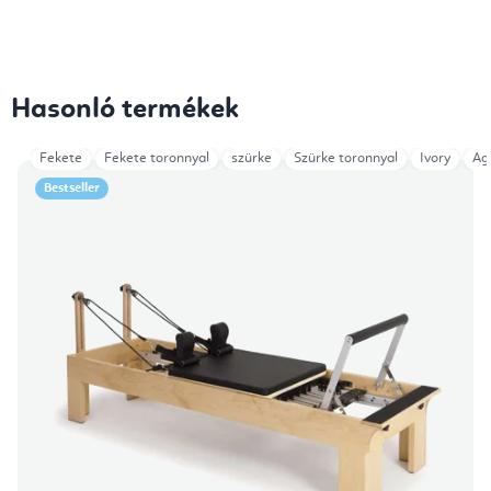
Hasonló termékek
Fekete
Fekete toronnyal
szürke
Szürke toronnyal
Ivory
Ag
Bestseller