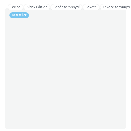
Barna
Black Edition
Fehér toronnyal
Fekete
Fekete toronnyal
Bestseller