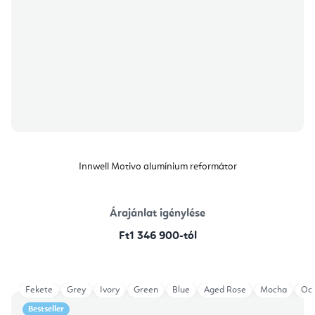
Innwell Motivo alumínium reformátor
Árajánlat igénylése
Ft1 346 900-tól
Fekete
Grey
Ivory
Green
Blue
Aged Rose
Mocha
Oce
Bestseller