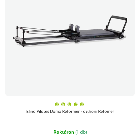
A
termék
átlagos
Elina Pilates Domo Reformer - otthoni Refomer
értékelése
5-
ből
5,0
csillag.
Raktáron
(1 db)