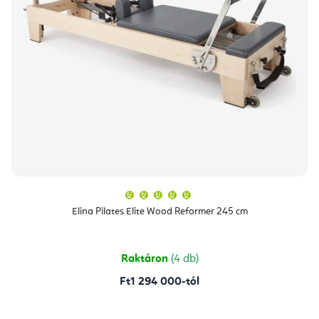
A
termék
átlagos
Elina Pilates Elite Wood Reformer 245 cm
értékelése
5-
ből
5,0
csillag.
Raktáron
(4 db)
Ft1 294 000-tól