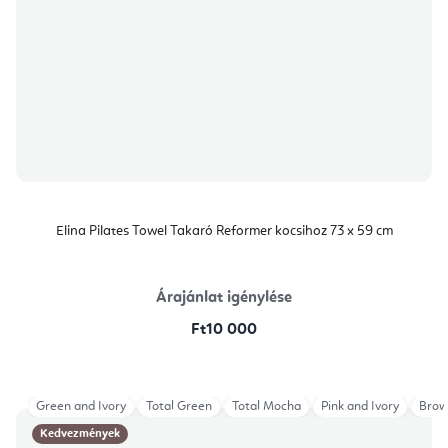
Elina Pilates Towel Takaró Reformer kocsihoz 73 x 59 cm
Árajánlat igénylése
Ft10 000
Green and Ivory
Total Green
Total Mocha
Pink and Ivory
Brow
Kedvezmények