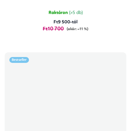
Raktáron
(>5 db)
Ft9 500-tól
Ft10 700
(akár: –11 %)
Bestseller