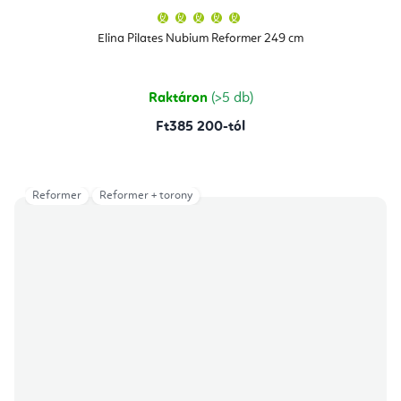
A
termék
átlagos
Elina Pilates Nubium Reformer 249 cm
értékelése
5-
ből
5,0
csillag.
Raktáron
(>5 db)
Ft385 200-tól
Reformer
Reformer + torony