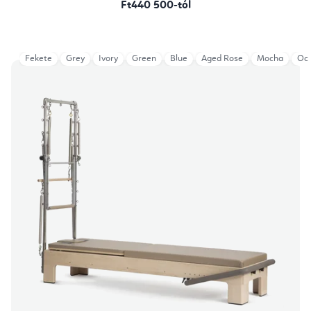
Ft440 500-tól
Fekete
Grey
Ivory
Green
Blue
Aged Rose
Mocha
Oce