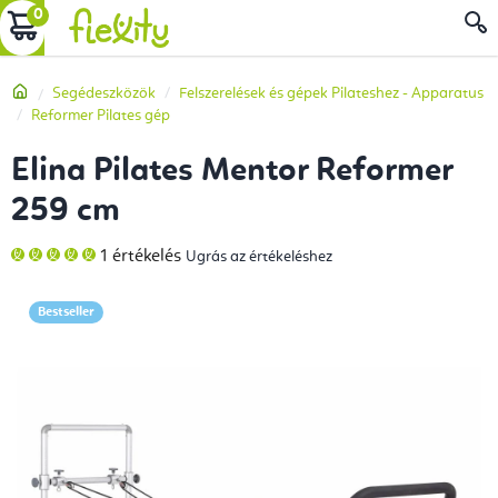
Ugrás
KOSÁR
a
fő
Kezdőlap
Segédeszközök
Felszerelések és gépek Pilateshez - Apparatus
tartalomhoz
Reformer Pilates gép
Elina Pilates Mentor Reformer
259 cm
A
1 értékelés
Ugrás az értékeléshez
termék
átlagos
értékelése
5-
Bestseller
ből
5,0
csillag.