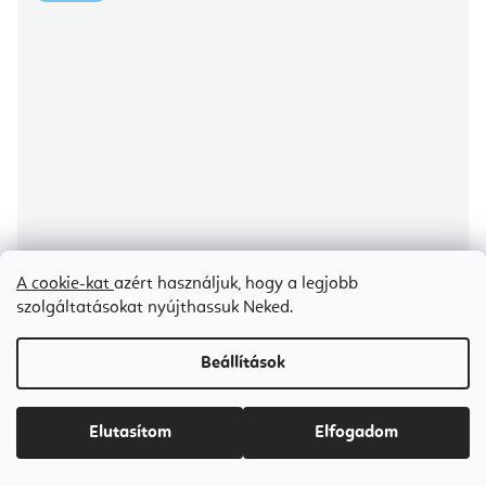
A cookie-kat
azért használjuk, hogy a legjobb
szolgáltatásokat nyújthassuk Neked.
Beállítások
Elutasítom
Elfogadom
Elina Pilates Fold Reformer – Összecsukható Pilates Reformer otthoni