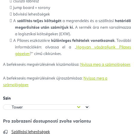
csúszó lábrész
jump board + torony
bővítési lehetőségek
A
szállítás teljes költségét
a megrendelés és a szállítási
határidő
megerősítése után számítjuk ki.
A termék ára nem tartalmazza
a logisztikai költségeket (EXW).
A Pilates eszközökre
különleges feltételek vonatkoznak
. További
információkért olvassa el a „
Hogyan vásároljunk Pilates
gépeket
?” című cikkünket.
A befektetés megtérülésének kiszámolása:
Nyissa meg a számológépet
A befektetés megtérülésének újraszámítása:
Nyissa meg a
számológépet
Szín
Szállítási lehetőségek