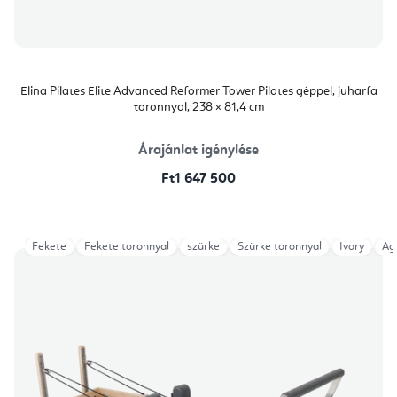
Elina Pilates Elite Advanced Reformer Tower Pilates géppel, juharfa
toronnyal, 238 × 81,4 cm
Árajánlat igénylése
Ft1 647 500
Fekete
Fekete toronnyal
szürke
Szürke toronnyal
Ivory
Ag