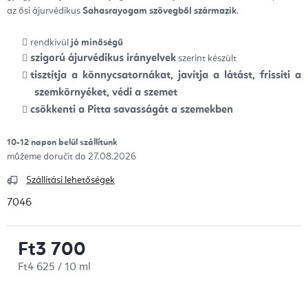
az ősi ájurvédikus
Sahasrayogam
szövegből származik
.
rendkívül
jó minőségű
szigorú ájurvédikus irányelvek
szerint készült
tisztítja a könnycsatornákat, javítja a látást, frissíti a
szemkörnyéket, védi a szemet
csökkenti a Pitta savasságát a szemekben
10-12 napon belül szállítunk
27.08.2026
Szállítási lehetőségek
7046
Ft3 700
Egységár:
Ft4 625 / 10 ml