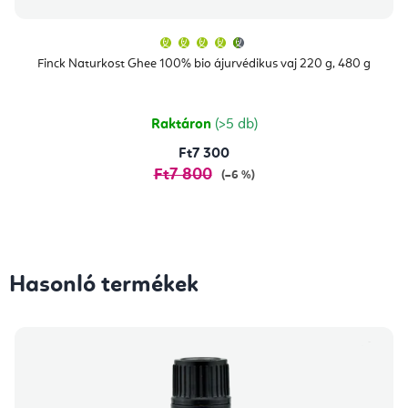
A
termék
átlagos
Finck Naturkost Ghee 100% bio ájurvédikus vaj 220 g, 480 g
értékelése
5-
ből
4,7
csillag.
Raktáron
(>5 db)
Ft7 300
Ft7 800
(–6 %)
Hasonló termékek