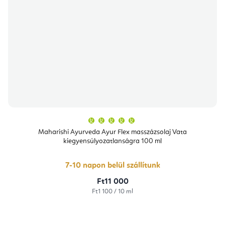
A
termék
átlagos
Maharishi Ayurveda Ayur Flex masszázsolaj Vata
értékelése
kiegyensúlyozatlanságra 100 ml
5-
ből
5,0
csillag.
7-10 napon belül szállítunk
Ft11 000
Egységár:
Ft1 100 / 10 ml