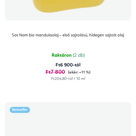
Sat Nam bio mandulaolaj – első sajtolású, hidegen sajtolt olaj
Raktáron
(2 db)
Ft6 900-tól
Ft7 800
(akár: –11 %)
Egységár:
Ft204,80-tól / 10 ml
Bestseller