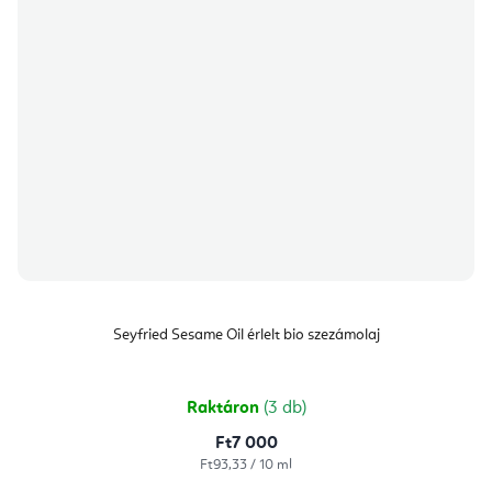
Seyfried Sesame Oil érlelt bio szezámolaj
Raktáron
(3 db)
Ft7 000
Egységár:
Ft93,33 / 10 ml