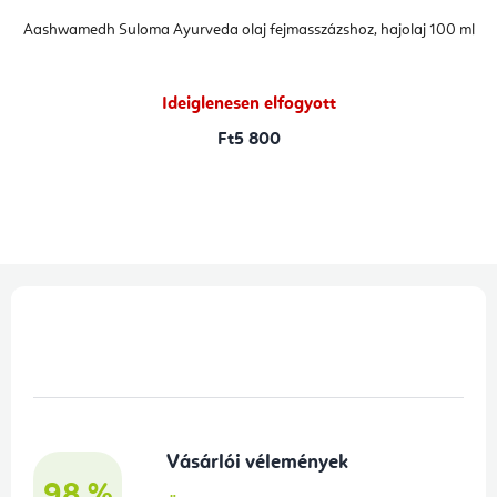
Aashwamedh Suloma Ayurveda olaj fejmasszázshoz, hajolaj 100 ml
Ideiglenesen elfogyott
Ft5 800
L
á
b
l
é
Vásárlói vélemények
c
98 %