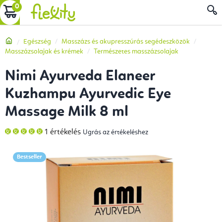
Ugrás
KOSÁR
a
fő
Kezdőlap
Egészség
Masszázs és akupresszúrás segédeszközök
tartalomhoz
Masszázsolajak és krémek
Természetes masszázsolajak
Nimi Ayurveda Elaneer
Kuzhampu Ayurvedic Eye
Massage Milk 8 ml
A
1 értékelés
Ugrás az értékeléshez
termék
átlagos
értékelése
5-
Bestseller
ből
5,0
csillag.