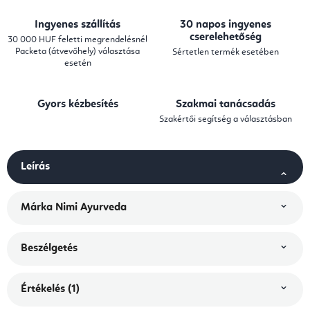
Ingyenes szállítás
30 napos ingyenes
cserelehetőség
30 000 HUF feletti megrendelésnél
Packeta (átvevőhely) választása
Sértetlen termék esetében
esetén
Gyors kézbesítés
Szakmai tanácsadás
Szakértői segítség a választásban
Leírás
Márka
Nimi Ayurveda
Beszélgetés
Értékelés (1)