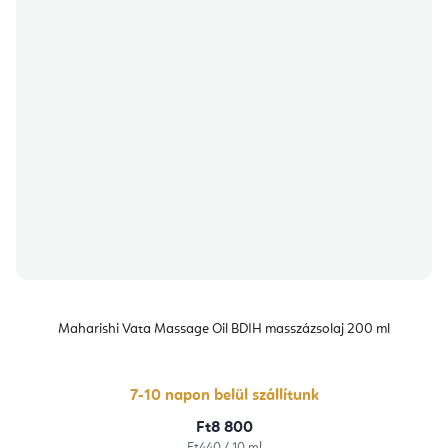
Maharishi Vata Massage Oil BDIH masszázsolaj 200 ml
7-10 napon belül szállítunk
Ft8 800
Egységár:
Ft440 / 10 ml