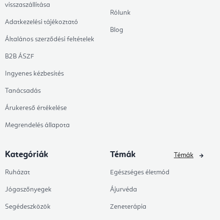
visszaszállítása
Rólunk
Adatkezelési tájékoztató
Blog
Általános szerződési feltételek
B2B ÁSZF
Ingyenes kézbesítés
Tanácsadás
Árukereső értékelése
Megrendelés állapota
Kategóriák
Témák
Témák
Ruházat
Egészséges életmód
Jógaszőnyegek
Ájurvéda
Segédeszközök
Zeneterápia