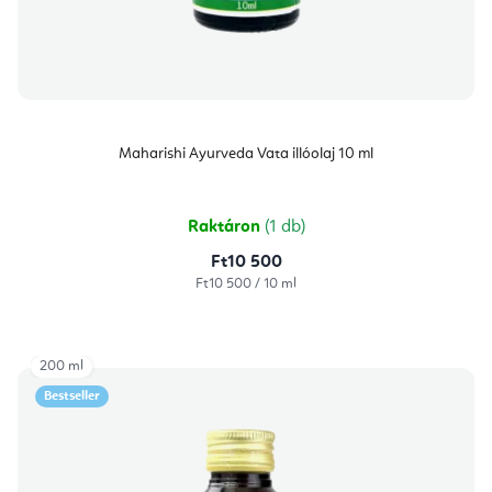
Maharishi Ayurveda Vata illóolaj 10 ml
Raktáron
(1 db)
Ft10 500
Egységár:
Ft10 500 / 10 ml
200 ml
Bestseller