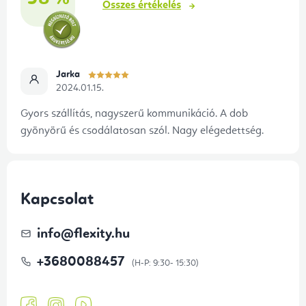
Összes értékelés
Jarka
2024.01.15.
Gyors szállítás, nagyszerű kommunikáció. A dob
gyönyörű és csodálatosan szól. Nagy elégedettség.
Kapcsolat
info
@
flexity.hu
+3680088457