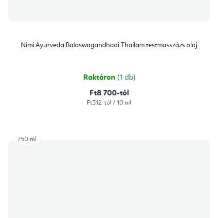
Nimi Ayurveda Balaswagandhadi Thailam testmasszázs olaj
Raktáron
(1 db)
Ft8 700-tól
Egységár:
Ft312-tól / 10 ml
750 ml