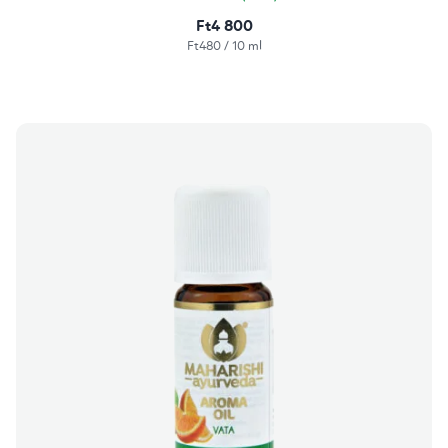
Ft4 800
Egységár:
Ft480 / 10 ml