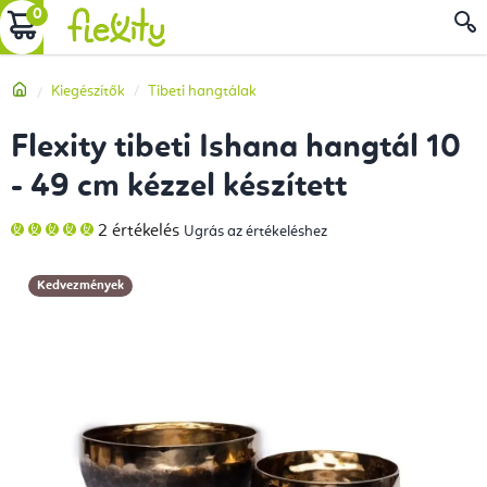
Ugrás
KOSÁR
a
fő
Kezdőlap
Kiegészítők
Tibeti hangtálak
tartalomhoz
Flexity tibeti Ishana hangtál 10
- 49 cm kézzel készített
A
2 értékelés
Ugrás az értékeléshez
termék
átlagos
értékelése
5-
Kedvezmények
ből
5,0
csillag.