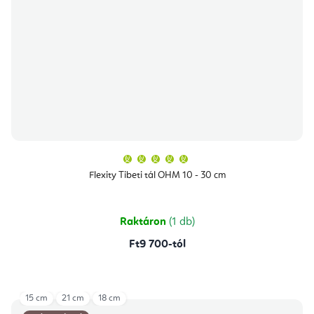
A
termék
átlagos
Flexity Tibeti tál OHM 10 - 30 cm
értékelése
5-
ből
5,0
csillag.
Raktáron
(1 db)
Ft9 700-tól
15 cm
21 cm
18 cm