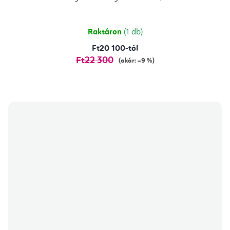
értékelése
5-
ből
5,0
csillag.
Raktáron
(1 db)
Ft20 100-tól
Ft22 300
(akár: –9 %)