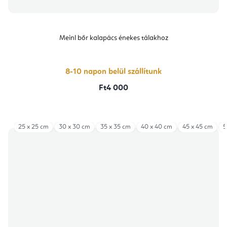
Meinl bőr kalapács énekes tálakhoz
8-10 napon belül szállítunk
Ft4 000
25 x 25 cm
30 x 30 cm
35 x 35 cm
40 x 40 cm
45 x 45 cm
5