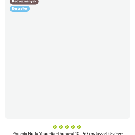
Kedvezmények
Bestseller
A
termék
átlagos
Phoenix Nada Yoga tibeti hangtál 10 - 50 cm, kézzel készített