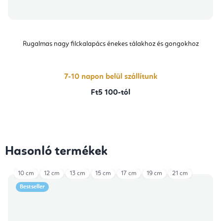
Rugalmas nagy filckalapács énekes tálakhoz és gongokhoz
7-10 napon belül szállítunk
Ft5 100-tól
Hasonló termékek
10 cm
12 cm
13 cm
15 cm
17 cm
19 cm
21 cm
Bestseller