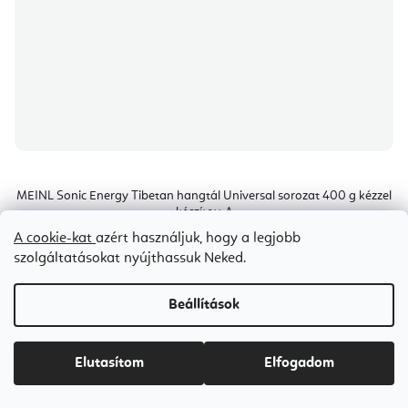
MEINL Sonic Energy Tibetan hangtál Universal sorozat 400 g kézzel
készített A
A cookie-kat
azért használjuk, hogy a legjobb
Raktáron
(1 db)
szolgáltatásokat nyújthassuk Neked.
Ft22 100
Beállítások
±20 cm
±21 cm
±20,5 cm
±21,5 cm
±22 cm
±32 cm
±33 c
Elutasítom
Elfogadom