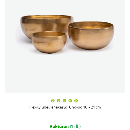
A
termék
átlagos
Flexity tibeti énekestál Cho-pa 10 - 21 cm
értékelése
5-
ből
5,0
csillag.
Raktáron
(1 db)