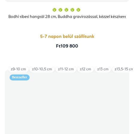
A
termék
átlagos
Bodhi tibeti hangtál 28 cm, Buddha gravírozással, kézzel készített
értékelése
5-
ből
5,0
csillag.
5-7 napon belül szállítunk
Ft109 800
±9-10 cm
±10-10,5 cm
±11-12 cm
±12 cm
±13 cm
±13,5-15 cm
Bestseller