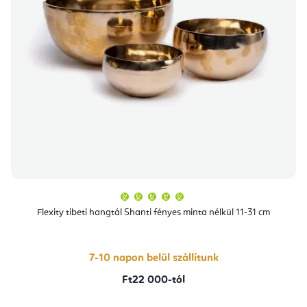
A
termék
átlagos
Flexity tibeti hangtál Shanti fényes minta nélkül 11-31 cm
értékelése
5-
ből
5,0
csillag.
7-10 napon belül szállítunk
Ft22 000-tól