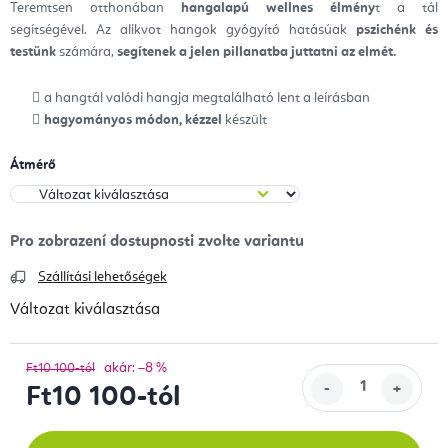
Teremtsen otthonában
hangalapú wellnes élmény
t a tál
segítségével. Az alikvot hangok gyógyító hatásúak
pszichénk és
testünk
számára,
segítenek a jelen pillanatba juttatni az elmét.
a hangtál valódi hangja megtalálható lent a leírásban
hagyományos módon, kézzel
készült
Átmérő
Szállítási lehetőségek
Változat kiválasztása
akár: –8 %
Ft10 100-tól
Ft10 100
-tól
Egységár: