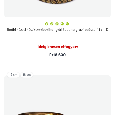
A
termék
átlagos
Bodhi kézzel készített tibeti hangtál Buddha gravírozással 11 cm D
értékelése
5-
ből
5,0
csillag.
Ideiglenesen elfogyott
Ft18 600
15 cm
18 cm