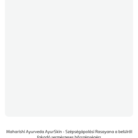
Maharishi Ayurveda AyurSkin - Szépségápolási Rasayana a belülről
fakadó természetes bőrszépségért