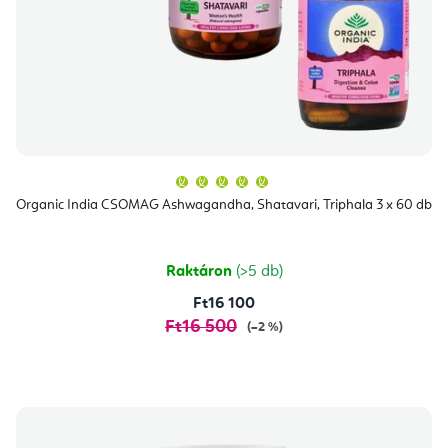
A
termék
átlagos
Organic India CSOMAG Ashwagandha, Shatavari, Triphala 3 x 60 db
értékelése
5-
ből
5,0
csillag.
Raktáron
(>5 db)
Ft16 100
Ft16 500
(–2 %)