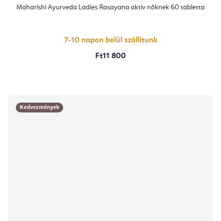
átlagos
Maharishi Ayurveda Ladies Rasayana aktív nőknek 60 tabletta
értékelése
5-
ből
5,0
csillag.
7-10 napon belül szállítunk
Ft11 800
Kedvezmények