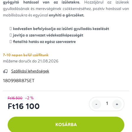
gyógyító hatással van az ízületekre.
Hozzájárul az ízületek
gyulladásának és merevségének csökkentéséhez, pozitív hatással van
mobilitásukra és egyúttal
enyhíti a görcsöket.
kedvezően befolyásolja az ízületi gyulladás kezelését
javítja a szervezet védekezőképességét
fiatalító hatás az egész szervezetre
7-10 napon belül szállítunk
21.08.2026
Szállítási lehetőségek
180998R87SET
–2 %
Ft16 500
Ft16 100
Egységár:
KOSÁRBA