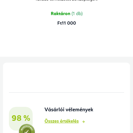
Raktáron
(1 db)
Ft11 000
L
á
b
l
é
Vásárlói vélemények
c
98 %
Összes értékelés