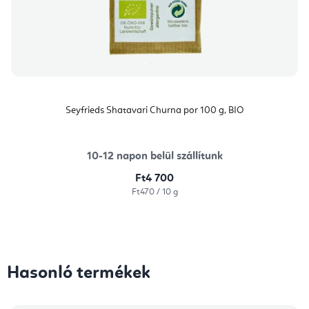
Seyfrieds Shatavari Churna por 100 g, BIO
10-12 napon belül szállítunk
Ft4 700
Egységár:
Ft470 / 10 g
Hasonló termékek