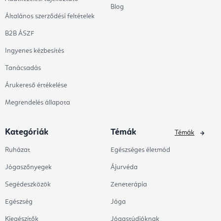
Blog
Általános szerződési feltételek
B2B ÁSZF
Ingyenes kézbesítés
Tanácsadás
Árukereső értékelése
Megrendelés állapota
Kategóriák
Témák
Témák
Ruházat
Egészséges életmód
Jógaszőnyegek
Ájurvéda
Segédeszközök
Zeneterápia
Egészség
Jóga
Kiegészítők
Jógastúdióknak