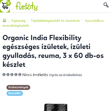
Ugrás
KOSÁR
a
fő
Kezdőlap
Egészség
Táplálékkiegészítők és vitaminok
Ayurvédikus
tartalomhoz
étrendkiegészítők
Organic India Flexibility
egészséges ízületek, ízületi
gyulladás, reuma, 3 x 60 db-os
készlet
A
Nincs értékelés
Ugrás az értékeléshez
termék
átlagos
értékelése
5-
Kedvezmények
ből
0,0
Bestseller
csillag.