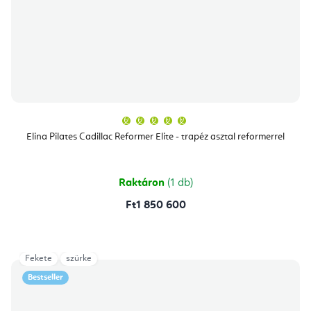
A
termék
átlagos
Elina Pilates Cadillac Reformer Elite - trapéz asztal reformerrel
értékelése
5-
ből
5,0
csillag.
Raktáron
(1 db)
Ft1 850 600
Fekete
szürke
Bestseller