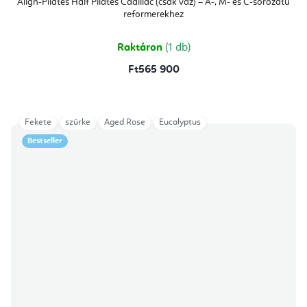
Align-Pilates Half Pilates Cadillac (csak váz) – A-, M- és C-sorozatú
reformerekhez
Raktáron
(1 db)
Ft565 900
Fekete
szürke
Aged Rose
Eucalyptus
Bestseller