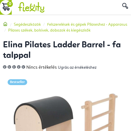
Ugrás
KOSÁR
a
fő
Kezdőlap
Segédeszközök
Felszerelések és gépek Pilateshez - Apparatus
tartalomhoz
Pilates székek, boltívek, dobozok és kiegészítők
Elina Pilates Ladder Barrel - fa
talppal
A
Nincs értékelés
Ugrás az értékeléshez
termék
átlagos
értékelése
5-
Bestseller
ből
0,0
csillag.