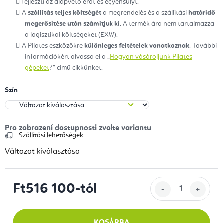
fejleszti az alapvető erőt és egyensúlyt.
A
szállítás teljes költségét
a megrendelés és a szállítási
határidő
megerősítése után számítjuk ki.
A termék ára nem tartalmazza
a logisztikai költségeket (EXW).
A Pilates eszközökre
különleges feltételek vonatkoznak
. További
információkért olvassa el a „
Hogyan vásároljunk Pilates
gépeket
?” című cikkünket.
Szín
Szállítási lehetőségek
Változat kiválasztása
Ft516 100
-tól
Egységár:
KOSÁRBA