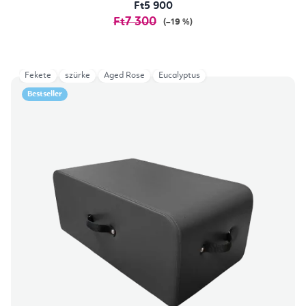
Ft5 900
Ft7 300
(–19 %)
Fekete
szürke
Aged Rose
Eucalyptus
Bestseller