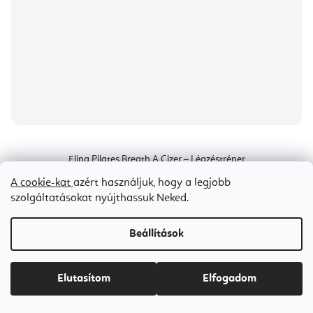
Elina Pilates Breath A Cizer – Légzéstréner
A cookie-kat
azért használjuk, hogy a legjobb
szolgáltatásokat nyújthassuk Neked.
Árajánlat igénylése
Ft24 000
Beállítások
Elutasítom
Elfogadom
Fekete
Mocha
Beige
Kedvezmények