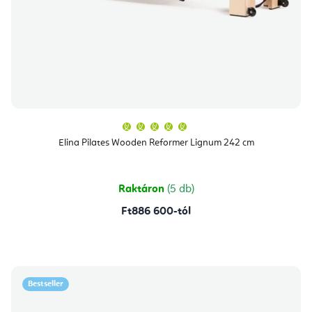
A
termék
átlagos
Elina Pilates Wooden Reformer Lignum 242 cm
értékelése
5-
ből
5,0
csillag.
Raktáron
(5 db)
Ft886 600-tól
Bestseller