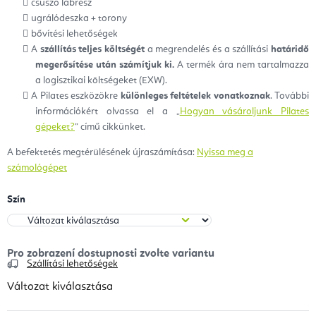
csúszó lábrész
ugrálódeszka + torony
bővítési lehetőségek
A
szállítás teljes költségét
a megrendelés és a szállítási
határidő
megerősítése után számítjuk ki.
A termék ára nem tartalmazza
a logisztikai költségeket (EXW).
A Pilates eszközökre
különleges feltételek vonatkoznak
. További
információkért olvassa el a „
Hogyan vásároljunk Pilates
gépeket?
” című cikkünket.
A befektetés megtérülésének újraszámítása:
Nyissa meg a
számológépet
Szín
Szállítási lehetőségek
Változat kiválasztása