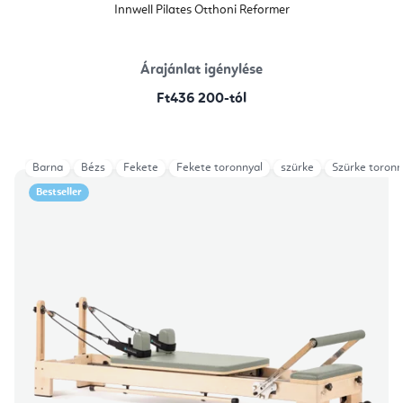
Innwell Pilates Otthoni Reformer
Árajánlat igénylése
Ft436 200-tól
Barna
Bézs
Fekete
Fekete toronnyal
szürke
Szürke toronn
Bestseller