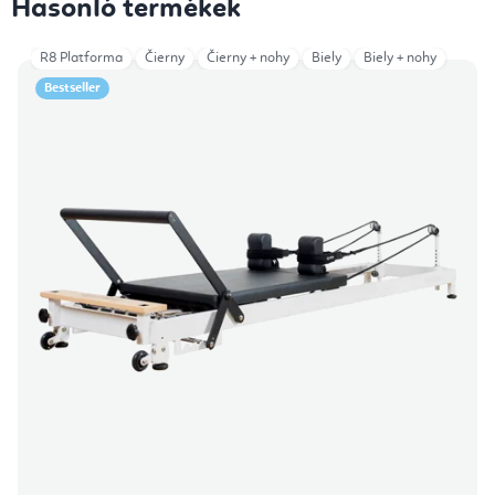
Hasonló termékek
R8 Platforma
Čierny
Čierny + nohy
Biely
Biely + nohy
Bestseller