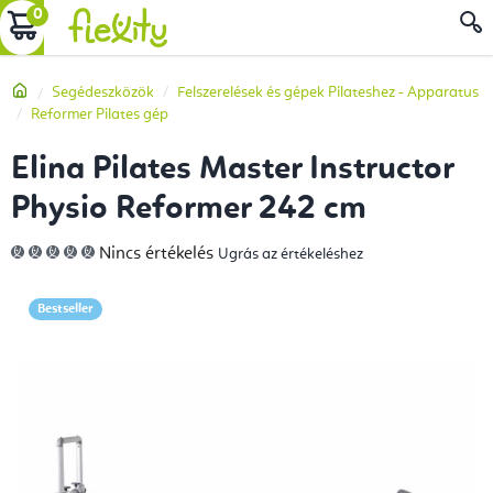
Ugrás
KOSÁR
a
fő
Kezdőlap
Segédeszközök
Felszerelések és gépek Pilateshez - Apparatus
tartalomhoz
Reformer Pilates gép
Elina Pilates Master Instructor
Physio Reformer 242 cm
A
Nincs értékelés
Ugrás az értékeléshez
termék
átlagos
értékelése
5-
Bestseller
ből
0,0
csillag.