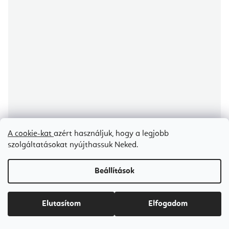
A cookie-kat
azért használjuk, hogy a legjobb
szolgáltatásokat nyújthassuk Neked.
Beállítások
Innwell Etera alumínium Reformer – fehér
Elutasítom
Elfogadom
Árajánlat igénylése
Ft1 383 400