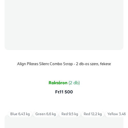
Align Pilates Silent Combo Strap - 2 db-os szett, fekete
Raktáron
(2 db)
Ft11 500
Blue 6,43 kg
Green 6,6 kg
Red 9,5 kg
Red 12,2 kg
Yellow 3,46 