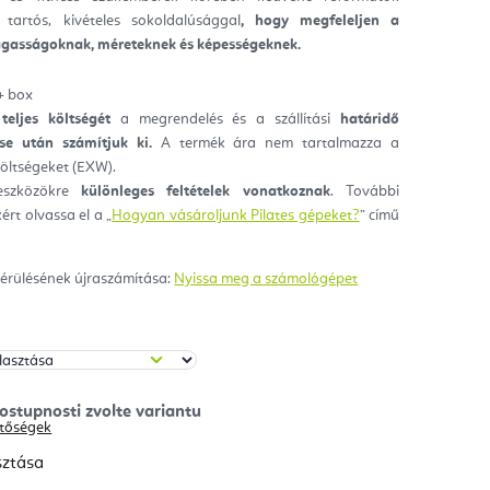
tartós, kivételes sokoldalúsággal
, hogy megfeleljen a
ag.
gasságoknak, méreteknek és képességeknek.
+ box
 teljes költségét
a megrendelés és a szállítási
határidő
se után számítjuk ki.
A termék ára nem tartalmazza a
 költségeket (EXW).
eszközökre
különleges feltételek vonatkoznak
. További
ért olvassa el a „
Hogyan vásároljunk Pilates gépeket?
” című
érülésének újraszámítása:
Nyissa meg a számológépet
hetőségek
sztása