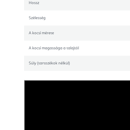
Hossz
Szélesség
A kocsi mérete
A kocsi magassága a talajtól
Súly (tartozékok nélkül)