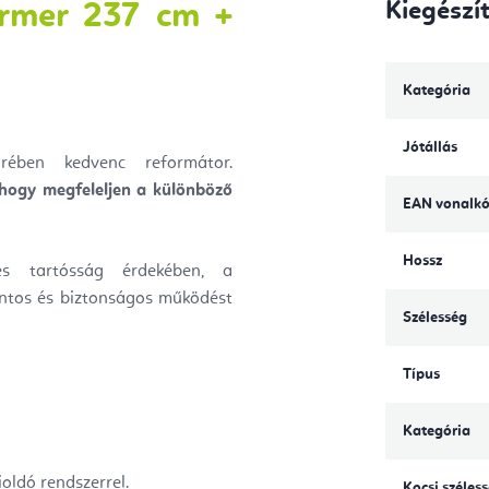
Kiegészí
ormer 237 cm +
Kategória
Jótállás
rében kedvenc reformátor.
 hogy megfeleljen a különböző
EAN vonalk
Hossz
és tartósság érdekében, a
tos és biztonságos működést
Szélesség
Típus
Kategória
oldó rendszerrel.
Kocsi széles