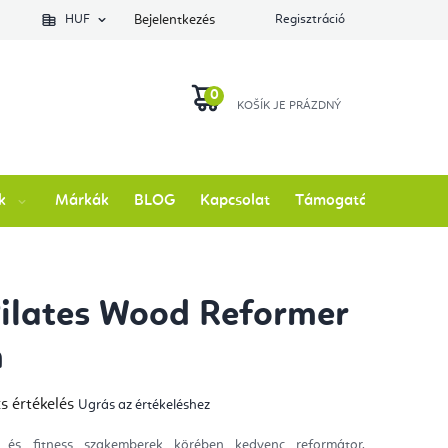
lés állapotát
HUF
Bejelentkezés
Regisztráció
KOSÁR
k
Márkák
BLOG
Kapcsolat
Támogatás
Pilates Wood Reformer
m
s értékelés
Ugrás az értékeléshez
mék
gos
kelése
 és fitness szakemberek körében kedvenc reformátor.