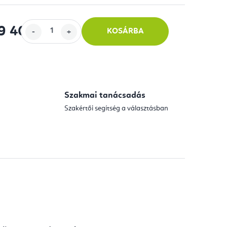
59 400
-tól
KOSÁRBA
Szakmai tanácsadás
Szakértői segítség a választásban