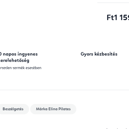
Ft1 1
Egységár:
0 napos ingyenes
Gyors kézbesítés
serelehetőség
rtetlen termék esetében
Beszélgetés
Márka
Elina Pilates