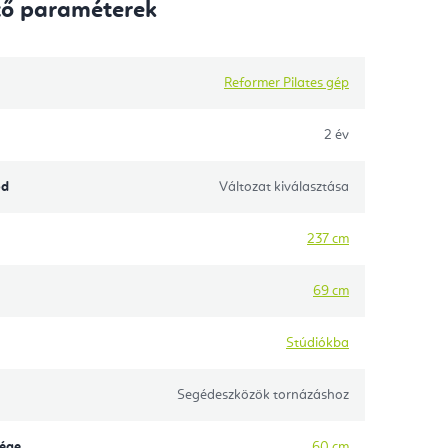
tő paraméterek
Reformer Pilates gép
2 év
ód
Változat kiválasztása
237 cm
69 cm
Stúdiókba
Segédeszközök tornázáshoz
sége
60 cm