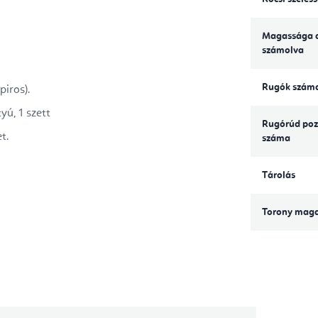
Magassága a
számolva
Rugók szám
piros).
yú, 1 szett
Rugórúd poz
t.
száma
Tárolás
Torony mag