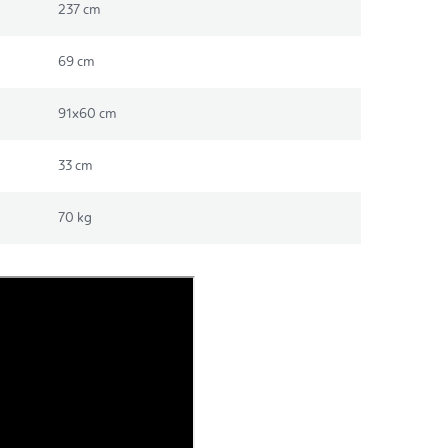
237 cm
69 cm
91x60 cm
33 cm
70 kg