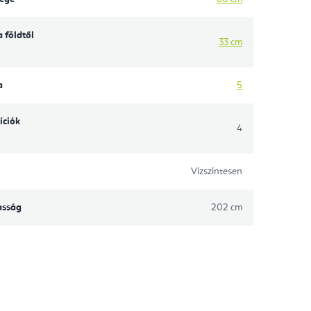
 földtől
33 cm
a
5
íciók
4
Vízszintesen
asság
202 cm