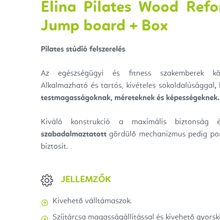
Elina Pilates Wood Ref
Jump board + Box
Pilates stúdió felszerelés
Az egészségügyi és fitness szakemberek kö
Alkalmazható és tartós, kivételes sokoldalúsággal
,
testmagasságoknak, méreteknek és képességeknek.
Kiváló konstrukció a maximális biztonság 
szabadalmaztatott
gördülő mechanizmus pedig pon
biztosít.
JELLEMZŐK
Kivehető válltámaszok.
Szíjtárcsa magasságállítással és kivehető gyorski