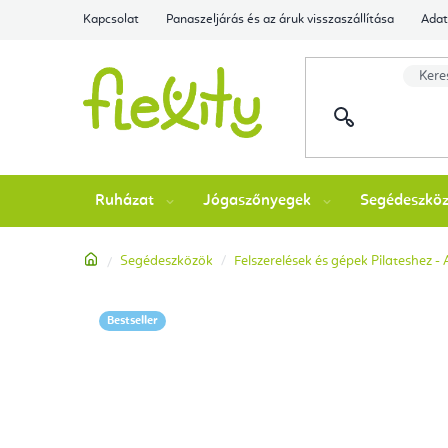
Ugrás
Kapcsolat
Panaszeljárás és az áruk visszaszállítása
Adat
a
fő
tartalomhoz
Ruházat
Jógaszőnyegek
Segédeszkö
Kezdőlap
Segédeszközök
Felszerelések és gépek Pilateshez -
Bestseller