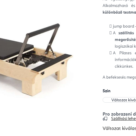
ből
Alkalmazható és 
0,0
csill
különböző testma
jump board 
A
szállítás
megerősíté
logisztikai
A Pilates 
információk
cikkünket.
A befektetés megt
Szín
Szállítási le
Változat kivála