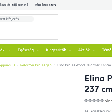
kezelési tájékoztató
Általános szerződési feltételek
Ellenőrizze a rende
zök
Egészség
Kiegészítők
Akciók
Témá
 Apparatus
Reformer Pilates gép
Elina Pilates Wood Reformer 237 cm
Elina 
237 c
A
Ninc
ter
átla
érté
Az egészségügyi
5-