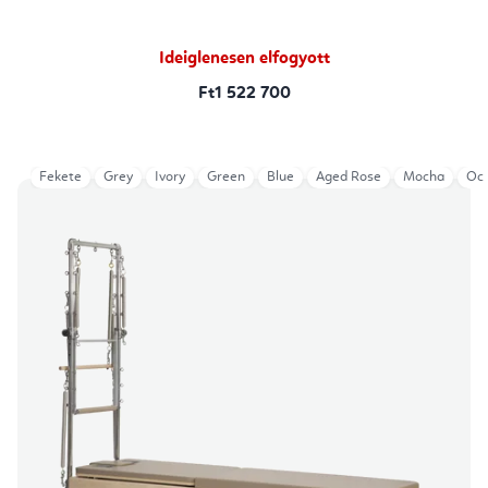
Ideiglenesen elfogyott
Ft1 522 700
Fekete
Grey
Ivory
Green
Blue
Aged Rose
Mocha
Oce