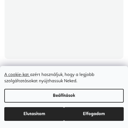
Elina Pilates Master Instructor Reformer 242 cm
A cookie-kat
azért használjuk, hogy a legjobb
szolgáltatásokat nyújthassuk Neked.
Árajánlat igénylése
Beállítások
Ft1 559 400-tól
Elutasítom
Elfogadom
Fekete
Grey
Ivory
Green
Blue
Aged Rose
Mocha
Oce