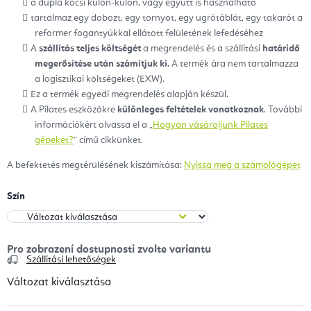
a dupla kocsi külön-külön, vagy együtt is használható
tartalmaz egy dobozt, egy tornyot, egy ugrótáblát, egy takarót a
reformer fogantyúkkal ellátott felületének lefedéséhez
A
szállítás teljes költségét
a megrendelés és a szállítási
határidő
megerősítése után számítjuk ki.
A termék ára nem tartalmazza
a logisztikai költségeket (EXW).
Ez a termék egyedi megrendelés alapján készül.
A Pilates eszközökre
különleges feltételek vonatkoznak
. További
információkért olvassa el a „
Hogyan vásároljunk Pilates
gépeket?
” című cikkünket.
A befektetés megtérülésének kiszámítása:
Nyissa meg a számológépet
Szín
Szállítási lehetőségek
Változat kiválasztása