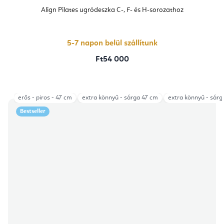
Align Pilates ugródeszka C-, F- és H-sorozathoz
5-7 napon belül szállítunk
Ft54 000
erős - piros - 47 cm
extra könnyű - sárga 47 cm
extra könnyű - sárg
Bestseller