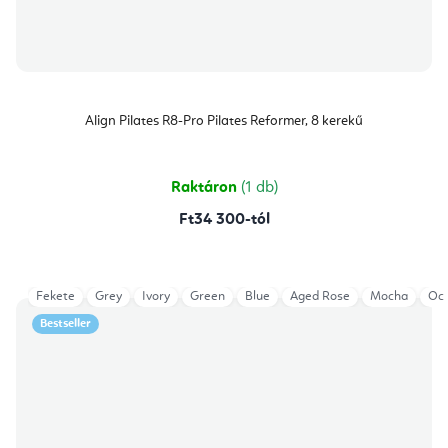
Align Pilates R8-Pro Pilates Reformer, 8 kerekű
Raktáron
(1 db)
Ft34 300-tól
Fekete
Grey
Ivory
Green
Blue
Aged Rose
Mocha
Oce
Bestseller