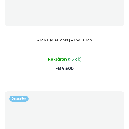
Align Pilates lábszíj – Foot strap
Raktáron
(>5 db)
Ft14 500
Bestseller