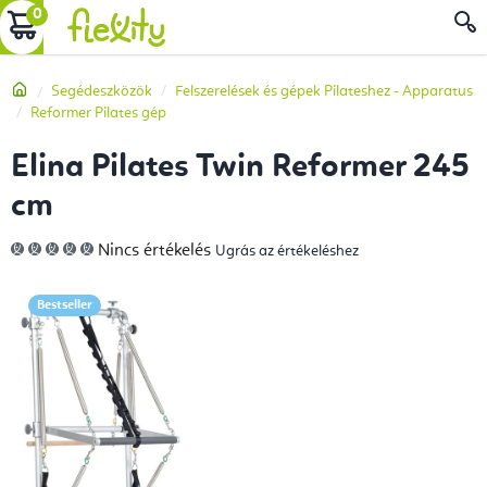
Ugrás
KOSÁR
a
fő
Kezdőlap
Segédeszközök
Felszerelések és gépek Pilateshez - Apparatus
tartalomhoz
Reformer Pilates gép
Elina Pilates Twin Reformer 245
cm
A
Nincs értékelés
Ugrás az értékeléshez
termék
átlagos
értékelése
5-
Bestseller
ből
0,0
csillag.