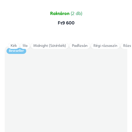
ből
5,0
csillag.
Raktáron
(2 db)
Ft9 600
Kék
lila
Midnight (Sötétkék)
Padlizsán
Régi rózsaszín
Rózs
Bestseller