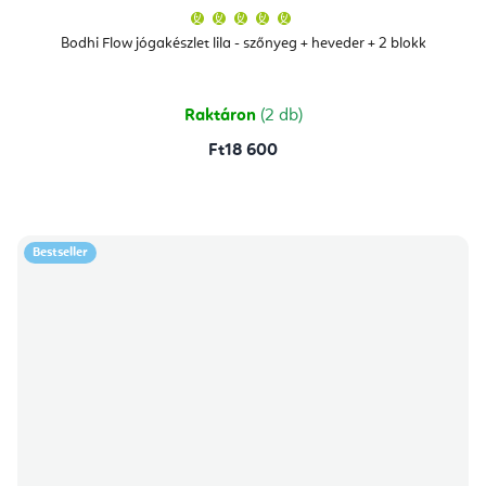
A
termék
átlagos
Bodhi Flow jógakészlet lila - szőnyeg + heveder + 2 blokk
értékelése
5-
ből
5,0
csillag.
Raktáron
(2 db)
Ft18 600
Bestseller