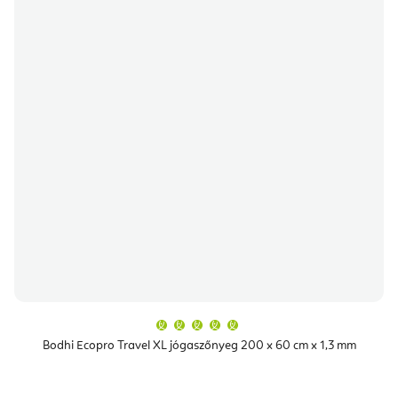
A
termék
átlagos
Bodhi Ecopro Travel XL jógaszőnyeg 200 x 60 cm x 1,3 mm
értékelése
5-
ből
5,0
csillag.