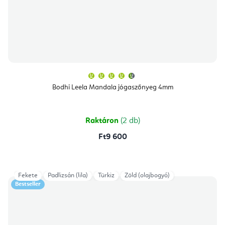
A
termék
átlagos
Bodhi Leela Mandala jógaszőnyeg 4mm
értékelése
5-
ből
4,8
csillag.
Raktáron
(2 db)
Ft9 600
Fekete
Padlizsán (lila)
Türkiz
Zöld (olajbogyó)
Bestseller