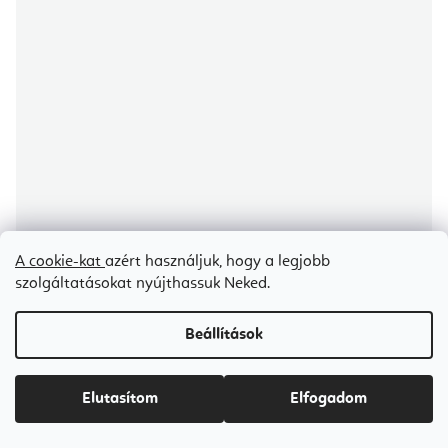
A cookie-kat
azért használjuk, hogy a legjobb
szolgáltatásokat nyújthassuk Neked.
Beállítások
A
termék
átlagos
Bodhi Lotus Pro TPE puha jógaszőnyeg 183 x 60 cm x 5 mm
értékelése
5-
Elutasítom
Elfogadom
ből
5,0
csillag.
Raktáron
(1 db)