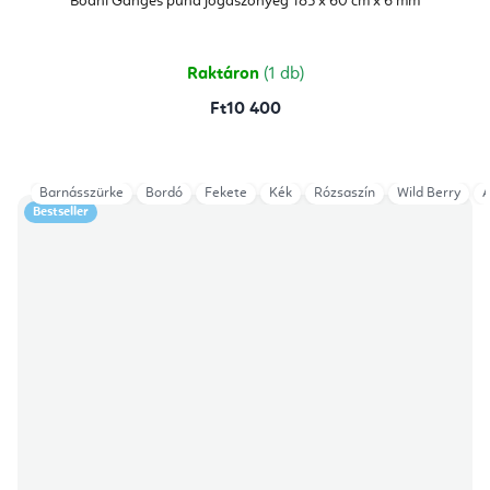
Bodhi Ganges puha jógaszőnyeg 183 x 60 cm x 6 mm
értékelése
5-
ből
5,0
csillag.
Raktáron
(1 db)
Ft10 400
Barnásszürke
Bordó
Fekete
Kék
Rózsaszín
Wild Berry
A
Bestseller