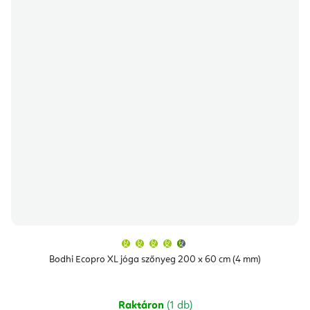
A
termék
átlagos
Bodhi Ecopro XL jóga szőnyeg 200 x 60 cm (4 mm)
értékelése
5-
ből
4,9
csillag.
Raktáron
(1 db)