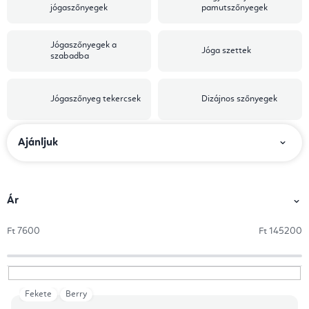
jógaszőnyegek
pamutszőnyegek
Jógaszőnyegek a
Jóga szettek
szabadba
Jógaszőnyeg tekercsek
Dizájnos szőnyegek
T
Ajánljuk
e
r
m
Ár
é
Ft
7600
Ft
145200
k
e
k
Fekete
Berry
T
r