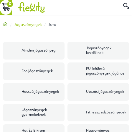
Ugrás
KOSÁR
a
fő
Kezdőlap
Jógaszőnyegek
Juta
tartalomhoz
Jógaszőnyegek
Minden jógaszőnyeg
kezdőknek
PU felületű
Eco jógaszőnyegek
jógaszőnyegek jógához
Hosszú jógaszőnyegek
Utazási jógaszőnyegek
Jógaszőnyegek
Fitnessz edzőszőnyegek
gyermekeknek
Hot És Bikram
Hagyományos