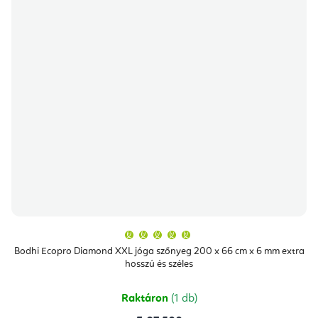
A
termék
átlagos
Bodhi Ecopro Diamond XXL jóga szőnyeg 200 x 66 cm x 6 mm extra
értékelése
hosszú és széles
5-
ből
5,0
csillag.
Raktáron
(1 db)