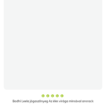
A
termék
átlagos
Bodhi Leela jógaszőnyeg Az élet virága mintával antracit
értékelése
5-