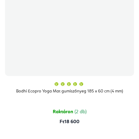
A
termék
átlagos
Bodhi Ecopro Yoga Mat gumiszőnyeg 185 x 60 cm (4 mm)
értékelése
5-
ből
5,0
csillag.
Raktáron
(2 db)
Ft18 600