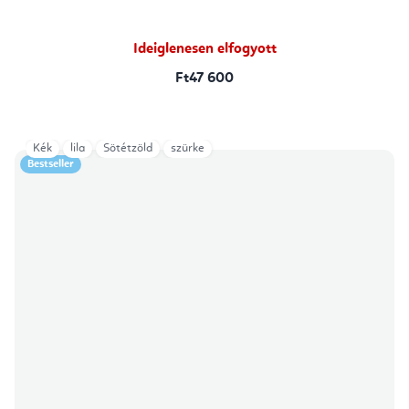
Ideiglenesen elfogyott
Ft47 600
Kék
lila
Sötétzöld
szürke
Bestseller