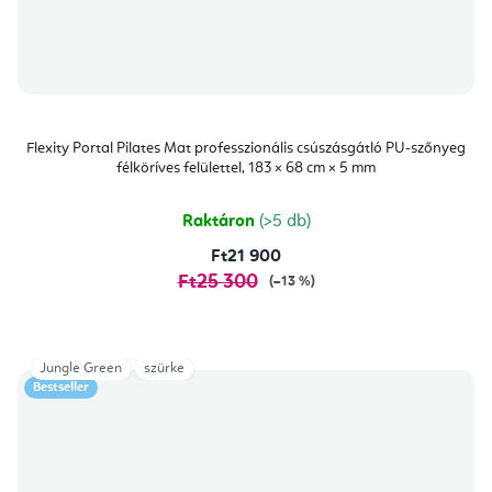
Flexity Portal Pilates Mat professzionális csúszásgátló PU-szőnyeg
félköríves felülettel, 183 × 68 cm × 5 mm
Raktáron
(>5 db)
Ft21 900
Ft25 300
(–13 %)
Jungle Green
szürke
Bestseller