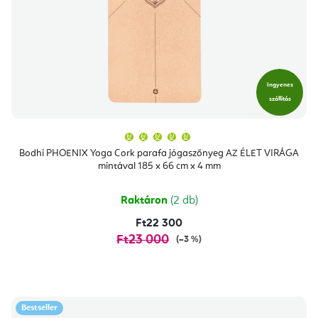
Ingyenes
szállítás
A
termék
átlagos
Bodhi PHOENIX Yoga Cork parafa jógaszőnyeg AZ ÉLET VIRÁGA
értékelése
mintával 185 x 66 cm x 4 mm
5-
ből
5,0
csillag.
Raktáron
(2 db)
Ft22 300
Ft23 000
(–3 %)
Bestseller