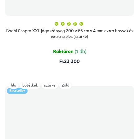
A
termék
átlagos
Bodhi Ecopro XXL jógaszőnyeg 200 x 66 cm x 4 mm extra hosszú és
értékelése
extra széles (szürke)
5-
ből
5,0
csillag.
Raktáron
(1 db)
Ft23 300
lila
Sötétkék
szürke
Zöld
Bestseller