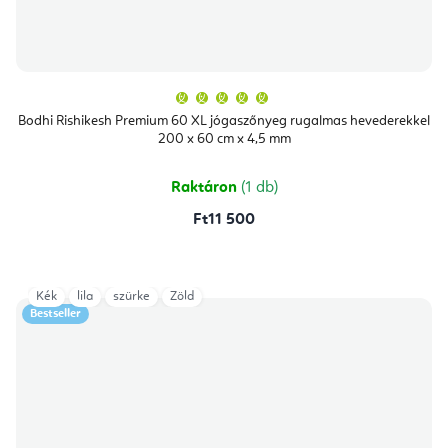
A
termék
átlagos
Bodhi Rishikesh Premium 60 XL jógaszőnyeg rugalmas hevederekkel
értékelése
200 x 60 cm x 4,5 mm
5-
ből
5,0
csillag.
Raktáron
(1 db)
Ft11 500
Kék
lila
szürke
Zöld
Bestseller