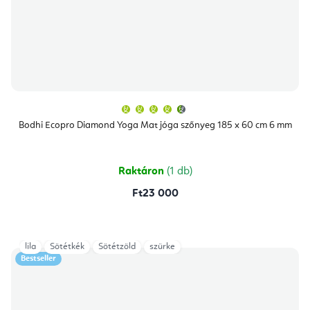
A
termék
átlagos
Bodhi Ecopro Diamond Yoga Mat jóga szőnyeg 185 x 60 cm 6 mm
értékelése
5-
ből
4,9
csillag.
Raktáron
(1 db)
Ft23 000
lila
Sötétkék
Sötétzöld
szürke
Bestseller