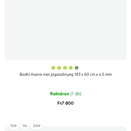
A
termék
átlagos
Bodhi Asana mat jógaszőnyeg 183 x 60 cm x 4,5 mm
értékelése
5-
ből
4,9
csillag.
Raktáron
(1 db)
Ft7 800
Kék
lila
Zöld