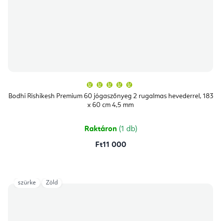
A
termék
átlagos
Bodhi Rishikesh Premium 60 jógaszőnyeg 2 rugalmas hevederrel, 183
értékelése
x 60 cm 4,5 mm
5-
ből
5,0
csillag.
Raktáron
(1 db)
Ft11 000
szürke
Zöld