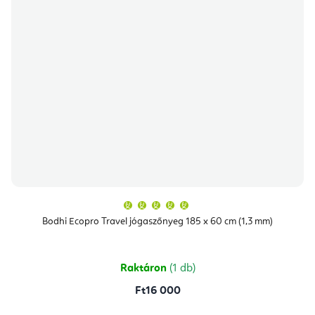
A
termék
átlagos
Bodhi Ecopro Travel jógaszőnyeg 185 x 60 cm (1,3 mm)
értékelése
5-
ből
5,0
csillag.
Raktáron
(1 db)
Ft16 000