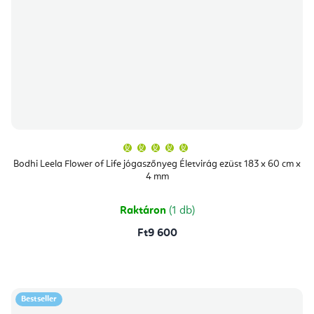
A
termék
átlagos
Bodhi Leela Flower of Life jógaszőnyeg Életvirág ezüst 183 x 60 cm x
értékelése
4 mm
5-
ből
5,0
csillag.
Raktáron
(1 db)
Ft9 600
Bestseller