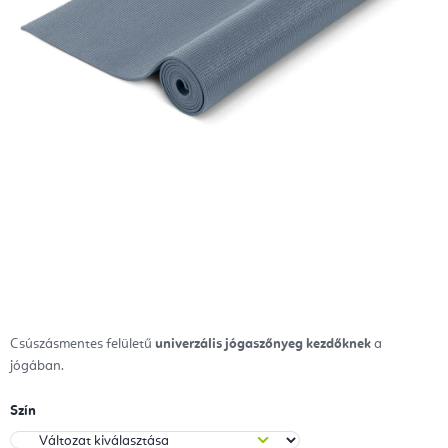
Csúszásmentes felületű
univerzális jógaszőnyeg
kezdőknek
a
jógában.
Szín