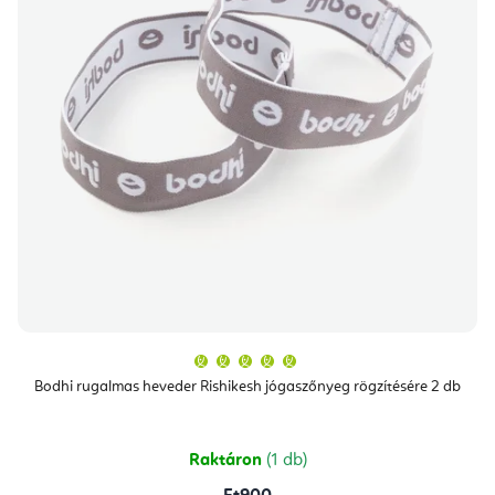
A
termék
átlagos
Bodhi rugalmas heveder Rishikesh jógaszőnyeg rögzítésére 2 db
értékelése
5-
ből
5,0
csillag.
Raktáron
(1 db)