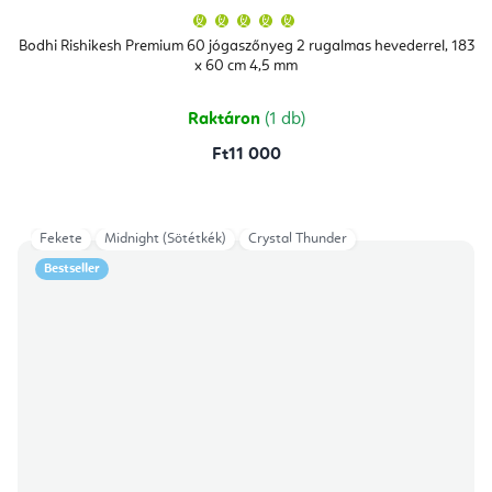
A
termék
átlagos
Bodhi Rishikesh Premium 60 jógaszőnyeg 2 rugalmas hevederrel, 183
értékelése
x 60 cm 4,5 mm
5-
ből
5,0
csillag.
Raktáron
(1 db)
Ft11 000
Fekete
Midnight (Sötétkék)
Crystal Thunder
Bestseller