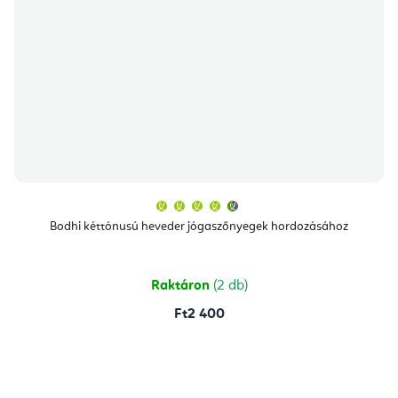
A
termék
átlagos
Bodhi kéttónusú heveder jógaszőnyegek hordozásához
értékelése
5-
ből
4,7
csillag.
Raktáron
(2 db)
Ft2 400