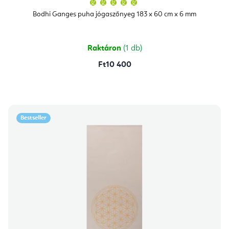
A
termék
átlagos
Bodhi Ganges puha jógaszőnyeg 183 x 60 cm x 6 mm
értékelése
5-
ből
5,0
csillag.
Raktáron
(1 db)
Ft10 400
Bestseller