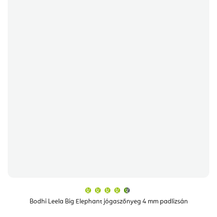
A
termék
átlagos
Bodhi Leela Big Elephant jógaszőnyeg 4 mm padlizsán
értékelése
5-