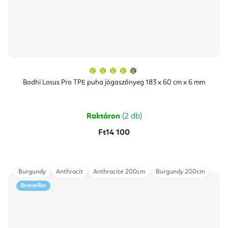
A
termék
átlagos
Bodhi Lotus Pro TPE puha jógaszőnyeg 183 x 60 cm x 6 mm
értékelése
5-
ből
4,9
csillag.
Raktáron
(2 db)
Ft14 100
Burgundy
Anthracit
Anthracite 200cm
Burgundy 200cm
Bestseller