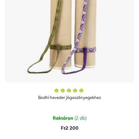
A
termék
átlagos
Bodhi heveder jógaszőnyegekhez
értékelése
5-
ből
5,0
csillag.
Raktáron
(2 db)
Ft2 200