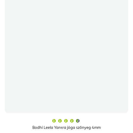
A
termék
átlagos
Bodhi Leela Yantra jóga szőnyeg 4mm
értékelése