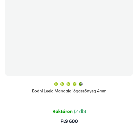
A
termék
átlagos
Bodhi Leela Mandala jógaszőnyeg 4mm
értékelése
5-
ből
4,8
csillag.
Raktáron
(2 db)
Ft9 600