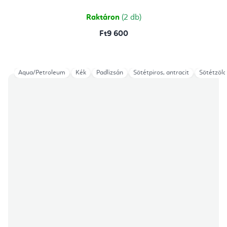
ből
4,8
csillag.
Raktáron
(2 db)
Ft9 600
Aqua/Petroleum
Kék
Padlizsán
Sötétpiros, antracit
Sötétzöld