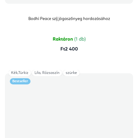
Bodhi Peace szíj jógaszőnyeg hordozásához
Raktáron
(1 db)
Ft2 400
Kék,Türkiz
Lila, Rózsaszín
szürke
Bestseller