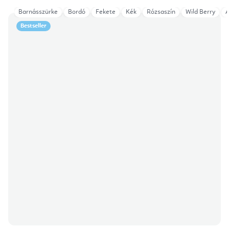
Barnásszürke
Bordó
Fekete
Kék
Rózsaszín
Wild Berry
A
Bestseller