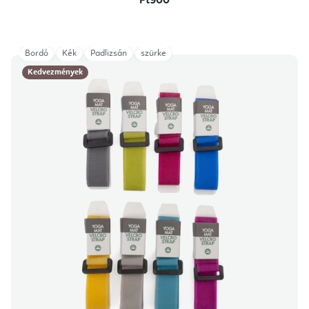
Ft900
Bordó
Kék
Padlizsán
szürke
Kedvezmények