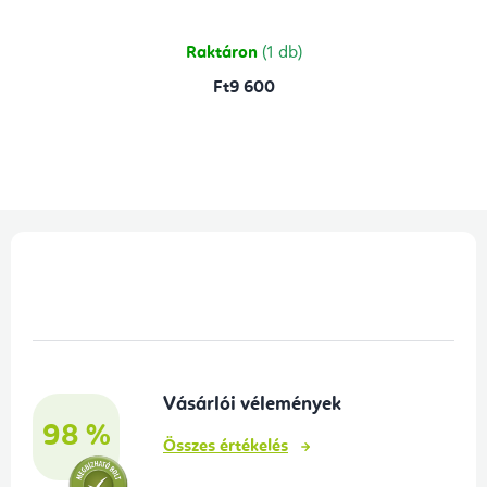
5-
ből
4,8
csillag.
Raktáron
(1 db)
Ft9 600
L
á
b
l
é
Vásárlói vélemények
c
98 %
Összes értékelés