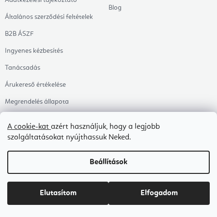
Adatkezelési tájékoztató
Blog
Általános szerződési feltételek
B2B ÁSZF
Ingyenes kézbesítés
Tanácsadás
Árukereső értékelése
Megrendelés állapota
A cookie-kat
azért használjuk, hogy a legjobb
Kategóriák
Témák
Témák
szolgáltatásokat nyújthassuk Neked.
Ruházat
Egészséges életmód
Beállítások
Jógaszőnyegek
Ájurvéda
Segédeszközök
Zeneterápia
Elutasítom
Elfogadom
Egészség
Jóga
Kiegészítők
Jógastúdióknak