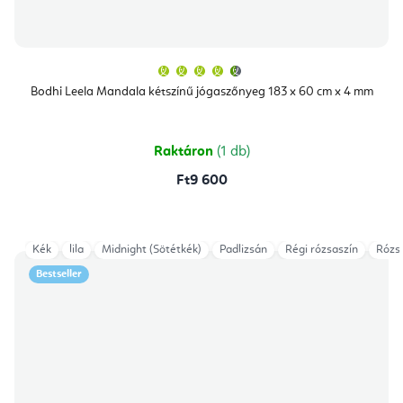
A
termék
átlagos
Bodhi Leela Mandala kétszínű jógaszőnyeg 183 x 60 cm x 4 mm
értékelése
5-
ből
4,9
csillag.
Raktáron
(1 db)
Ft9 600
Kék
lila
Midnight (Sötétkék)
Padlizsán
Régi rózsaszín
Rózs
Bestseller