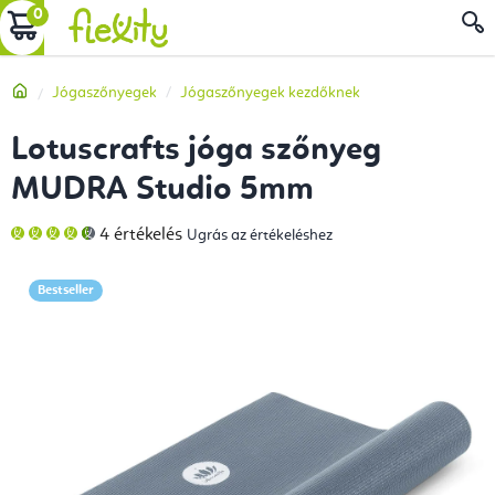
Ugrás
KOSÁR
a
fő
Kezdőlap
Jógaszőnyegek
Jógaszőnyegek kezdőknek
tartalomhoz
Lotuscrafts jóga szőnyeg
MUDRA Studio 5mm
A
4 értékelés
Ugrás az értékeléshez
termék
átlagos
értékelése
5-
Bestseller
ből
4,5
csillag.