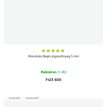
A
termék
átlagos
Manduka Begin jógaszőnyeg 5 mm
értékelése
5-
ből
5,0
csillag.
Raktáron
(1 db)
Ft23 600
Sötétkék
Sötétzöld