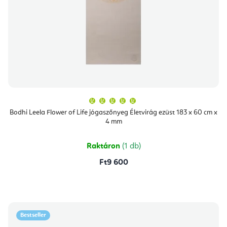
A
termék
átlagos
Bodhi Leela Flower of Life jógaszőnyeg Életvirág ezüst 183 x 60 cm x
értékelése
4 mm
5-
ből
5,0
csillag.
Raktáron
(1 db)
Ft9 600
Bestseller