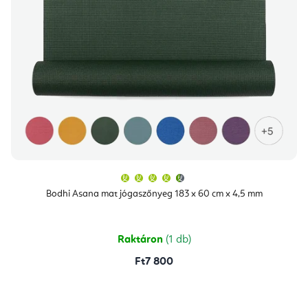
A
termék
átlagos
Bodhi Asana mat jógaszőnyeg 183 x 60 cm x 4,5 mm
értékelése
5-
ből
4,9
csillag.
Raktáron
(1 db)
Ft7 800