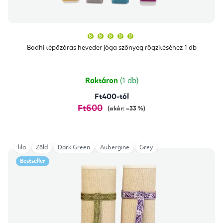
A
termék
átlagos
Bodhi tépőzáras heveder jóga szőnyeg rögzítéséhez 1 db
értékelése
5-
ből
5,0
csillag.
Raktáron
(1 db)
Ft400-tól
Ft600
(akár: –33 %)
lila
Zöld
Dark Green
Aubergine
Grey
Bestseller