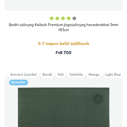
A
termék
átlagos
Bodhi szőnyeg Kailash Premium jógaszőnyeg hevederekkel 3mm
értékelése
183cm
5-
ből
4,4
csillag.
5-7 napon belül szállítunk
Ft8 700
Antracit (szürke)
Bordó
Kék
Sötétlila
Mango
Light Blue
Bestseller