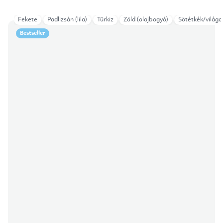
Fekete
Padlizsán (lila)
Türkiz
Zöld (olajbogyó)
Sötétkék/világo
Bestseller