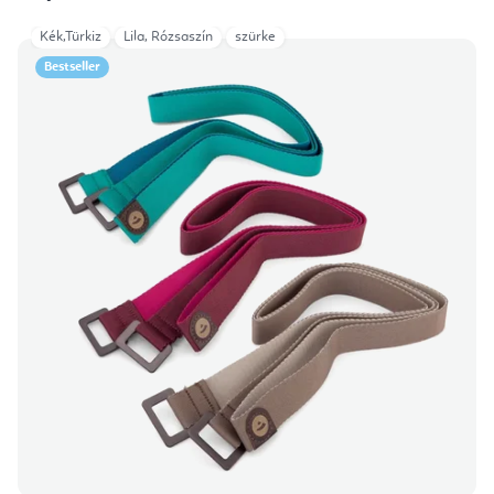
Kék,Türkiz
Lila, Rózsaszín
szürke
Bestseller