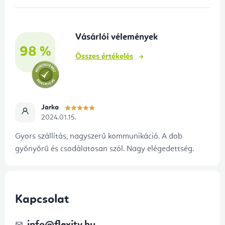
l
é
Vásárlói vélemények
c
98 %
Összes értékelés
Jarka
2024.01.15.
Gyors szállítás, nagyszerű kommunikáció. A dob
gyönyörű és csodálatosan szól. Nagy elégedettség.
Kapcsolat