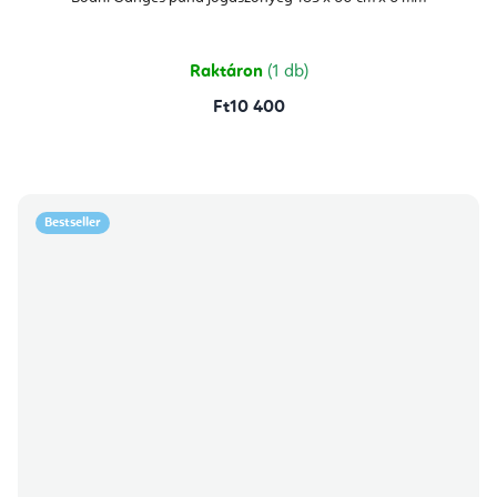
értékelése
5-
ből
5,0
csillag.
Raktáron
(1 db)
Ft10 400
Bestseller