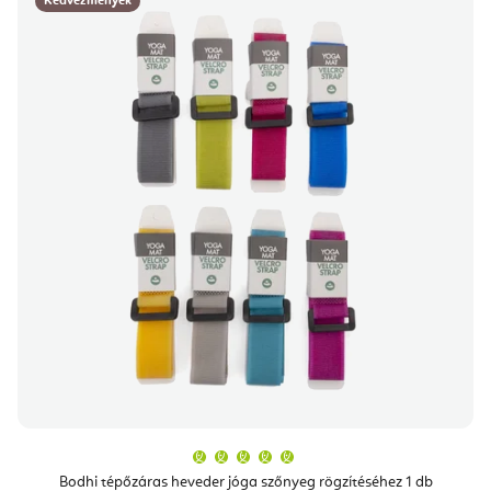
Kedvezmények
A
termék
átlagos
Bodhi tépőzáras heveder jóga szőnyeg rögzítéséhez 1 db