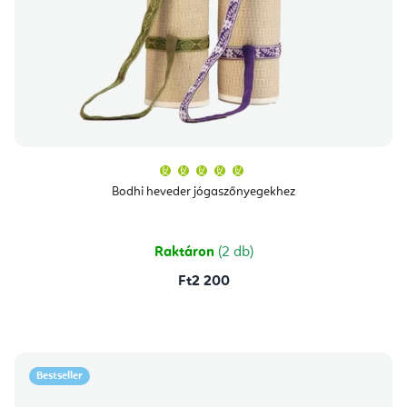
A
termék
átlagos
Bodhi heveder jógaszőnyegekhez
értékelése
5-
ből
5,0
csillag.
Raktáron
(2 db)
Ft2 200
Bestseller