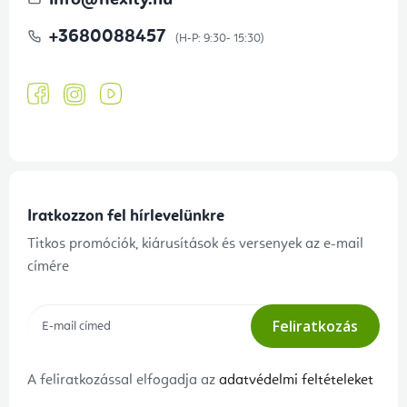
info
@
flexity.hu
+3680088457
Iratkozzon fel hírlevelünkre
Titkos promóciók, kiárusítások és versenyek az e-mail
címére
Feliratkozás
A feliratkozással elfogadja az
adatvédelmi feltételeket