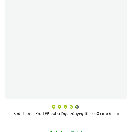
A
termék
átlagos
Bodhi Lotus Pro TPE puha jógaszőnyeg 183 x 60 cm x 6 mm
értékelése
5-
ből
4,9
csillag.