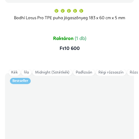
A
termék
átlagos
Bodhi Lotus Pro TPE puha jógaszőnyeg 183 x 60 cm x 5 mm
értékelése
5-
ből
5,0
csillag.
Raktáron
(1 db)
Ft10 600
Kék
lila
Midnight (Sötétkék)
Padlizsán
Régi rózsaszín
Rózs
Bestseller