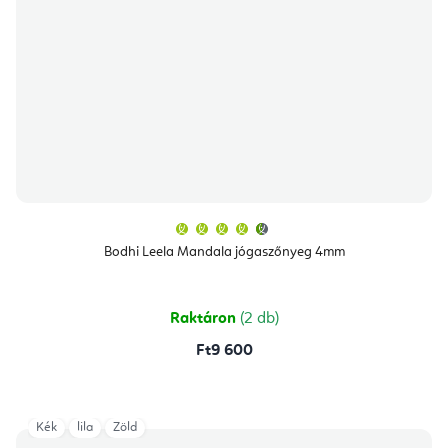
A
termék
átlagos
Bodhi Leela Mandala jógaszőnyeg 4mm
értékelése
5-
ből
4,8
csillag.
Raktáron
(2 db)
Ft9 600
Kék
lila
Zöld