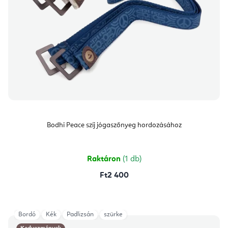
Bodhi Peace szíj jógaszőnyeg hordozásához
Raktáron
(1 db)
Ft2 400
Bordó
Kék
Padlizsán
szürke