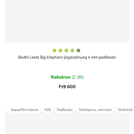
A
termék
átlagos
Bodhi Leela Big Elephant jógaszőnyeg 4 mm padlizsán
értékelése
5-
ből
4,8
csillag.
Raktáron
(2 db)
Ft9 600
Aqua/Petroleum
Kék
Padlizsán
Sötétpiros, antracit
Sötétzöld