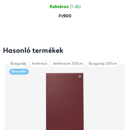
5,0
csillag.
Raktáron
(1 db)
Ft900
Hasonló termékek
Burgundy
Anthracit
Anthracite 200cm
Burgundy 200cm
Bestseller