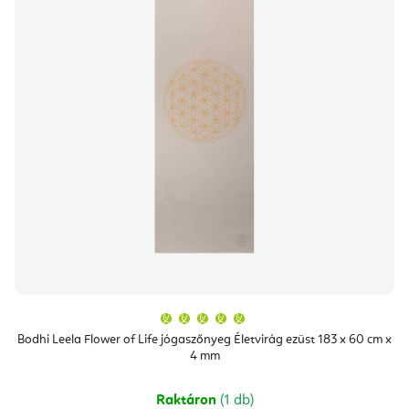
A
termék
átlagos
Bodhi Leela Flower of Life jógaszőnyeg Életvirág ezüst 183 x 60 cm x
értékelése
4 mm
5-
ből
5,0
csillag.
Raktáron
(1 db)