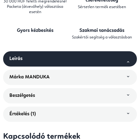
cserelehetőség
30 000 HUF feletti megrendelésnél
Packeta (átvevőhely) választása
Sértetlen termék esetében
esetén
Gyors kézbesítés
Szakmai tanácsadás
Szakértői segítség a választásban
Leírás
Márka
MANDUKA
Beszélgetés
Értékelés (1)
Kapcsolódó termékek