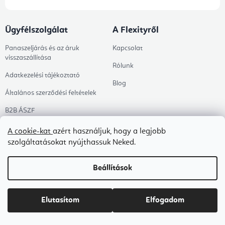
Ügyfélszolgálat
A Flexityről
Panaszeljárás és az áruk
Kapcsolat
visszaszállítása
Rólunk
Adatkezelési tájékoztató
Blog
Általános szerződési feltételek
B2B ÁSZF
Ingyenes kézbesítés
A cookie-kat
azért használjuk, hogy a legjobb
szolgáltatásokat nyújthassuk Neked.
Tanácsadás
Árukereső értékelése
Beállítások
Megrendelés állapota
Elutasítom
Elfogadom
Kategóriák
Témák
Témák