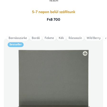
183cm
5-
ből
4,4
csillag.
5-7 napon belül szállítunk
Ft8 700
Barnásszürke
Bordó
Fekete
Kék
Rózsaszín
Wild Berry
A
Bestseller