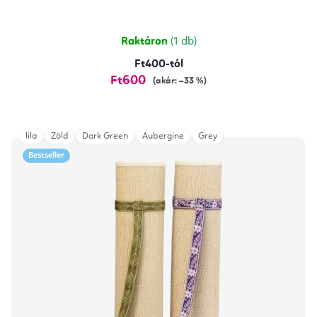
értékelése
5-
ből
5,0
csillag.
Raktáron
(1 db)
Ft400-tól
Ft600
(akár: –33 %)
lila
Zöld
Dark Green
Aubergine
Grey
Bestseller