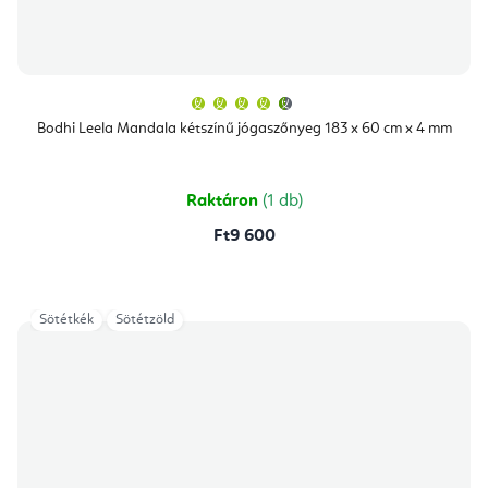
A
termék
átlagos
Bodhi Leela Mandala kétszínű jógaszőnyeg 183 x 60 cm x 4 mm
értékelése
5-
ből
4,9
csillag.
Raktáron
(1 db)
Ft9 600
Sötétkék
Sötétzöld