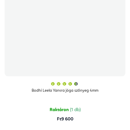
A
termék
átlagos
Bodhi Leela Yantra jóga szőnyeg 4mm
értékelése
5-
ből
4,8
csillag.
Raktáron
(1 db)
Ft9 600