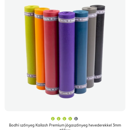
A
termék
átlagos
Bodhi szőnyeg Kailash Premium jógaszőnyeg hevederekkel 3mm
értékelése