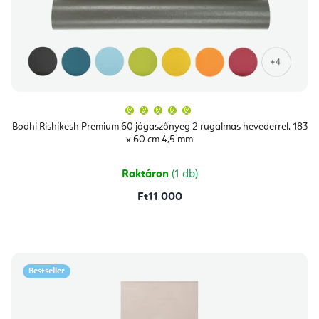
A
termék
átlagos
Bodhi Rishikesh Premium 60 jógaszőnyeg 2 rugalmas hevederrel, 183
értékelése
x 60 cm 4,5 mm
5-
ből
5,0
csillag.
Raktáron
(1 db)
Ft11 000
Bestseller