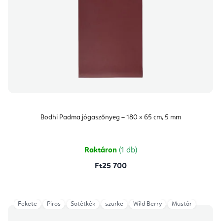
Bodhi Padma jógaszőnyeg – 180 × 65 cm, 5 mm
Raktáron
(1 db)
Ft25 700
Fekete
Piros
Sötétkék
szürke
Wild Berry
Mustár