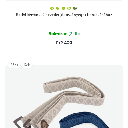
A
termék
átlagos
Bodhi kéttónusú heveder jógaszőnyegek hordozásához
értékelése
5-
ből
4,7
csillag.
Raktáron
(2 db)
Ft2 400
Bézs
Kék