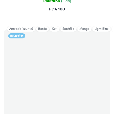
Raktáron
(2 db)
Ft14 100
Antracit (szürke)
Bordó
Kék
Sötétlila
Mango
Light Blue
Bestseller