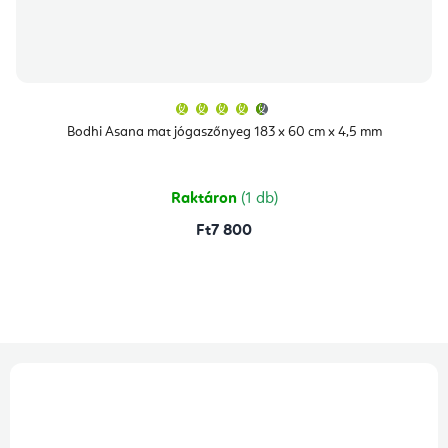
A
termék
átlagos
Bodhi Asana mat jógaszőnyeg 183 x 60 cm x 4,5 mm
értékelése
5-
ből
4,9
csillag.
Raktáron
(1 db)
Ft7 800
L
á
b