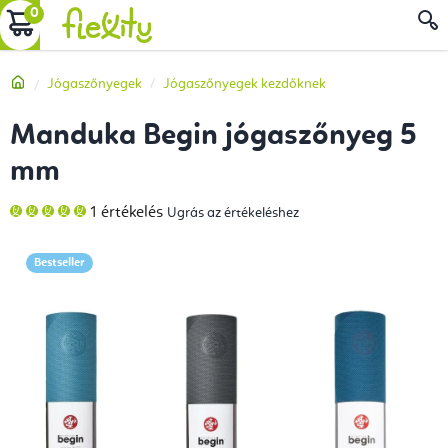
Ugrás
KOSÁR
a
fő
Kezdőlap
Jógaszőnyegek
Jógaszőnyegek kezdőknek
tartalomhoz
Manduka Begin jógaszőnyeg 5
mm
A
1 értékelés
Ugrás az értékeléshez
termék
átlagos
értékelése
5-
Bestseller
ből
5,0
csillag.