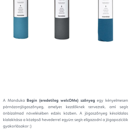
A Manduka
Begin (eredetileg welcOMe) szőnyeg
egy kényelmesen
párnázottjógaszőnyeg, amelyet kezdőknek terveztek, ami segít
önbizalmad növelésében edzés közben. A jógaszőnyeg kétoldalas
kialakítása a középső hevederrel együtt segít eligazodni a jógapozíciók
gyakorlásakor :)